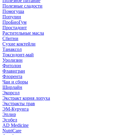
Полезное питание
Полезные сладости
Помогуша
Популин
ПроБиоГум
Простадонт
Растительные масла
Сбитни
Сухие коктейли
Танаксол
Токсидонт-май
Уролизин
Фитолон
Флавигран
Флорента
Чаи и сборы
Ширлайн
Экорсол
Экстракт корня лопуха
Экстракты трав
ЭМ-Курунга
Эплир
Эсобел
AD Medicine
NutriCare