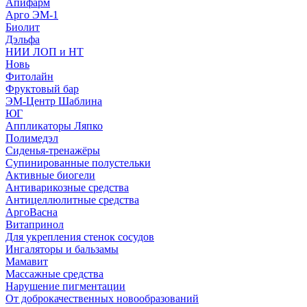
Апифарм
Арго ЭМ-1
Биолит
Дэльфа
НИИ ЛОП и НТ
Новь
Фитолайн
Фруктовый бар
ЭМ-Центр Шаблина
ЮГ
Аппликаторы Ляпко
Полимедэл
Сиденья-тренажёры
Супинированные полустельки
Активные биогели
Антиварикозные средства
Антицеллюлитные средства
АргоВасна
Витапринол
Для укрепления стенок сосудов
Ингаляторы и бальзамы
Мамавит
Массажные средства
Нарушение пигментации
От доброкачественных новообразований