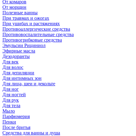
От комаров
От морщин
Полезные ванны
При травмах и ожогах
При ушибах и растяжениях
Противоаллергические средства
Противовоспалительные средства
Противогрибковые средства
Эмульсии Рициниол
Эфирные масла
Дезодоранты
Для век
Для волос
Для депиляции
Для интимных зон
Для лица, шеи и декольте
Для ног
Для ногтей
Для рук
Для тела
Мыло
Парфюмерия
Пенки
После бритья
Средства для ванны и душа