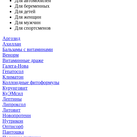
Для автомобилей
Для беременных
Для детей
Для женщин
Для мужчин
Для спортсменов
Аргозид
Ахиллан
Бальзамы с витаминами
Венорм
Витаминные драже
Галега-Нова
Гепатосол
Климатон
Коллоидные фитоформулы
Курунговит
КуЭМсил
Лептины
Липроксол
Литовит
Новопротеин
Нутрикон
Оптисорб
Пантошка