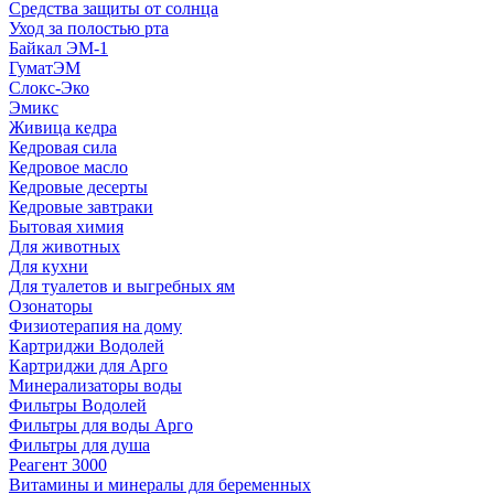
Средства защиты от солнца
Уход за полостью рта
Байкал ЭМ-1
ГуматЭМ
Слокс-Эко
Эмикс
Живица кедра
Кедровая сила
Кедровое масло
Кедровые десерты
Кедровые завтраки
Бытовая химия
Для животных
Для кухни
Для туалетов и выгребных ям
Озонаторы
Физиотерапия на дому
Картриджи Водолей
Картриджи для Арго
Минерализаторы воды
Фильтры Водолей
Фильтры для воды Арго
Фильтры для душа
Реагент 3000
Витамины и минералы для беременных