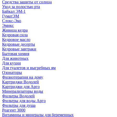
Средства защиты от солнца
Уход за полостью рта
Байкал ЭМ-1
ГуматЭМ
Слокс-Эко
Эмикс
Живица кедра
Кедровая сила
Кедровое масло
Кедровые десерты
Кедровые завтраки
Бытовая химия
Для животных
Для кухни
Для туалетов и выгребных ям
Озонаторы
Физиотерапия на дому
Картриджи Водолей
Картриджи для Арго
Минерализаторы воды
Фильтры Водолей
Фильтры для воды Арго
Фильтры для душа
Реагент 3000
Витамины и минералы для беременных