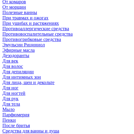
От комаров
От морщин
Полезные ванны
При травмах и ожогах
При ушибах и растяжениях
Противоаллергические средства
Противовоспалительные средства
Противогрибковые средства
Эмульсии Рициниол
Эфирные масла
Дезодоранты
Для век
Для волос
Для депиляции
Для интимных зон
Для лица, шеи и декольте
Для ног
Для ногтей
Для рук
Для тела
Мыло
Парфюмерия
Пенки
После бритья
Средства для ванны и душа