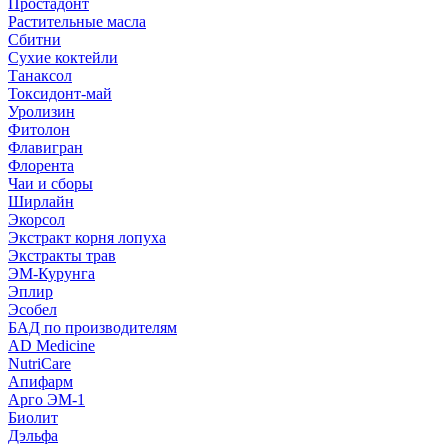
Простадонт
Растительные масла
Сбитни
Сухие коктейли
Танаксол
Токсидонт-май
Уролизин
Фитолон
Флавигран
Флорента
Чаи и сборы
Ширлайн
Экорсол
Экстракт корня лопуха
Экстракты трав
ЭМ-Курунга
Эплир
Эсобел
БАД по производителям
AD Medicine
NutriCare
Апифарм
Арго ЭМ-1
Биолит
Дэльфа