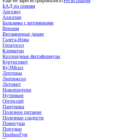
Еще не зарегистрировались?
Регистрация
БАД по сериям
Аргозид
Ахиллан
Бальзамы с витаминами
Венорм
Витаминные драже
Галега-Нова
Гепатосол
Климатон
Коллоидные фитоформулы
Курунговит
КуЭМсил
Лептины
Липроксол
Литовит
Новопротеин
Нутрикон
Оптисорб
Пантошка
Полезное питание
Полезные сладости
Помогуша
Популин
ПроБиоГум