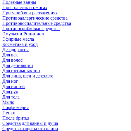
Полезные ванны
При травмах и ожогах
При ушибах и растяжениях
Противоаллергические средства
Противовоспалительные средства
Противогрибковые средства
Эмульсии Рициниол
Эфирные масла
Косметика и уход
Дезодоранты
Для век
Для волос
Для депиляции
Для интимных зон
Для лица, шеи и декольте
Для ног
Для ногтей
Для рук
Для тела
Мыло
Парфюмерия
Пенки
После бритья
Средства для ванны и душа
Средства защиты от солнца