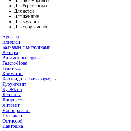
Для автомобилей
Для беременных
Для детей
Для женщин
Для мужчин
Для спортсменов
Аргозид
Ахиллан
Бальзамы с витаминами
Венорм
Витаминные драже
Галега-Нова
Гепатосол
Климатон
Коллоидные фитоформулы
Курунговит
КуЭМсил
Лептины
Липроксол
Литовит
Новопротеин
Нутрикон
Оптисорб
Пантошка