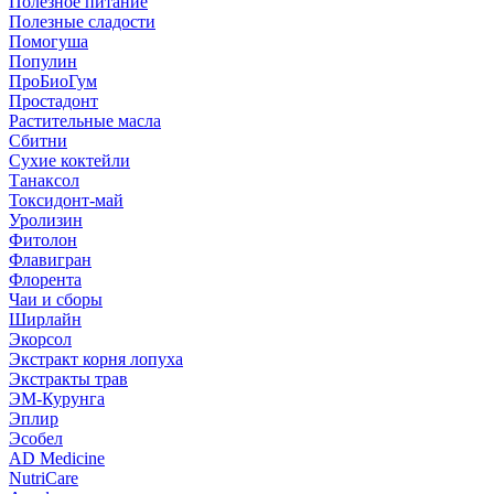
Полезное питание
Полезные сладости
Помогуша
Популин
ПроБиоГум
Простадонт
Растительные масла
Сбитни
Сухие коктейли
Танаксол
Токсидонт-май
Уролизин
Фитолон
Флавигран
Флорента
Чаи и сборы
Ширлайн
Экорсол
Экстракт корня лопуха
Экстракты трав
ЭМ-Курунга
Эплир
Эсобел
AD Medicine
NutriCare