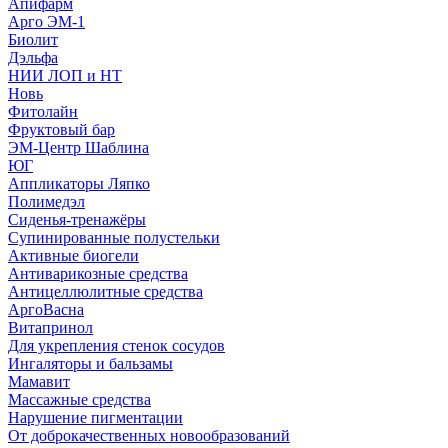
Апифарм
Арго ЭМ-1
Биолит
Дэльфа
НИИ ЛОП и НТ
Новь
Фитолайн
Фруктовый бар
ЭМ-Центр Шаблина
ЮГ
Аппликаторы Ляпко
Полимедэл
Сиденья-тренажёры
Супинированные полустельки
Активные биогели
Антиварикозные средства
Антицеллюлитные средства
АргоВасна
Витапринол
Для укрепления стенок сосудов
Ингаляторы и бальзамы
Мамавит
Массажные средства
Нарушение пигментации
От доброкачественных новообразований