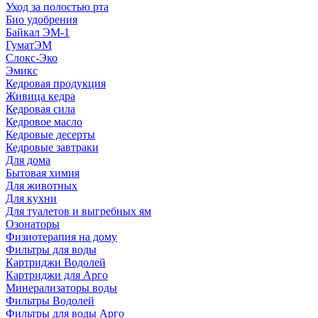
Уход за полостью рта
Био удобрения
Байкал ЭМ-1
ГуматЭМ
Слокс-Эко
Эмикс
Кедровая продукция
Живица кедра
Кедровая сила
Кедровое масло
Кедровые десерты
Кедровые завтраки
Для дома
Бытовая химия
Для животных
Для кухни
Для туалетов и выгребных ям
Озонаторы
Физиотерапия на дому
Фильтры для воды
Картриджи Водолей
Картриджи для Арго
Минерализаторы воды
Фильтры Водолей
Фильтры для воды Арго