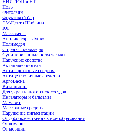
НИИ ЛОП и НТ
Новь
Фитолайн
Фруктовый бар
ЭМ-Центр Шаблина
ЮГ
Массажёры
Аппликаторы Ляпко
Полимедэл
Сиденья-тренажёры
Супинированные полустельки
Наружные средства
Активные биогели
Антиварикозные средства
Антицеллюлитные средства
АргоВасна
Витапринол
Для укрепления стенок сосудов
Ингаляторы и бальзамы
Мамавит
Массажные средства
Нарушение пигментации
От доброкачественных новообразований
От комаров
От морщин