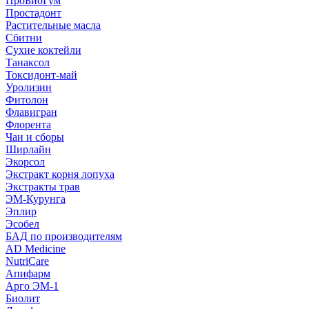
ПроБиоГум
Простадонт
Растительные масла
Сбитни
Сухие коктейли
Танаксол
Токсидонт-май
Уролизин
Фитолон
Флавигран
Флорента
Чаи и сборы
Ширлайн
Экорсол
Экстракт корня лопуха
Экстракты трав
ЭМ-Курунга
Эплир
Эсобел
БАД по производителям
AD Medicine
NutriCare
Апифарм
Арго ЭМ-1
Биолит