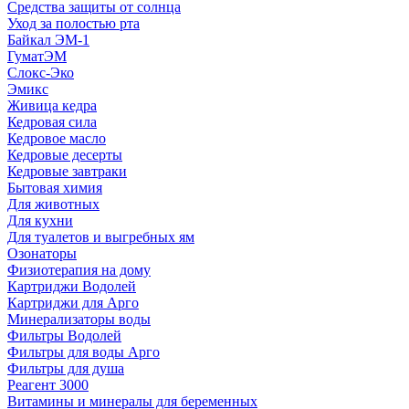
Средства защиты от солнца
Уход за полостью рта
Байкал ЭМ-1
ГуматЭМ
Слокс-Эко
Эмикс
Живица кедра
Кедровая сила
Кедровое масло
Кедровые десерты
Кедровые завтраки
Бытовая химия
Для животных
Для кухни
Для туалетов и выгребных ям
Озонаторы
Физиотерапия на дому
Картриджи Водолей
Картриджи для Арго
Минерализаторы воды
Фильтры Водолей
Фильтры для воды Арго
Фильтры для душа
Реагент 3000
Витамины и минералы для беременных