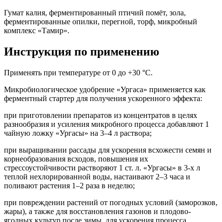
Гумат калия, ферментированный птичий помёт, зола,
ферментированные опилки, перегной, торф, микробный
комплекс «Тамир».
Инструкция по применению
Применять при температуре от 0 до +30 °С.
Микробиологическое удобрение «Ургаса» применяется как
ферментный стартер для получения ускоренного эффекта:
при приготовлении препаратов из концентратов в целях
разнообразия и усиления микробного процесса добавляют 1
чайную ложку «Ургасы» на 3–4 л раствора;
при выращивании рассады для ускорения всхожести семян и
корнеобразования всходов, повышения их
стрессоустойчивости растворяют 1 ст. л. «Ургасы» в 3-х л
теплой нехлорированной воды, настаивают 2–3 часа и
поливают растения 1–2 раза в неделю;
при повреждении растений от погодных условий (заморозков,
жары), а также для восстановления газонов и плодово-
ягодных культур после зимы, для ускорения процесса