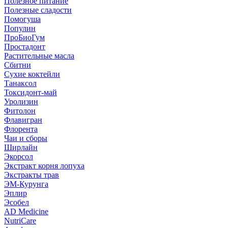
Полезное питание
Полезные сладости
Помогуша
Популин
ПроБиоГум
Простадонт
Растительные масла
Сбитни
Сухие коктейли
Танаксол
Токсидонт-май
Уролизин
Фитолон
Флавигран
Флорента
Чаи и сборы
Ширлайн
Экорсол
Экстракт корня лопуха
Экстракты трав
ЭМ-Курунга
Эплир
Эсобел
AD Medicine
NutriCare