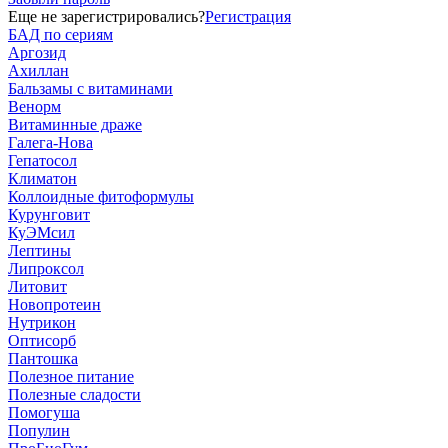
Еще не зарегистрировались?
Регистрация
БАД по сериям
Аргозид
Ахиллан
Бальзамы с витаминами
Венорм
Витаминные драже
Галега-Нова
Гепатосол
Климатон
Коллоидные фитоформулы
Курунговит
КуЭМсил
Лептины
Липроксол
Литовит
Новопротеин
Нутрикон
Оптисорб
Пантошка
Полезное питание
Полезные сладости
Помогуша
Популин