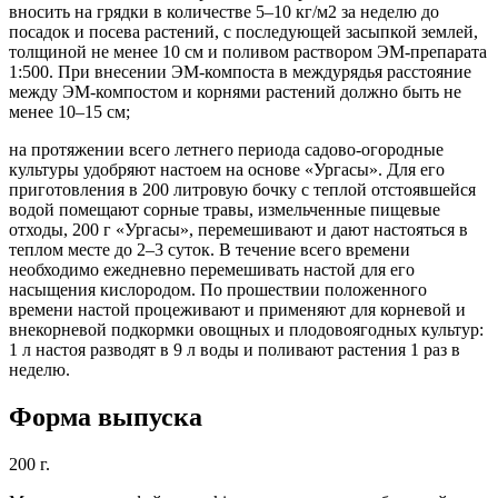
вносить на грядки в количестве 5–10 кг/м2 за неделю до
посадок и посева растений, с последующей засыпкой землей,
толщиной не менее 10 см и поливом раствором ЭМ-препарата
1:500. При внесении ЭМ-компоста в междурядья расстояние
между ЭМ-компостом и корнями растений должно быть не
менее 10–15 см;
на протяжении всего летнего периода садово-огородные
культуры удобряют настоем на основе «Ургасы». Для его
приготовления в 200 литровую бочку с теплой отстоявшейся
водой помещают сорные травы, измельченные пищевые
отходы, 200 г «Ургасы», перемешивают и дают настояться в
теплом месте до 2–3 суток. В течение всего времени
необходимо ежедневно перемешивать настой для его
насыщения кислородом. По прошествии положенного
времени настой процеживают и применяют для корневой и
внекорневой подкормки овощных и плодовоягодных культур:
1 л настоя разводят в 9 л воды и поливают растения 1 раз в
неделю.
Форма выпуска
200 г.