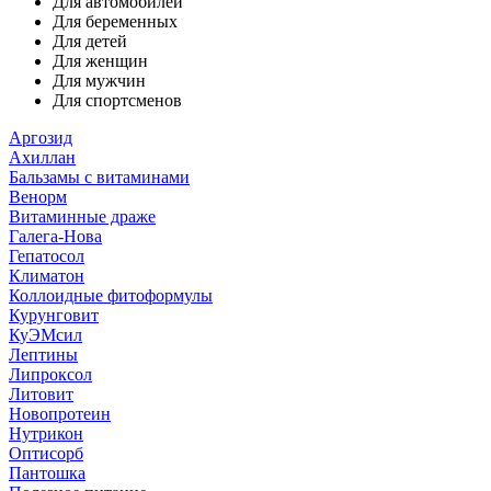
Для автомобилей
Для беременных
Для детей
Для женщин
Для мужчин
Для спортсменов
Аргозид
Ахиллан
Бальзамы с витаминами
Венорм
Витаминные драже
Галега-Нова
Гепатосол
Климатон
Коллоидные фитоформулы
Курунговит
КуЭМсил
Лептины
Липроксол
Литовит
Новопротеин
Нутрикон
Оптисорб
Пантошка