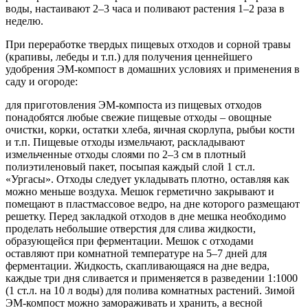
воды, настаивают 2–3 часа и поливают растения 1–2 раза в
неделю.
При переработке твердых пищевых отходов и сорной травы
(крапивы, лебеды и т.п.) для получения ценнейшего
удобрения ЭМ-компост в домашних условиях и применения в
саду и огороде:
для приготовления ЭМ-компоста из пищевых отходов
понадобятся любые свежие пищевые отходы – овощные
очистки, корки, остатки хлеба, яичная скорлупа, рыбьи кости
и т.п. Пищевые отходы измельчают, раскладывают
измельченные отходы слоями по 2–3 см в плотный
полиэтиленовый пакет, посыпая каждый слой 1 ст.л.
«Ургасы». Отходы следует укладывать плотно, оставляя как
можно меньше воздуха. Мешок герметично закрывают и
помещают в пластмассовое ведро, на дне которого размещают
решетку. Перед закладкой отходов в дне мешка необходимо
проделать небольшие отверстия для слива жидкости,
образующейся при ферментации. Мешок с отходами
оставляют при комнатной температуре на 5–7 дней для
ферментации. Жидкость, скапливающаяся на дне ведра,
каждые три дня сливается и применяется в разведении 1:1000
(1 ст.л. на 10 л воды) для полива комнатных растений. Зимой
ЭМ-компост можно замораживать и хранить, а весной