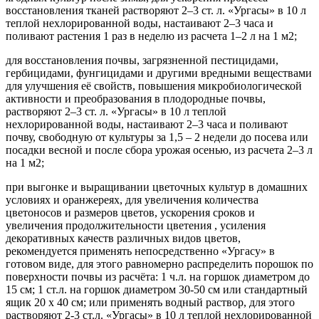
восстановления тканей растворяют 2–3 ст. л. «Ургасы» в 10 л
теплой нехлорированной воды, настаивают 2–3 часа и
поливают растения 1 раз в неделю из расчета 1–2 л на 1 м2;
для восстановления почвы, загрязненной пестицидами,
гербицидами, фунгицидами и другими вредными веществами
для улучшения её свойств, повышения микробиологической
активности и преобразования в плодородные почвы,
растворяют 2–3 ст. л. «Ургасы» в 10 л теплой
нехлорированной воды, настаивают 2–3 часа и поливают
почву, свободную от культуры за 1,5 – 2 недели до посева или
посадки весной и после сбора урожая осенью, из расчета 2–3 л
на 1 м2;
при выгонке и выращивании цветочных культур в домашних
условиях и оранжереях, для увеличения количества
цветоносов и размеров цветов, ускорения сроков и
увеличения продолжительности цветения , усиления
декоративных качеств различных видов цветов,
рекомендуется применять непосредственно «Ургасу» в
готовом виде, для этого равномерно распределить порошок по
поверхности почвы из расчёта: 1 ч.л. на горшок диаметром до
15 см; 1 ст.л. на горшок диаметром 30-50 см или стандартный
ящик 20 х 40 см; или применять водный раствор, для этого
растворяют 2-3 ст.л. «Ургасы» в 10 л теплой нехлорированной