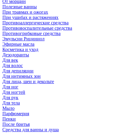
От морщин
Полезные ванны
При травмах и ожогах
При ушибах и растяжениях
Противоаллергические средства
Противовоспалительные средства
Противогрибковые средства
Эмульсии Рициниол
Эфирные масла
Косметика и уход
Дезодоранты
Для век
Для волос
Для депиляции
Для интимных зон
Для лица, шеи и декольте
Для ног
Для ногтей
Для рук
Для тела
Мыло
Парфюмерия
Пенки
После бритья
Средства для ванны и душа