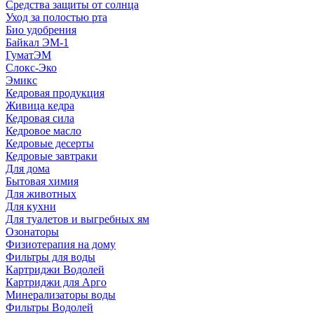
Средства защиты от солнца
Уход за полостью рта
Био удобрения
Байкал ЭМ-1
ГуматЭМ
Слокс-Эко
Эмикс
Кедровая продукция
Живица кедра
Кедровая сила
Кедровое масло
Кедровые десерты
Кедровые завтраки
Для дома
Бытовая химия
Для животных
Для кухни
Для туалетов и выгребных ям
Озонаторы
Физиотерапия на дому
Фильтры для воды
Картриджи Водолей
Картриджи для Арго
Минерализаторы воды
Фильтры Водолей