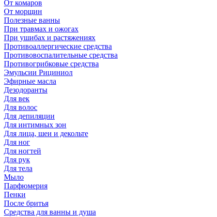
От комаров
От морщин
Полезные ванны
При травмах и ожогах
При ушибах и растяжениях
Противоаллергические средства
Противовоспалительные средства
Противогрибковые средства
Эмульсии Рициниол
Эфирные масла
Дезодоранты
Для век
Для волос
Для депиляции
Для интимных зон
Для лица, шеи и декольте
Для ног
Для ногтей
Для рук
Для тела
Мыло
Парфюмерия
Пенки
После бритья
Средства для ванны и душа