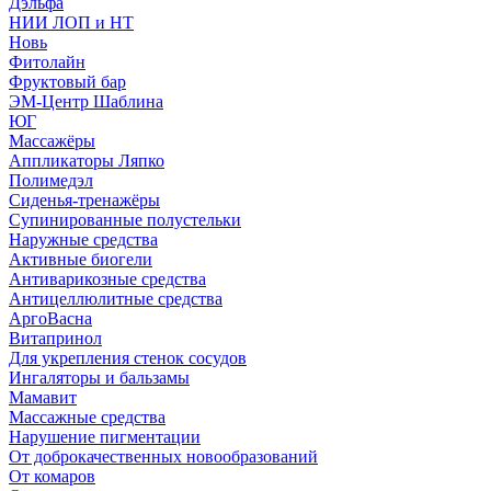
Дэльфа
НИИ ЛОП и НТ
Новь
Фитолайн
Фруктовый бар
ЭМ-Центр Шаблина
ЮГ
Массажёры
Аппликаторы Ляпко
Полимедэл
Сиденья-тренажёры
Супинированные полустельки
Наружные средства
Активные биогели
Антиварикозные средства
Антицеллюлитные средства
АргоВасна
Витапринол
Для укрепления стенок сосудов
Ингаляторы и бальзамы
Мамавит
Массажные средства
Нарушение пигментации
От доброкачественных новообразований
От комаров