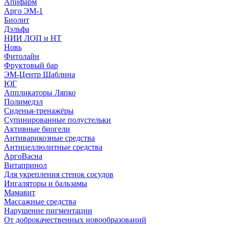
Апифарм
Арго ЭМ-1
Биолит
Дэльфа
НИИ ЛОП и НТ
Новь
Фитолайн
Фруктовый бар
ЭМ-Центр Шаблина
ЮГ
Аппликаторы Ляпко
Полимедэл
Сиденья-тренажёры
Супинированные полустельки
Активные биогели
Антиварикозные средства
Антицеллюлитные средства
АргоВасна
Витапринол
Для укрепления стенок сосудов
Ингаляторы и бальзамы
Мамавит
Массажные средства
Нарушение пигментации
От доброкачественных новообразований