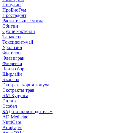
Популин
ПроБиоГум
Простадонт
Растительные масла
Сбитни
Сухие коктейли
Танаксол
Токсидонт-май
Уролизин
Фитолон
Флавигран
Флорента
Чаи и сборы
Ширлайн
Экорсол
Экстракт корня лопуха
Экстракты трав
ЭМ-Курунга
Эплир
Эсобел
БАД по производителям
AD Medicine
NutriCare
Апифарм
Арго ЭМ-1