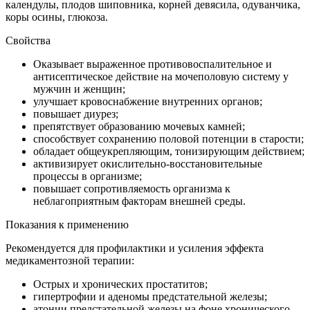
календулы, плодов шиповника, корней девясила, одуванчика,
коры осины, глюкоза.
Свойства
Оказывает выраженное противовоспалительное и
антисептическое действие на мочеполовую систему у
мужчин и женщин;
улучшает кровоснабжение внутренних органов;
повышает диурез;
препятствует образованию мочевых камней;
способствует сохранению половой потенции в старости;
обладает общеукрепляющим, тонизирующим действием;
активизирует окислительно-восстановительные
процессы в организме;
повышает сопротивляемость организма к
неблагоприятным факторам внешней среды.
Показания к применению
Рекомендуется для профилактики и усиления эффекта
медикаментозной терапии:
Острых и хронических простатитов;
гипертрофии и аденомы предстательной железы;
атонии предстательной железы на фоне хронического