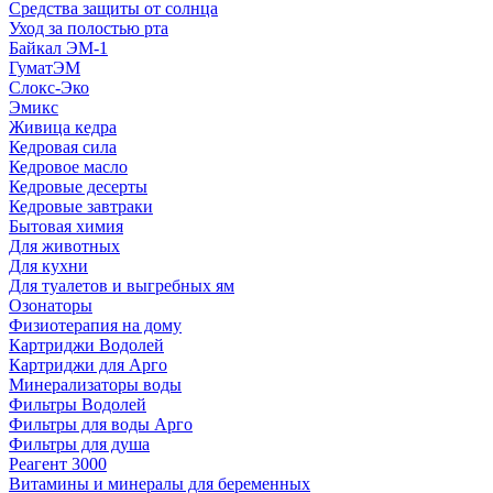
Средства защиты от солнца
Уход за полостью рта
Байкал ЭМ-1
ГуматЭМ
Слокс-Эко
Эмикс
Живица кедра
Кедровая сила
Кедровое масло
Кедровые десерты
Кедровые завтраки
Бытовая химия
Для животных
Для кухни
Для туалетов и выгребных ям
Озонаторы
Физиотерапия на дому
Картриджи Водолей
Картриджи для Арго
Минерализаторы воды
Фильтры Водолей
Фильтры для воды Арго
Фильтры для душа
Реагент 3000
Витамины и минералы для беременных