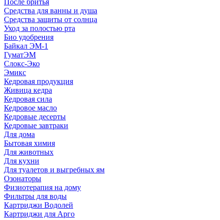
После бритья
Средства для ванны и душа
Средства защиты от солнца
Уход за полостью рта
Био удобрения
Байкал ЭМ-1
ГуматЭМ
Слокс-Эко
Эмикс
Кедровая продукция
Живица кедра
Кедровая сила
Кедровое масло
Кедровые десерты
Кедровые завтраки
Для дома
Бытовая химия
Для животных
Для кухни
Для туалетов и выгребных ям
Озонаторы
Физиотерапия на дому
Фильтры для воды
Картриджи Водолей
Картриджи для Арго