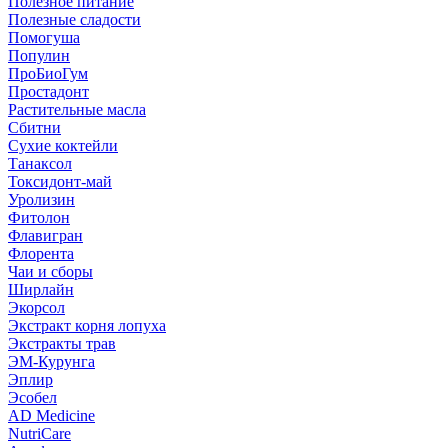
Полезное питание
Полезные сладости
Помогуша
Популин
ПроБиоГум
Простадонт
Растительные масла
Сбитни
Сухие коктейли
Танаксол
Токсидонт-май
Уролизин
Фитолон
Флавигран
Флорента
Чаи и сборы
Ширлайн
Экорсол
Экстракт корня лопуха
Экстракты трав
ЭМ-Курунга
Эплир
Эсобел
AD Medicine
NutriCare