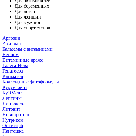
Для автомобилей
Для беременных
Для детей
Для женщин
Для мужчин
Для спортсменов
Аргозид
Ахиллан
Бальзамы с витаминами
Венорм
Витаминные драже
Галега-Нова
Гепатосол
Климатон
Коллоидные фитоформулы
Курунговит
КуЭМсил
Лептины
Липроксол
Литовит
Новопротеин
Нутрикон
Оптисорб
Пантошка