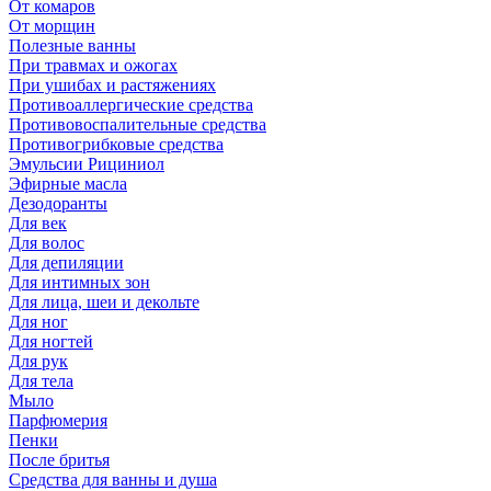
От комаров
От морщин
Полезные ванны
При травмах и ожогах
При ушибах и растяжениях
Противоаллергические средства
Противовоспалительные средства
Противогрибковые средства
Эмульсии Рициниол
Эфирные масла
Дезодоранты
Для век
Для волос
Для депиляции
Для интимных зон
Для лица, шеи и декольте
Для ног
Для ногтей
Для рук
Для тела
Мыло
Парфюмерия
Пенки
После бритья
Средства для ванны и душа