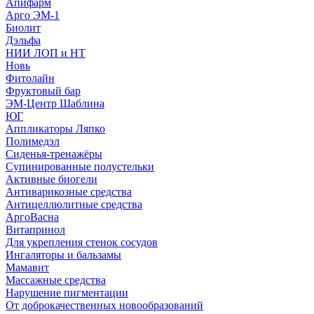
Апифарм
Арго ЭМ-1
Биолит
Дэльфа
НИИ ЛОП и НТ
Новь
Фитолайн
Фруктовый бар
ЭМ-Центр Шаблина
ЮГ
Аппликаторы Ляпко
Полимедэл
Сиденья-тренажёры
Супинированные полустельки
Активные биогели
Антиварикозные средства
Антицеллюлитные средства
АргоВасна
Витапринол
Для укрепления стенок сосудов
Ингаляторы и бальзамы
Мамавит
Массажные средства
Нарушение пигментации
От доброкачественных новообразований