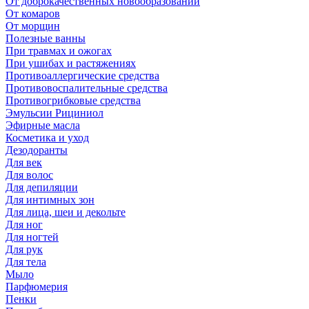
От доброкачественных новообразований
От комаров
От морщин
Полезные ванны
При травмах и ожогах
При ушибах и растяжениях
Противоаллергические средства
Противовоспалительные средства
Противогрибковые средства
Эмульсии Рициниол
Эфирные масла
Косметика и уход
Дезодоранты
Для век
Для волос
Для депиляции
Для интимных зон
Для лица, шеи и декольте
Для ног
Для ногтей
Для рук
Для тела
Мыло
Парфюмерия
Пенки