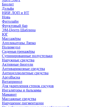
Биолит
Дэльфа
НИИ ЛОП и НТ
Новь
Фитолайн
Фруктовый бар
ЭМ-Центр Шаблина
ЮГ
Массажёры
Аппликаторы Ляпко
Полимедэл
Сиденья-тренажёры
Супинированные полустельки
Наружные средства
Активные биогели
Антиварикозные средства
Антицеллюлитные средства
АргоВасна
Витапринол
Для укрепления стенок сосудов
Ингаляторы и бальзамы
Мамавит
Массажные средства
Нарушение пигментации