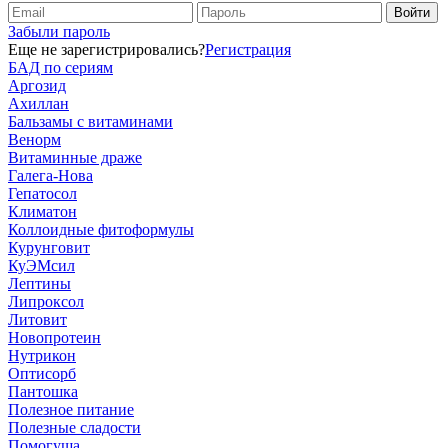
Забыли пароль
Еще не зарегистрировались?
Регистрация
БАД по сериям
Аргозид
Ахиллан
Бальзамы с витаминами
Венорм
Витаминные драже
Галега-Нова
Гепатосол
Климатон
Коллоидные фитоформулы
Курунговит
КуЭМсил
Лептины
Липроксол
Литовит
Новопротеин
Нутрикон
Оптисорб
Пантошка
Полезное питание
Полезные сладости
Помогуша