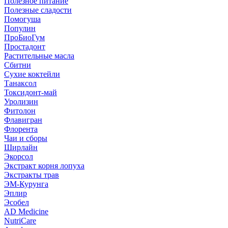
Полезное питание
Полезные сладости
Помогуша
Популин
ПроБиоГум
Простадонт
Растительные масла
Сбитни
Сухие коктейли
Танаксол
Токсидонт-май
Уролизин
Фитолон
Флавигран
Флорента
Чаи и сборы
Ширлайн
Экорсол
Экстракт корня лопуха
Экстракты трав
ЭМ-Курунга
Эплир
Эсобел
AD Medicine
NutriCare