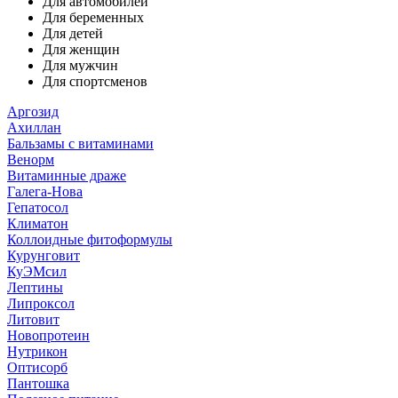
Для автомобилей
Для беременных
Для детей
Для женщин
Для мужчин
Для спортсменов
Аргозид
Ахиллан
Бальзамы с витаминами
Венорм
Витаминные драже
Галега-Нова
Гепатосол
Климатон
Коллоидные фитоформулы
Курунговит
КуЭМсил
Лептины
Липроксол
Литовит
Новопротеин
Нутрикон
Оптисорб
Пантошка