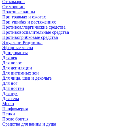
От комаров
От морщин
Полезные ванны
При травмах и ожогах
При ушибах и растяжениях
Противоаллергические средства
Противовоспалительные средства
Противогрибковые средства
Эмульсии Рициниол
Эфирные масла
Дезодоранты
Для век
Для волос
Для депиляции
Для интимных зон
Для лица, шеи и декольте
Для ног
Для ногтей
Для рук
Для тела
Мыло
Парфюмерия
Пенки
После бритья
Средства для ванны и душа