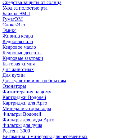
Средства защиты от солнца
Уход за полостью рта
Байкал ЭМ-1
ГуматЭМ
Слокс-Эко
Эмикс
Живица кедра
Кедровая сила
Кедровое масло
Кедровые десерты
Кедровые завтраки
Бытовая химия
Для животных
Для кухни
Для туалетов и выгребных ям
Озонаторы
Физиотерапия на дому
Картриджи Водолей
Картриджи для Арго
Минерализаторы воды
Фильтры Водолей
Фильтры для воды Арго
Фильтры для душа
Реагент 3000
Витамины и минералы для беременных