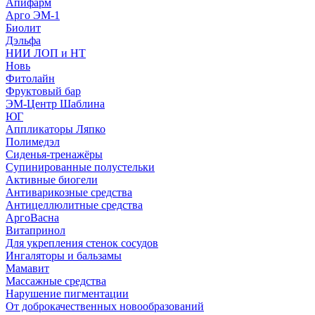
Апифарм
Арго ЭМ-1
Биолит
Дэльфа
НИИ ЛОП и НТ
Новь
Фитолайн
Фруктовый бар
ЭМ-Центр Шаблина
ЮГ
Аппликаторы Ляпко
Полимедэл
Сиденья-тренажёры
Супинированные полустельки
Активные биогели
Антиварикозные средства
Антицеллюлитные средства
АргоВасна
Витапринол
Для укрепления стенок сосудов
Ингаляторы и бальзамы
Мамавит
Массажные средства
Нарушение пигментации
От доброкачественных новообразований