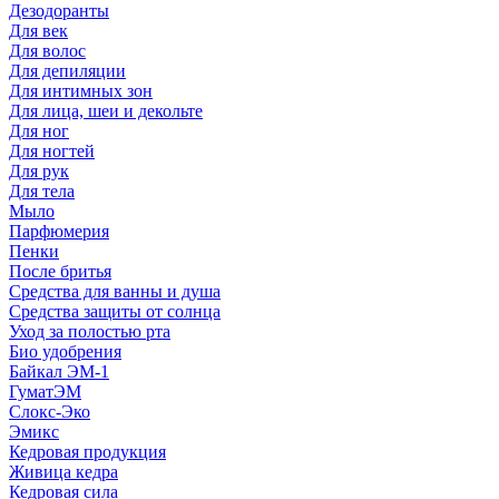
Дезодоранты
Для век
Для волос
Для депиляции
Для интимных зон
Для лица, шеи и декольте
Для ног
Для ногтей
Для рук
Для тела
Мыло
Парфюмерия
Пенки
После бритья
Средства для ванны и душа
Средства защиты от солнца
Уход за полостью рта
Био удобрения
Байкал ЭМ-1
ГуматЭМ
Слокс-Эко
Эмикс
Кедровая продукция
Живица кедра
Кедровая сила