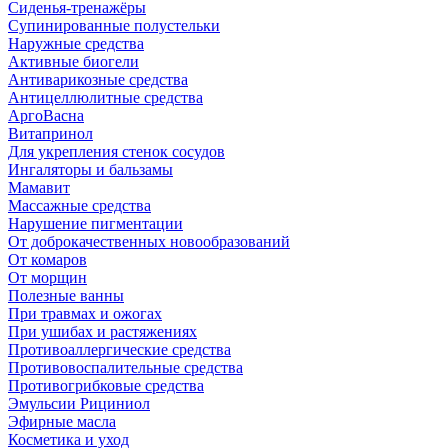
Сиденья-тренажёры
Супинированные полустельки
Наружные средства
Активные биогели
Антиварикозные средства
Антицеллюлитные средства
АргоВасна
Витапринол
Для укрепления стенок сосудов
Ингаляторы и бальзамы
Мамавит
Массажные средства
Нарушение пигментации
От доброкачественных новообразований
От комаров
От морщин
Полезные ванны
При травмах и ожогах
При ушибах и растяжениях
Противоаллергические средства
Противовоспалительные средства
Противогрибковые средства
Эмульсии Рициниол
Эфирные масла
Косметика и уход