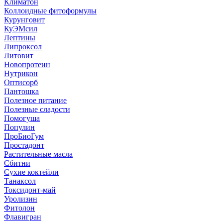
Климатон
Коллоидные фитоформулы
Курунговит
КуЭМсил
Лептины
Липроксол
Литовит
Новопротеин
Нутрикон
Оптисорб
Пантошка
Полезное питание
Полезные сладости
Помогуша
Популин
ПроБиоГум
Простадонт
Растительные масла
Сбитни
Сухие коктейли
Танаксол
Токсидонт-май
Уролизин
Фитолон
Флавигран