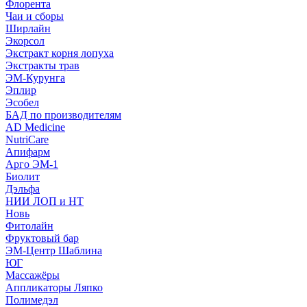
Флорента
Чаи и сборы
Ширлайн
Экорсол
Экстракт корня лопуха
Экстракты трав
ЭМ-Курунга
Эплир
Эсобел
БАД по производителям
AD Medicine
NutriCare
Апифарм
Арго ЭМ-1
Биолит
Дэльфа
НИИ ЛОП и НТ
Новь
Фитолайн
Фруктовый бар
ЭМ-Центр Шаблина
ЮГ
Массажёры
Аппликаторы Ляпко
Полимедэл