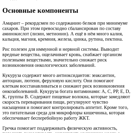
Основные компоненты
Амарант – рекордсмен по содержанию белков при минимуме
сахаров. При этом превосходно сбалансирован по составу
аминокислот (лизин, метионин). А ещё в нём много калия,
кальция, магния, кремния, железа, цинка, рутина, пектина.
Рис полезен для иммунной и нервной системы. Выводит
вредные вещества, ощелачивает кровь, снабжает организм
полезными веществами, значительно снижает риск
возникновения онкологических заболеваний.
Кукуруза содержит много антиоксидантов: зеаксантин,
антоциан, лютеин, феруловую кислоту. Они помогают
клеткам восстанавливаться и снижают риск возникновения
онкозаболеваний. Кукуруза богата витаминами: А, С, РР, Е, D,
К, группы В. Содержит пищевые волокна, которые замедляют
скорость переваривания пищи, регулируют чувство
насыщения и помогают контролировать аппетит. Кроме того,
это питательная среда для микрофлоры кишечника, которая
обеспечивает бесперебойную работу ЖКТ.
Гречка помогает поддерживать физическую активность,