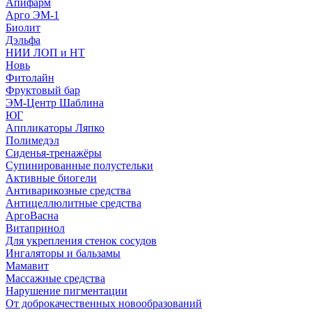
Апифарм
Арго ЭМ-1
Биолит
Дэльфа
НИИ ЛОП и НТ
Новь
Фитолайн
Фруктовый бар
ЭМ-Центр Шаблина
ЮГ
Аппликаторы Ляпко
Полимедэл
Сиденья-тренажёры
Супинированные полустельки
Активные биогели
Антиварикозные средства
Антицеллюлитные средства
АргоВасна
Витапринол
Для укрепления стенок сосудов
Ингаляторы и бальзамы
Мамавит
Массажные средства
Нарушение пигментации
От доброкачественных новообразований