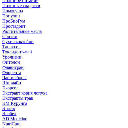
Полезное питание
Полезные сладости
Помогуша
Популин
ПроБиоГум
Простадонт
Растительные масла
Сбитни
Сухие коктейли
Танаксол
Токсидонт-май
Уролизин
Фитолон
Флавигран
Флорента
Чаи и сборы
Ширлайн
Экорсол
Экстракт корня лопуха
Экстракты трав
ЭМ-Курунга
Эплир
Эсобел
AD Medicine
NutriCare