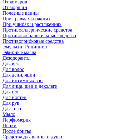
От комаров
От морщин
Полезные ванны
При травмах и ожогах
При ушибах и растяжениях
Противоаллергические средства
Противовоспалительные средства
Противогрибковые средства
Эмульсии Рициниол
Эфирные масла
Дезодоранты
Для век
Для волос
Для депиляции
Для интимных зон
Для лица, шеи и декольте
Для ног
Для ногтей
Для рук
Для тела
Мыло
Парфюмерия
Пенки
После бритья
Средства для ванны и душа