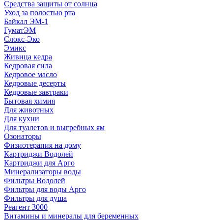
Средства защиты от солнца
Уход за полостью рта
Байкал ЭМ-1
ГуматЭМ
Слокс-Эко
Эмикс
Живица кедра
Кедровая сила
Кедровое масло
Кедровые десерты
Кедровые завтраки
Бытовая химия
Для животных
Для кухни
Для туалетов и выгребных ям
Озонаторы
Физиотерапия на дому
Картриджи Водолей
Картриджи для Арго
Минерализаторы воды
Фильтры Водолей
Фильтры для воды Арго
Фильтры для душа
Реагент 3000
Витамины и минералы для беременных