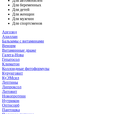
Для автомобилей
Для беременных
Для детей
Для женщин
Для мужчин
Для спортсменов
Аргозид
Ахиллан
Бальзамы с витаминами
Венорм
Витаминные драже
Галега-Нова
Гепатосол
Климатон
Коллоидные фитоформулы
Курунговит
КуЭМсил
Лептины
Липроксол
Литовит
Новопротеин
Нутрикон
Оптисорб
Пантошка