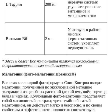
нервную систему,
L-Таурин
200 мг
улучшает усвоение
витаминов и
микроэлементов
Участвует в работе
многих
Витамин В6
2 мг
ферментативных
систем, укрепляет
нервную ткань
* Здесь и далее: Все компоненты являются коллоидными
микроактивированными стабилизированными
Мелатонин (фито-мелатонин Премикс®)
В состав коллоидной фитоформулы Слип Контрол входит
мелатонин, полученный по эксклюзивной методике
экстракции из целебных растений (дикий ямс, овёс, горчица
белая и чёрная). Коллоидный фито-мелатонин представляет
собой маслянистый экстракт, чрезвычайно богатый
мелатонином, он действует мягко и безопасно, а по своим
свойствам и эффективности полностью соответствует