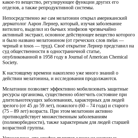
какое-то вещество, регулирующее функции других его
отделов, а также репродуктивной системы.
Непосредственно же сам мелатонин открыл американский
дерматолог Аарон Лернер, который, изучая заболевание
витилиго, выделил из бычьих эпифизов чрезвычайно
активный экстракт, основное действующее вещество которого
и было названо мелатонином (от греческих слов melas —
черный и tosos — труд). Своё открытие Лернер представил на
суд общественности в одностраничной статье,
опубликованной в 1958 году в Journal of American Chemical
Society.
К настоящему времени накоплено уже много знаний о
действии мелатонина, и исследования продолжаются.
Мелатонин позволяет эффективно мобилизовать защитные
ресурсы организма, существенно облегчить состояние при
длительнотекущих заболеваниях, характерных для людей
зрелого (от 45 до 59 лет), пожилого (60 – 74 года) и старого
(75 – 89 лет) возраста. При этом мелатонин активно
противодействует множественным заболеваниям
(полиморбидности), также характерным для людей старшей
возрастной группы.