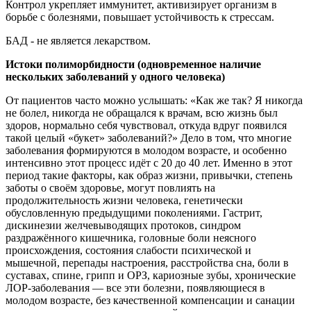
Контрол укрепляет иммунитет, активизирует организм в
борьбе с болезнями, повышает устойчивость к стрессам.
БАД - не является лекарством.
Истоки полиморбидности (одновременное наличие
нескольких заболеваний у одного человека)
От пациентов часто можно услышать: «Как же так? Я никогда
не болел, никогда не обращался к врачам, всю жизнь был
здоров, нормально себя чувствовал, откуда вдруг появился
такой целый «букет» заболеваний?» Дело в том, что многие
заболевания формируются в молодом возрасте, и особенно
интенсивно этот процесс идёт с 20 до 40 лет. Именно в этот
период такие факторы, как образ жизни, привычки, степень
заботы о своём здоровье, могут повлиять на
продолжительность жизни человека, генетически
обусловленную предыдущими поколениями. Гастрит,
дискинезии желчевыводящих протоков, синдром
раздражённого кишечника, головные боли неясного
происхождения, состояния слабости психической и
мышечной, перепады настроения, расстройства сна, боли в
суставах, спине, грипп и ОРЗ, кариозные зубы, хронические
ЛОР-заболевания — все эти болезни, появляющиеся в
молодом возрасте, без качественной компенсации и санации