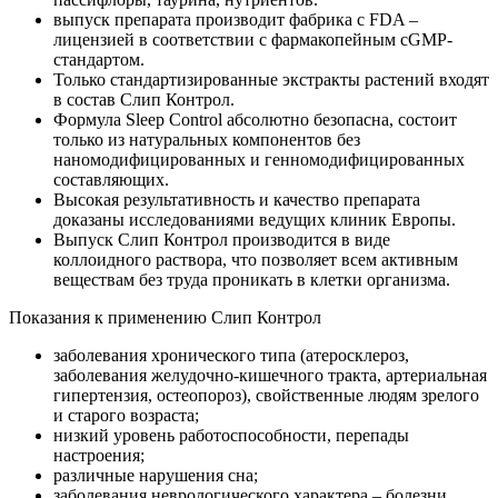
выпуск препарата производит фабрика с FDA –
лицензией в соответствии с фармакопейным cGMP-
стандартом.
Только стандартизированные экстракты растений входят
в состав Слип Контрол.
Формула Sleep Control абсолютно безопасна, состоит
только из натуральных компонентов без
наномодифицированных и генномодифицированных
составляющих.
Высокая результативность и качество препарата
доказаны исследованиями ведущих клиник Европы.
Выпуск Слип Контрол производится в виде
коллоидного раствора, что позволяет всем активным
веществам без труда проникать в клетки организма.
Показания к применению Слип Контрол
заболевания хронического типа (атеросклероз,
заболевания желудочно-кишечного тракта, артериальная
гипертензия, остеопороз), свойственные людям зрелого
и старого возраста;
низкий уровень работоспособности, перепады
настроения;
различные нарушения сна;
заболевания неврологического характера – болезни