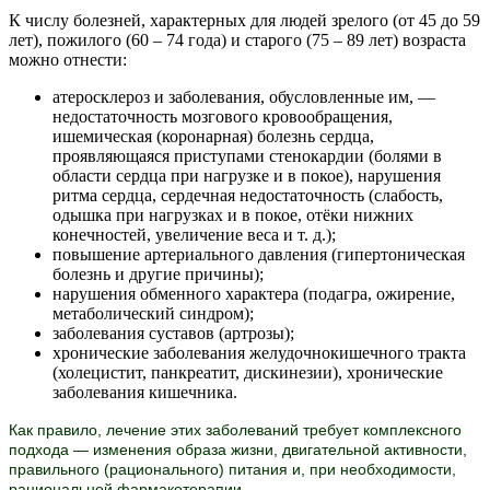
К числу болезней, характерных для людей зрелого (от 45 до 59
лет), пожилого (60 – 74 года) и старого (75 – 89 лет) возраста
можно отнести:
атеросклероз и заболевания, обусловленные им, —
недостаточность мозгового кровообращения,
ишемическая (коронарная) болезнь сердца,
проявляющаяся приступами стенокардии (болями в
области сердца при нагрузке и в покое), нарушения
ритма сердца, сердечная недостаточность (слабость,
одышка при нагрузках и в покое, отёки нижних
конечностей, увеличение веса и т. д.);
повышение артериального давления (гипертоническая
болезнь и другие причины);
нарушения обменного характера (подагра, ожирение,
метаболический синдром);
заболевания суставов (артрозы);
хронические заболевания желудочнокишечного тракта
(холецистит, панкреатит, дискинезии), хронические
заболевания кишечника.
Как правило, лечение этих заболеваний требует комплексного
подхода — изменения образа жизни, двигательной активности,
правильного (рационального) питания и, при необходимости,
рациональной фармакотерапии.