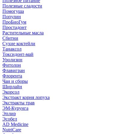
Полезное питание
Полезные сладости
Помогуша
Популин
ПроБиоГум
Простадонт
Растительные масла
Сбитни
Сухие коктейли
Танаксол
Токсидонт-май
Уролизин
Фитолон
Флавигран
Флорента
Чаи и сборы
Ширлайн
Экорсол
Экстракт корня лопуха
Экстракты трав
ЭМ-Курунга
Эплир
Эсобел
AD Medicine
NutriCare