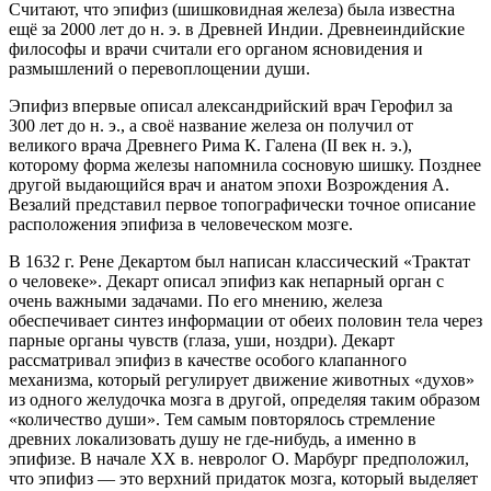
Считают, что эпифиз (шишковидная железа) была известна
ещё за 2000 лет до н. э. в Древней Индии. Древнеиндийские
философы и врачи считали его органом ясновидения и
размышлений о перевоплощении души.
Эпифиз впервые описал александрийский врач Герофил за
300 лет до н. э., а своё название железа он получил от
великого врача Древнего Рима К. Галена (II век н. э.),
которому форма железы напомнила сосновую шишку. Позднее
другой выдающийся врач и анатом эпохи Возрождения А.
Везалий представил первое топографически точное описание
расположения эпифиза в человеческом мозге.
В 1632 г. Рене Декартом был написан классический «Трактат
о человеке». Декарт описал эпифиз как непарный орган с
очень важными задачами. По его мнению, железа
обеспечивает синтез информации от обеих половин тела через
парные органы чувств (глаза, уши, ноздри). Декарт
рассматривал эпифиз в качестве особого клапанного
механизма, который регулирует движение животных «духов»
из одного желудочка мозга в другой, определяя таким образом
«количество души». Тем самым повторялось стремление
древних локализовать душу не где-нибудь, а именно в
эпифизе. В начале XX в. невролог О. Марбург предположил,
что эпифиз — это верхний придаток мозга, который выделяет