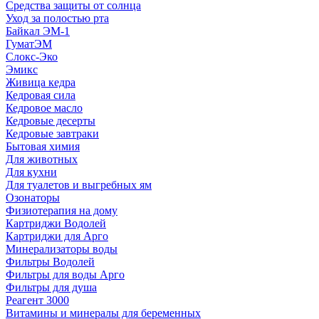
Средства защиты от солнца
Уход за полостью рта
Байкал ЭМ-1
ГуматЭМ
Слокс-Эко
Эмикс
Живица кедра
Кедровая сила
Кедровое масло
Кедровые десерты
Кедровые завтраки
Бытовая химия
Для животных
Для кухни
Для туалетов и выгребных ям
Озонаторы
Физиотерапия на дому
Картриджи Водолей
Картриджи для Арго
Минерализаторы воды
Фильтры Водолей
Фильтры для воды Арго
Фильтры для душа
Реагент 3000
Витамины и минералы для беременных