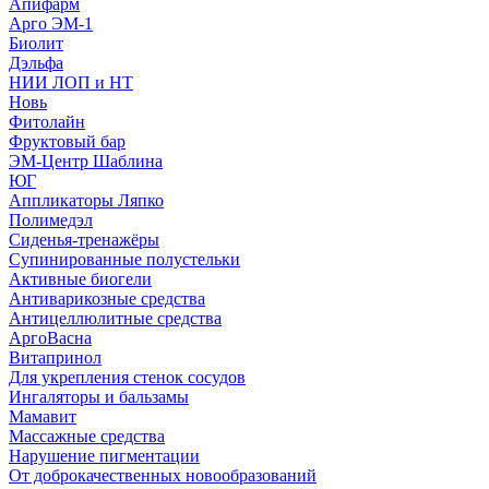
Апифарм
Арго ЭМ-1
Биолит
Дэльфа
НИИ ЛОП и НТ
Новь
Фитолайн
Фруктовый бар
ЭМ-Центр Шаблина
ЮГ
Аппликаторы Ляпко
Полимедэл
Сиденья-тренажёры
Супинированные полустельки
Активные биогели
Антиварикозные средства
Антицеллюлитные средства
АргоВасна
Витапринол
Для укрепления стенок сосудов
Ингаляторы и бальзамы
Мамавит
Массажные средства
Нарушение пигментации
От доброкачественных новообразований