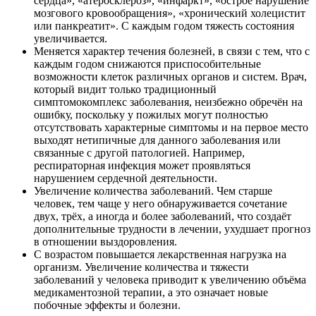
сердца», «атеросклероз», «инфаркт», «острое нарушение
мозгового кровообращения», «хронический холецистит
или панкреатит». С каждым годом тяжесть состояния
увеличивается.
Меняется характер течения болезней, в связи с тем, что с
каждым годом снижаются приспособительные
возможности клеток различных органов и систем. Врач,
который видит только традиционный
симптомокомплекс заболевания, неизбежно обречён на
ошибку, поскольку у пожилых могут полностью
отсутствовать характерные симптомы и на первое место
выходят нетипичные для данного заболевания или
связанные с другой патологией. Например,
респираторная инфекция может проявляться
нарушением сердечной деятельности.
Увеличение количества заболеваний. Чем старше
человек, тем чаще у него обнаруживается сочетание
двух, трёх, а иногда и более заболеваний, что создаёт
дополнительные трудности в лечении, ухудшает прогноз
в отношении выздоровления.
С возрастом повышается лекарственная нагрузка на
организм. Увеличение количества и тяжести
заболеваний у человека приводит к увеличению объёма
медикаментозной терапии, а это означает новые
побочные эффекты и болезни.