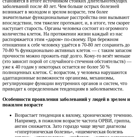
становятся в итоге источником стойких длительнотекущих
заболеваний после 40 лет. Чем больше острых болезней
возникает в молодом и зрелом возрасте, тем более
значительные функциональные расстройства они вызывают
впоследствии, тем тяжелее протекают, и, в итоге, тем скорее
наступает старость. Органы человека состоит из огромного
количества клеток. На протяжении жизни каждый из нас
распоряжается этим «даром» по-своему. При бережном
отношении к себе человеку удаётся в 70-80 лет сохранить до
70-80 % функционально активных клеток — с таким запасом
прочности можно прожить ещё долго. Кому-то везёт меньше
(это зависит порой от случайного стечения обстоятельств) —
уже к 40 годам у некоторых остается не более 50 %
полноценных клеток. С возрастом, у человека нарушаются
адаптационные возможности организма, механизмы,
регулирующие функции внутренних органов и систем, что
приводит к определенным тенденциям в заболеваемости.
Особенности проявления заболеваний у людей в зрелом и
пожилом возрасте
Возрастает тенденция к вялому, хроническому течению.
Например, в пожилом возрасте частота ОРВИ, гриппа,
ангин снижается. Зато гораздо чаще звучат диагнозы
«гипертоническая болезнь», «ишемическая болезнь