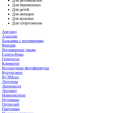
Для автомобилей
Для беременных
Для детей
Для женщин
Для мужчин
Для спортсменов
Аргозид
Ахиллан
Бальзамы с витаминами
Венорм
Витаминные драже
Галега-Нова
Гепатосол
Климатон
Коллоидные фитоформулы
Курунговит
КуЭМсил
Лептины
Липроксол
Литовит
Новопротеин
Нутрикон
Оптисорб
Пантошка