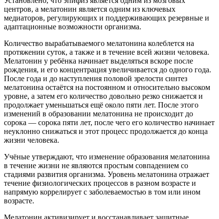
Установлено, что эпифиз является одним из мозговых
центров, а мелатонин является одним из ключевых
медиаторов, регулирующих и поддерживающих резервные и
адаптационные возможности организма.
Количество вырабатываемого мелатонина колеблется на
протяжении суток, а также и в течение всей жизни человека.
Мелатонин у ребёнка начинает выделяться вскоре после
рождения, и его концентрация увеличивается до одного года.
После года и до наступления половой зрелости синтез
мелатонина остаётся на постоянном и относительно высоком
уровне, а затем его количество довольно резко снижается и
продолжает уменьшаться ещё около пяти лет. После этого
изменений в образовании мелатонина не происходит до
сорока — сорока пяти лет, после чего его количество начинает
неуклонно снижаться и этот процесс продолжается до конца
жизни человека.
Учёные утверждают, что изменение образования мелатонина
в течение жизни не являются простым совпадением со
стадиями развития организма. Уровень мелатонина отражает
течение физиологических процессов в разном возрасте и
напрямую коррелирует с заболеваемостью в том или ином
возрасте.
Мелатонин активизирует и восстанавливает защитные