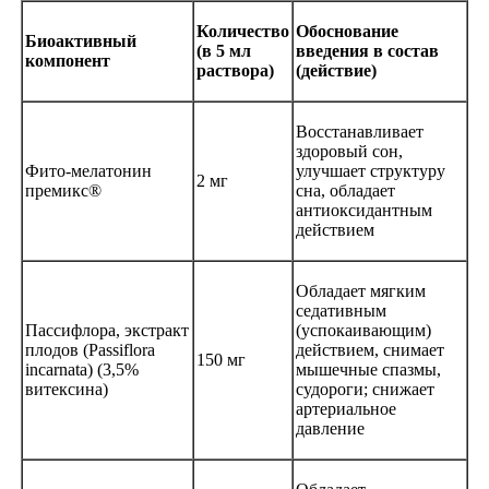
Количество
Обоснование
Биоактивный
(в 5 мл
введения в состав
компонент
раствора)
(действие)
Восстанавливает
здоровый сон,
Фито-мелатонин
улучшает структуру
2 мг
премикс®
сна, обладает
антиоксидантным
действием
Обладает мягким
седативным
Пассифлора, экстракт
(успокаивающим)
плодов (Passiflora
действием, снимает
150 мг
incarnata) (3,5%
мышечные спазмы,
витексина)
судороги; снижает
артериальное
давление