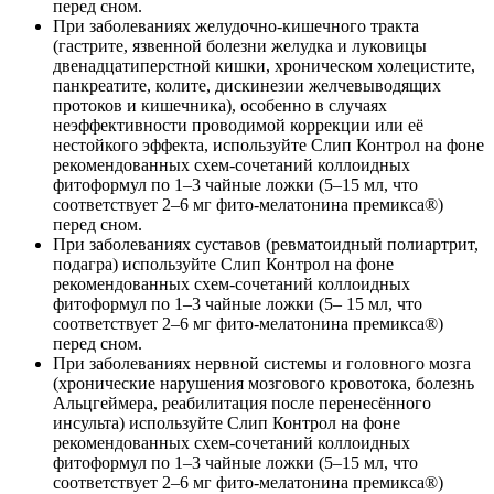
перед сном.
При заболеваниях желудочно-кишечного тракта
(гастрите, язвенной болезни желудка и луковицы
двенадцатиперстной кишки, хрони­ческом холецистите,
панкреатите, колите, дискинезии желчевыводящих
протоков и кишечника), особенно в случаях
неэффективности проводи­мой коррекции или её
нестойкого эффекта, ис­пользуйте Слип Контрол на фоне
рекомендован­ных схем-сочетаний коллоидных
фитоформул по 1–3 чайные ложки (5–15 мл, что
соответствует 2–6 мг фито-мелатонина премикса®)
перед сном.
При заболеваниях суставов (ревматоидный полиартрит,
подагра) используйте Слип Контрол на фоне
рекомендованных схем-сочетаний кол­лоидных
фитоформул по 1–3 чайные ложки (5– 15 мл, что
соответствует 2–6 мг фито-мелатонина премикса®)
перед сном.
При заболеваниях нервной системы и головного мозга
(хронические нарушения мозгового кровотока, болезнь
Альцгеймера, ре­абилитация после перенесённого
инсульта) ис­пользуйте Слип Контрол на фоне
рекомендован­ных схем-сочетаний коллоидных
фитоформул по 1–3 чайные ложки (5–15 мл, что
соответствует 2–6 мг фито-мелатонина премикса®)