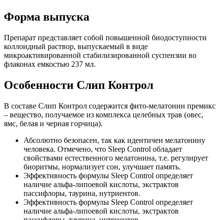
Форма выпуска
Препарат представляет собой повышенной биодоступности
коллоидный раствор, выпускаемый в виде
микроактивированной стабилизированной суспензии во
флаконах емкостью 237 мл.
Особенности Слип Контрол
В составе Слип Контрол содержится фито-мелатонин премикс
– вещество, получаемое из комплекса целебных трав (овес,
ямс, белая и черная горчица).
Абсолютно безопасен, так как идентичен мелатонину
человека. Отмечено, что Sleep Control обладает
свойствами естественного мелатонина, т.е. регулирует
биоритмы, нормализует сон, улучшает память.
Эффективность формулы Sleep Control определяет
наличие альфа-липоевой кислоты, экстрактов
пассифлоры, таурина, нутриентов.
Эффективность формулы Sleep Control определяет
наличие альфа-липоевой кислоты, экстрактов
пассифлоры, таурина, нутриентов.