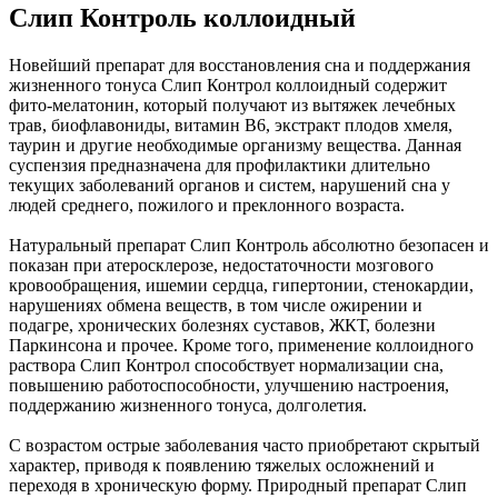
Слип Контроль коллоидный
Новейший препарат для восстановления сна и поддержания
жизненного тонуса Слип Контрол коллоидный содержит
фито-мелатонин, который получают из вытяжек лечебных
трав, биофлавониды, витамин В6, экстракт плодов хмеля,
таурин и другие необходимые организму вещества. Данная
суспензия предназначена для профилактики длительно
текущих заболеваний органов и систем, нарушений сна у
людей среднего, пожилого и преклонного возраста.
Натуральный препарат Слип Контроль абсолютно безопасен и
показан при атеросклерозе, недостаточности мозгового
кровообращения, ишемии сердца, гипертонии, стенокардии,
нарушениях обмена веществ, в том числе ожирении и
подагре, хронических болезнях суставов, ЖКТ, болезни
Паркинсона и прочее. Кроме того, применение коллоидного
раствора Слип Контрол способствует нормализации сна,
повышению работоспособности, улучшению настроения,
поддержанию жизненного тонуса, долголетия.
С возрастом острые заболевания часто приобретают скрытый
характер, приводя к появлению тяжелых осложнений и
переходя в хроническую форму. Природный препарат Слип