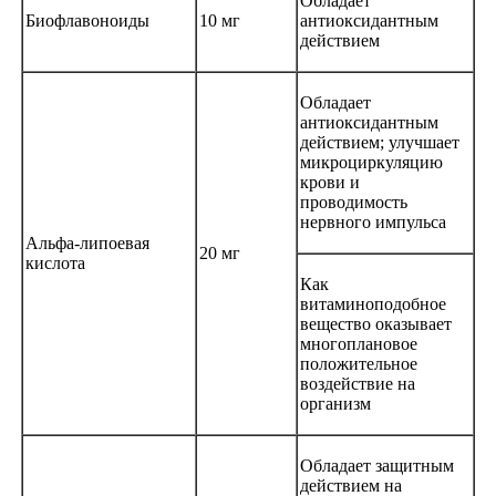
Обладает
Биофлавоноиды
10 мг
антиоксидантным
действием
Обладает
антиоксидантным
действием; улучшает
микроциркуляцию
крови и
проводимость
нервного импульса
Альфа-липоевая
20 мг
кислота
Как
витаминоподобное
вещество оказывает
многоплановое
положительное
воздействие на
организм
Обладает защитным
действием на