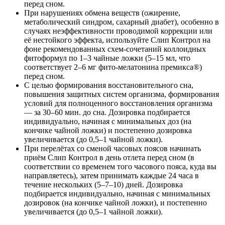
перед сном.
При нарушениях обмена веществ (ожи­рение,
метаболический синдром, сахарный диабет), особенно в
случаях неэффективности проводимой коррекции или
её нестойкого эф­фекта, используйте Слип Контрол на
фоне ре­комендованных схем-сочетаний коллоидных
фитоформул по 1–3 чайные ложки (5–15 мл, что
соответствует 2–6 мг фито-мелатонина премикса®)
перед сном.
С целью формирования восстановитель­ного сна,
повышения защитных систем организ­ма, формирования
условий для полноценного восстановления организма
— за 30–60 мин. до сна. Дозировка подбирается
индивидуально, начиная с минимальных доз (на
кончике чайной ложки) и постепенно дозировка
увеличивается (до 0,5–1 чайной ложки).
При перелётах со сменой часовых поясов начинать
приём Слип Контрол в день отлета перед сном (в
соответствии со временем того часового пояса, куда вы
направляетесь), затем принимать каждые 24 часа в
течение нескольких (5–7–10) дней. Дозировка
подбирается индиви­дуально, начиная с минимальных
дозировок (на кончике чайной ложки), и постепенно
увеличи­вается (до 0,5–1 чайной ложки).