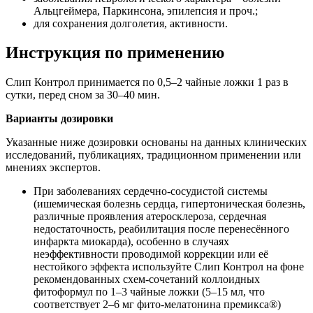
Альцгеймера, Паркинсона, эпилепсия и проч.;
для сохранения долголетия, активности.
Инструкция по применению
Слип Контрол принимается по 0,5–2 чайные ложки 1 раз в
сутки, перед сном за 30–40 мин.
Варианты дозировки
Указанные ниже дозировки основаны на дан­ных клинических
исследований, публикациях, традиционном применении или
мнениях экспертов.
При заболеваниях сердечно-сосудистой системы
(ишемическая болезнь сердца, гипер­тоническая болезнь,
различные проявления атеросклероза, сердечная
недостаточность, реабилитация после перенесённого
инфаркта миокарда), особенно в случаях
неэффективнос­ти проводимой коррекции или её
нестойкого эффекта используйте Слип Контрол на фоне
рекомендованных схем-сочетаний коллоидных
фитоформул по 1–3 чайные ложки (5–15 мл, что
соответствует 2–6 мг фито-мелатонина премикса®)