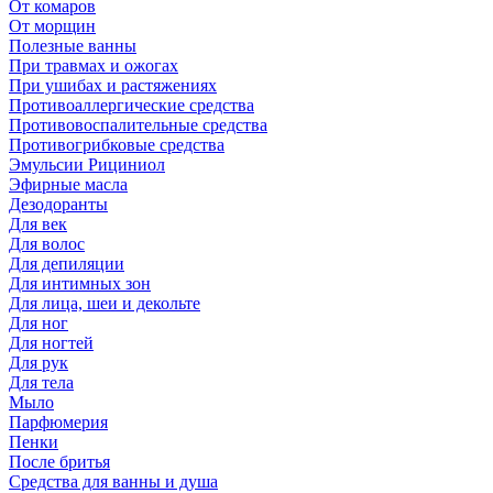
От комаров
От морщин
Полезные ванны
При травмах и ожогах
При ушибах и растяжениях
Противоаллергические средства
Противовоспалительные средства
Противогрибковые средства
Эмульсии Рициниол
Эфирные масла
Дезодоранты
Для век
Для волос
Для депиляции
Для интимных зон
Для лица, шеи и декольте
Для ног
Для ногтей
Для рук
Для тела
Мыло
Парфюмерия
Пенки
После бритья
Средства для ванны и душа