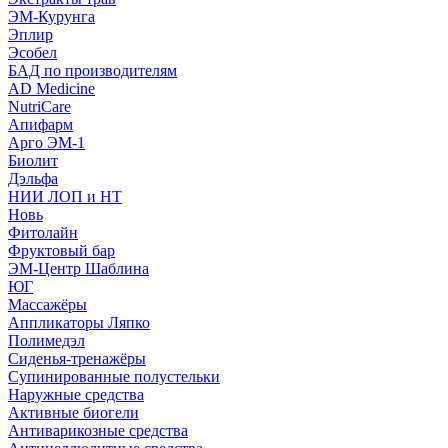
ЭМ-Курунга
Эплир
Эсобел
БАД по производителям
AD Medicine
NutriCare
Апифарм
Арго ЭМ-1
Биолит
Дэльфа
НИИ ЛОП и НТ
Новь
Фитолайн
Фруктовый бар
ЭМ-Центр Шаблина
ЮГ
Массажёры
Аппликаторы Ляпко
Полимедэл
Сиденья-тренажёры
Супинированные полустельки
Наружные средства
Активные биогели
Антиварикозные средства