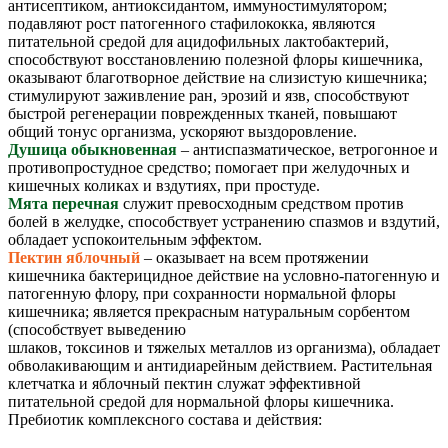
антисептиком, антиоксидантом, иммуностимулятором;
подавляют рост патогенного стафилококка, являются
питательной средой для ацидофильных лактобактерий,
способствуют восстановлению полезной флоры кишечника,
оказывают благотворное действие на слизистую кишечника;
стимулируют заживление ран, эрозий и язв, способствуют
быстрой регенерации поврежденных тканей, повышают
общий тонус организма, ускоряют выздоровление.
Душица обыкновенная
– антиспазматическое, ветрогонное и
противопростудное средство; помогает при желудочных и
кишечных коликах и вздутиях, при простуде.
Мята перечная
служит превосходным средством против
болей в желудке, способствует устранению спазмов и вздутий,
обладает успокоительным эффектом.
Пектин яблочный
– оказывает на всем протяжении
кишечника бактерицидное действие на условно-патогенную и
патогенную флору, при сохранности нормальной флоры
кишечника; является прекрасным натуральным сорбентом
(способствует выведению
шлаков, токсинов и тяжелых металлов из организма), обладает
обволакивающим и антидиарейным действием. Растительная
клетчатка и яблочный пектин служат эффективной
питательной средой для нормальной флоры кишечника.
Пребиотик комплексного состава и действия: