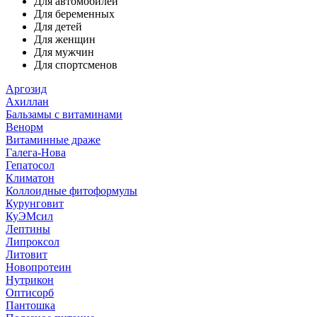
Для автомобилей
Для беременных
Для детей
Для женщин
Для мужчин
Для спортсменов
Аргозид
Ахиллан
Бальзамы с витаминами
Венорм
Витаминные драже
Галега-Нова
Гепатосол
Климатон
Коллоидные фитоформулы
Курунговит
КуЭМсил
Лептины
Липроксол
Литовит
Новопротеин
Нутрикон
Оптисорб
Пантошка