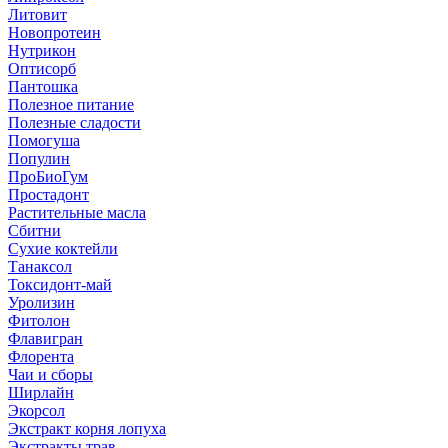
Литовит
Новопротеин
Нутрикон
Оптисорб
Пантошка
Полезное питание
Полезные сладости
Помогуша
Популин
ПроБиоГум
Простадонт
Растительные масла
Сбитни
Сухие коктейли
Танаксол
Токсидонт-май
Уролизин
Фитолон
Флавигран
Флорента
Чаи и сборы
Ширлайн
Экорсол
Экстракт корня лопуха
Экстракты трав