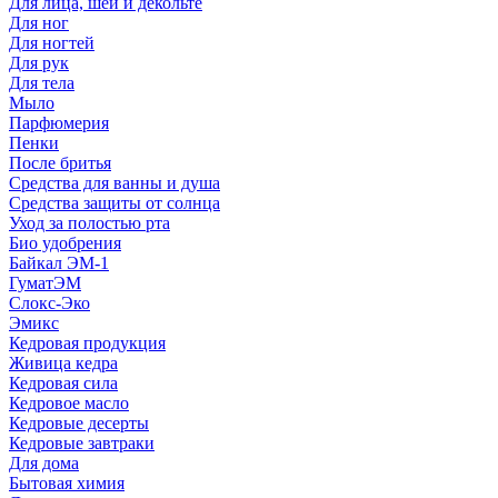
Для лица, шеи и декольте
Для ног
Для ногтей
Для рук
Для тела
Мыло
Парфюмерия
Пенки
После бритья
Средства для ванны и душа
Средства защиты от солнца
Уход за полостью рта
Био удобрения
Байкал ЭМ-1
ГуматЭМ
Слокс-Эко
Эмикс
Кедровая продукция
Живица кедра
Кедровая сила
Кедровое масло
Кедровые десерты
Кедровые завтраки
Для дома
Бытовая химия