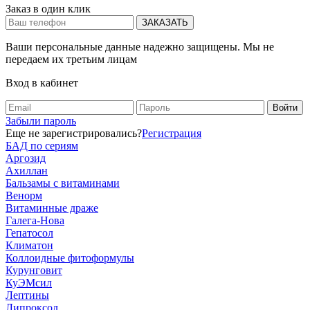
Заказ в один клик
Ваши персональные данные надежно защищены. Мы не
передаем их третьим лицам
Вход в кабинет
Забыли пароль
Еще не зарегистрировались?
Регистрация
БАД по сериям
Аргозид
Ахиллан
Бальзамы с витаминами
Венорм
Витаминные драже
Галега-Нова
Гепатосол
Климатон
Коллоидные фитоформулы
Курунговит
КуЭМсил
Лептины
Липроксол