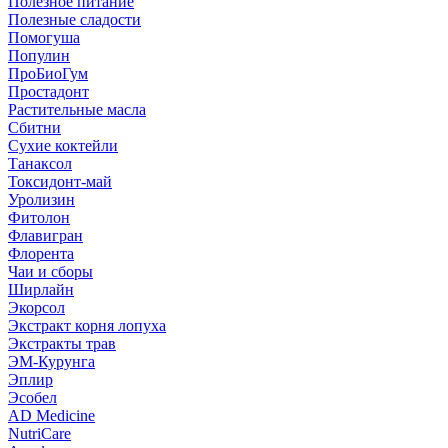
Полезное питание
Полезные сладости
Помогуша
Популин
ПроБиоГум
Простадонт
Растительные масла
Сбитни
Сухие коктейли
Танаксол
Токсидонт-май
Уролизин
Фитолон
Флавигран
Флорента
Чаи и сборы
Ширлайн
Экорсол
Экстракт корня лопуха
Экстракты трав
ЭМ-Курунга
Эплир
Эсобел
AD Medicine
NutriCare