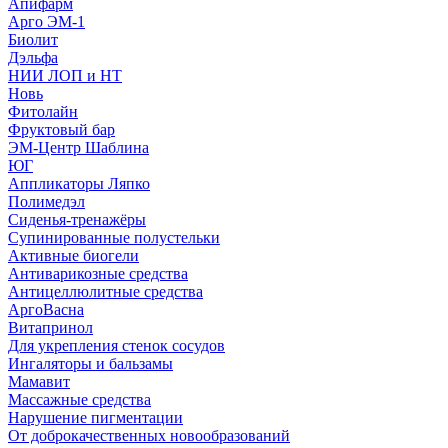
Апифарм
Арго ЭМ-1
Биолит
Дэльфа
НИИ ЛОП и НТ
Новь
Фитолайн
Фруктовый бар
ЭМ-Центр Шаблина
ЮГ
Аппликаторы Ляпко
Полимедэл
Сиденья-тренажёры
Супинированные полустельки
Активные биогели
Антиварикозные средства
Антицеллюлитные средства
АргоВасна
Витапринол
Для укрепления стенок сосудов
Ингаляторы и бальзамы
Мамавит
Массажные средства
Нарушение пигментации
От доброкачественных новообразований