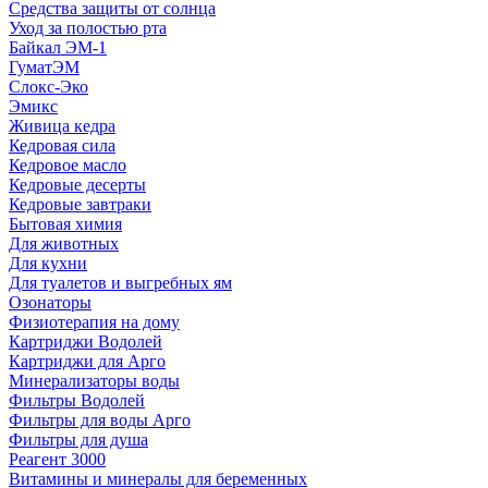
Средства защиты от солнца
Уход за полостью рта
Байкал ЭМ-1
ГуматЭМ
Слокс-Эко
Эмикс
Живица кедра
Кедровая сила
Кедровое масло
Кедровые десерты
Кедровые завтраки
Бытовая химия
Для животных
Для кухни
Для туалетов и выгребных ям
Озонаторы
Физиотерапия на дому
Картриджи Водолей
Картриджи для Арго
Минерализаторы воды
Фильтры Водолей
Фильтры для воды Арго
Фильтры для душа
Реагент 3000
Витамины и минералы для беременных