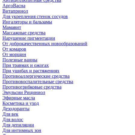
Антицеллюлитные средства
АргоВасна
Витапринол
Для укрепления стенок сосудов
Ингаляторы и бальзамы
Мамавит
Массажные средства
Нарушение пигментации
От доброкачественных новообразований
От комаров
От морщин
Полезные ванны
При травмах и ожогах
При ушибах и растяжениях
Противоаллергические средства
Противовоспалительные средства
Противогрибковые средства
Эмульсии Рициниол
Эфирные масла
Косметика и уход
Дезодоранты
Для век
Для волос
Для депиляции
Для интимных зон