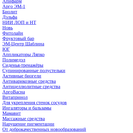
Апифарм
Арго ЭМ-1
Биолит
Дэльфа
НИИ ЛОП и НТ
Новь
Фитолайн
Фруктовый бар
ЭМ-Центр Шаблина
ЮГ
Аппликаторы Ляпко
Полимедэл
Сиденья-тренажёры
Супинированные полустельки
Активные биогели
Антиварикозные средства
Антицеллюлитные средства
АргоВасна
Витапринол
Для укрепления стенок сосудов
Ингаляторы и бальзамы
Мамавит
Массажные средства
Нарушение пигментации
От доброкачественных новообразований