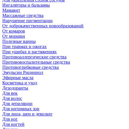
Ингаляторы и бальзамы
Мамавит
Массажные средства
Нарушение пигментации
От доброкачественных новообразований
От комаров
От морщин
Полезные ванны
При травмах и ожогах
При ушибах и растяжениях
Противоаллергические средства
Противовоспалительные средства
Противогрибковые средства
Эмульсии Рициниол
Эфирные масла
Косметика и уход
Дезодоранты
Для век
Для волос
Для депиляции
Для интимных зон
Для лица, шеи и декольте
Для ног
Для ногтей