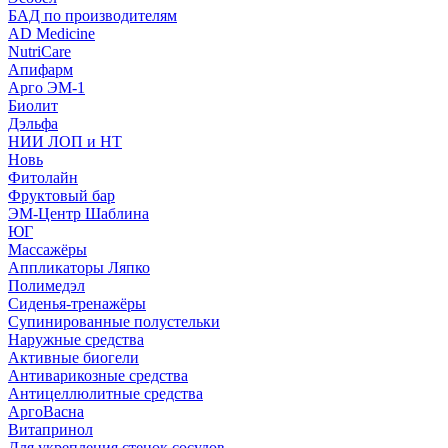
БАД по производителям
AD Medicine
NutriCare
Апифарм
Арго ЭМ-1
Биолит
Дэльфа
НИИ ЛОП и НТ
Новь
Фитолайн
Фруктовый бар
ЭМ-Центр Шаблина
ЮГ
Массажёры
Аппликаторы Ляпко
Полимедэл
Сиденья-тренажёры
Супинированные полустельки
Наружные средства
Активные биогели
Антиварикозные средства
Антицеллюлитные средства
АргоВасна
Витапринол
Для укрепления стенок сосудов