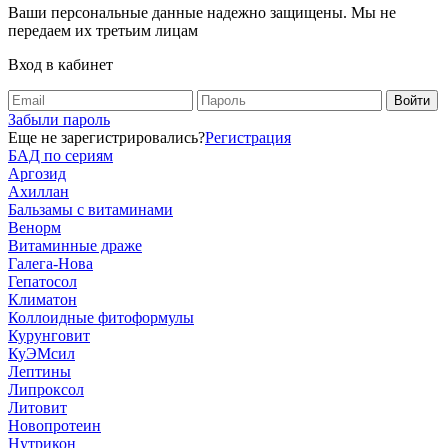
Ваши персональные данные надежно защищены. Мы не
передаем их третьим лицам
Вход в кабинет
Забыли пароль
Еще не зарегистрировались?
Регистрация
БАД по сериям
Аргозид
Ахиллан
Бальзамы с витаминами
Венорм
Витаминные драже
Галега-Нова
Гепатосол
Климатон
Коллоидные фитоформулы
Курунговит
КуЭМсил
Лептины
Липроксол
Литовит
Новопротеин
Нутрикон