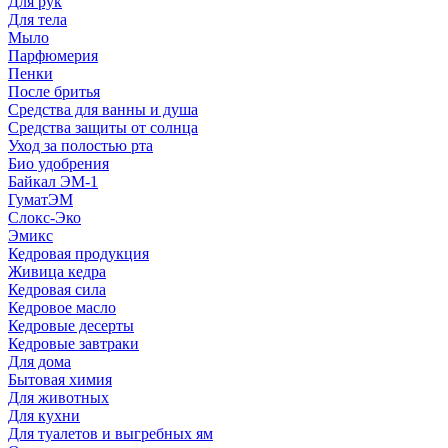
Для рук
Для тела
Мыло
Парфюмерия
Пенки
После бритья
Средства для ванны и душа
Средства защиты от солнца
Уход за полостью рта
Био удобрения
Байкал ЭМ-1
ГуматЭМ
Слокс-Эко
Эмикс
Кедровая продукция
Живица кедра
Кедровая сила
Кедровое масло
Кедровые десерты
Кедровые завтраки
Для дома
Бытовая химия
Для животных
Для кухни
Для туалетов и выгребных ям