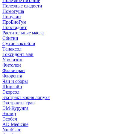
Полезное питание
Полезные сладости
Помогуша
Популин
ПроБиоГум
Простадонт
Растительные масла
Сбитни
Сухие коктейли
Танаксол
Токсидонт-май
Уролизин
Фитолон
Флавигран
Флорента
Чаи и сборы
Ширлайн
Экорсол
Экстракт корня лопуха
Экстракты трав
ЭМ-Курунга
Эплир
Эсобел
AD Medicine
NutriCare