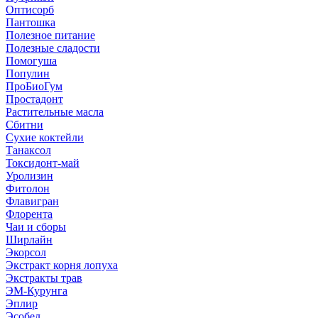
Оптисорб
Пантошка
Полезное питание
Полезные сладости
Помогуша
Популин
ПроБиоГум
Простадонт
Растительные масла
Сбитни
Сухие коктейли
Танаксол
Токсидонт-май
Уролизин
Фитолон
Флавигран
Флорента
Чаи и сборы
Ширлайн
Экорсол
Экстракт корня лопуха
Экстракты трав
ЭМ-Курунга
Эплир
Эсобел