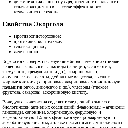
дискинезии желчного пузыря, холецистита, холангита,
гепатохолецистита в качестве эффективного
желчегонного средства.
Свойства Экорсола
Противоописторхозное;
противовоспалительное;
гепатозащитное;
желчегонное.
Кора осины содержит следующие биологические активные
вещества: фенольные гликозиды (салицин, саликортин,
тремулацин, тремулоидин и др.), эфирное масло,
ароматические кислоты, дубильные вещества, высшие
жирные кислоты (каприновую, лауриновую, миристиновую,
пальмитиновую, линолевую и др.), углеводы (глюкоза,
фруктоза, сахароза), аскорбиновую кислоту.
Володушка золотистая содержит следующий комплекс
биологически активных соединений: флавоноиды – агликоны,
гликозиды, сапонины, хлоргеновую, феруловую, 4-
кофеоилхинную, 1,5-дикофеоилхинную, розмариновую и
аскорбиновую кислоты, а также незаменимые аминокислоты
(валин, лизин, треонин) и заменимые аминокислоты (аланин,