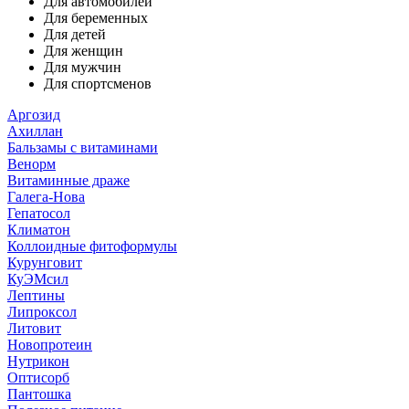
Для автомобилей
Для беременных
Для детей
Для женщин
Для мужчин
Для спортсменов
Аргозид
Ахиллан
Бальзамы с витаминами
Венорм
Витаминные драже
Галега-Нова
Гепатосол
Климатон
Коллоидные фитоформулы
Курунговит
КуЭМсил
Лептины
Липроксол
Литовит
Новопротеин
Нутрикон
Оптисорб
Пантошка