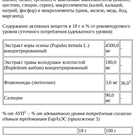
цистеин, глицин, серин), макроэлементы (калий, кальций,
натрий, фосфор) и микроэлементы (цинк, железо, медь, йод,
марганец).
Содержание активных веществ в 18 г и % от рекомендуемого
уровня суточного потребления (адекватного уровня):
Экстракт коры осины (Populus tremula L.)
4500,0
-
концентрированный
мг
Экстракт травы володушки золотистой
180,0
-
(Bupleúrum auréum) концентрированный
мг
1
Флавоноиды (лютеолин)
3,6 мг
36,0
90,0
Салицин
-
мг
1
% от АУП
– % от адекватного уровня потребления согласно
единым требованиям ЕврАзЭС (приложение 5)
18 г
100 г