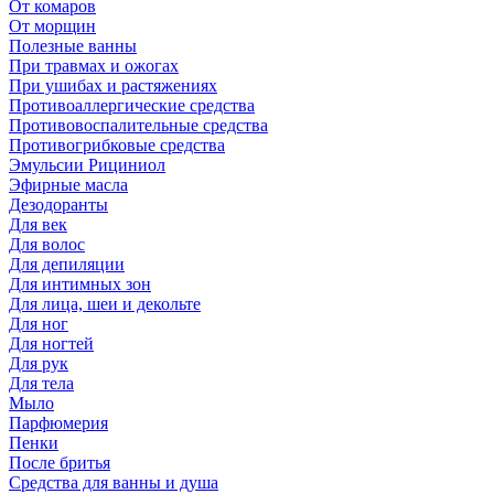
От комаров
От морщин
Полезные ванны
При травмах и ожогах
При ушибах и растяжениях
Противоаллергические средства
Противовоспалительные средства
Противогрибковые средства
Эмульсии Рициниол
Эфирные масла
Дезодоранты
Для век
Для волос
Для депиляции
Для интимных зон
Для лица, шеи и декольте
Для ног
Для ногтей
Для рук
Для тела
Мыло
Парфюмерия
Пенки
После бритья
Средства для ванны и душа