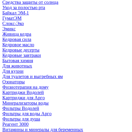
Средства защиты от солнца
Уход за полостью рта
Байкал ЭМ-1
ГуматЭМ
Слокс-Эко
Эмикс
Живица кедра
Кедровая сила
Кедровое масло
Кедровые десерты
Кедровые завтраки
Бытовая химия
Для животных
Для кухни
Для туалетов и выгребных ям
Озонаторы
Физиотерапия на дому
Картриджи Водолей
Картриджи для Арго
Минерализаторы воды
Фильтры Водолей
Фильтры для воды Арго
Фильтры для душа
Реагент 3000
Витамины и минералы для беременных