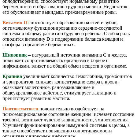
оплодотворению, способствует нормальному развитию
беременности и образованию грудного молока. Недостаток
его обусловливает выкидыш, преждевременные роды.
Витамин D
способствует образованию костей и зубов,
оптимальному функционированию сердечно-сосудистой
системы и общему развитию будущего ребенка. Особая роль
отводится витамину D в поддержании баланса кальция и
фосфора в организме беременных.
Шиповник
– натуральный источник витамина С и железа,
повышает сопротивляемость организма в борьбе с
инфекциями, влияет на общий обмен веществ в организме.
Крапива
увеличивает количество гемоглобина, тромбоцитов
и эритроцитов, снижает концентрацию сахара в крови,
оказывает мочегонное, ранозаживляющее и
общеукрепляющее действие, стимулирует лактацию и
препятствует развитию мастита.
Пантогематоген
положительно воздействует на
психоэмоциональное состояние женщины: исчезает состояние
тревоги, возникает чувство защищенности, умиротворения.
Улучшает функционирование иммунной системы в целом, а
так же способствует повышению сопротивляемости
организма к вирусным инфекциям.