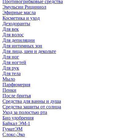
Противогрибковые средства
Эмульсии Рициниол
Эфирные масла
Косметика и уход
Дезодоранты
Для век
Для волос
Для депиляции
Для интимных зон
Для лица, шеи и декольте
Для ног
Для ногтей
Для рук
Для тела
Мыло
Парфюмерия
Пенки
После бритья
Средства для ванны и душа
Средства защиты от солнца
Уход за полостью рта
Био удобрения
Байкал ЭМ-1
ГуматЭМ
Слокс-Эко