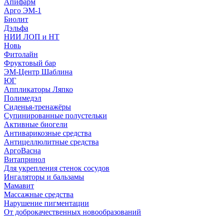
Апифарм
Арго ЭМ-1
Биолит
Дэльфа
НИИ ЛОП и НТ
Новь
Фитолайн
Фруктовый бар
ЭМ-Центр Шаблина
ЮГ
Аппликаторы Ляпко
Полимедэл
Сиденья-тренажёры
Супинированные полустельки
Активные биогели
Антиварикозные средства
Антицеллюлитные средства
АргоВасна
Витапринол
Для укрепления стенок сосудов
Ингаляторы и бальзамы
Мамавит
Массажные средства
Нарушение пигментации
От доброкачественных новообразований