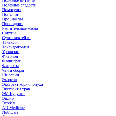
Полезное питание
Полезные сладости
Помогуша
Популин
ПроБиоГум
Простадонт
Растительные масла
Сбитни
Сухие коктейли
Танаксол
Токсидонт-май
Уролизин
Фитолон
Флавигран
Флорента
Чаи и сборы
Ширлайн
Экорсол
Экстракт корня лопуха
Экстракты трав
ЭМ-Курунга
Эплир
Эсобел
AD Medicine
NutriCare