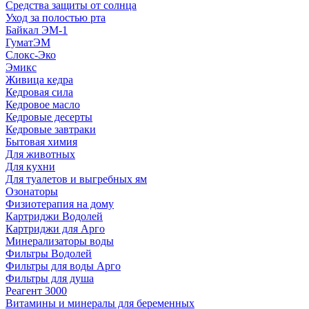
Средства защиты от солнца
Уход за полостью рта
Байкал ЭМ-1
ГуматЭМ
Слокс-Эко
Эмикс
Живица кедра
Кедровая сила
Кедровое масло
Кедровые десерты
Кедровые завтраки
Бытовая химия
Для животных
Для кухни
Для туалетов и выгребных ям
Озонаторы
Физиотерапия на дому
Картриджи Водолей
Картриджи для Арго
Минерализаторы воды
Фильтры Водолей
Фильтры для воды Арго
Фильтры для душа
Реагент 3000
Витамины и минералы для беременных