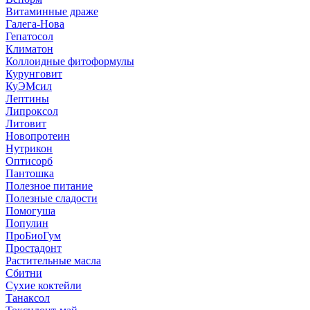
Витаминные драже
Галега-Нова
Гепатосол
Климатон
Коллоидные фитоформулы
Курунговит
КуЭМсил
Лептины
Липроксол
Литовит
Новопротеин
Нутрикон
Оптисорб
Пантошка
Полезное питание
Полезные сладости
Помогуша
Популин
ПроБиоГум
Простадонт
Растительные масла
Сбитни
Сухие коктейли
Танаксол