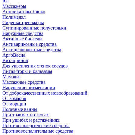
ЮГ
Массажёры
Аппликаторы Ляпко
Полимедэл
Сиденья-тренажёры
Супинированные полустельки
Наружные средства
Активные биогели
Антиварикозные средства
Антицеллюлитные средства
АргоВасна
Витапринол
Для укрепления стенок сосудов
Ингаляторы и бальзамы
Мамавит
Массажные средства
Нарушение пигментации
От доброкачественных новообразований
От комаров
От морщин
Полезные ванны
При травмах и ожогах
При ушибах и растяжениях
Противоаллергические средства
Противовоспалительные средства