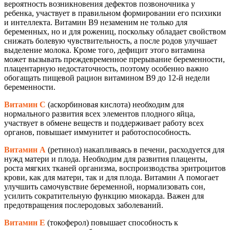
вероятность возникновения дефектов позвоночника у
ребенка, участвует в правильном формировании его психики
и интеллекта. Витамин В9 незаменим не только для
беременных, но и для рожениц, поскольку обладает свойством
снижать болевую чувствительность, а после родов улучшает
выделение молока. Кроме того, дефицит этого витамина
может вызывать преждевременное прерывание беременности,
плацентарную недостаточность, поэтому особенно важно
обогащать пищевой рацион витамином В9 до 12-й недели
беременности.
Витамин С
(аскорбиновая кислота) необходим для
нормального развития всех элементов плодного яйца,
участвует в обмене веществ и поддерживает работу всех
органов, повышает иммунитет и работоспособность.
Витамин А
(ретинол) накапливаясь в печени, расходуется для
нужд матери и плода. Необходим для развития плаценты,
роста мягких тканей организма, воспроизводства эритроцитов
крови, как для матери, так и для плода. Витамин А помогает
улучшить самочувствие беременной, нормализовать сон,
усилить сократительную функцию миокарда. Важен для
предотвращения послеродовых заболеваний.
Витамин Е
(токоферол) повышает способность к