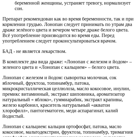
беременной женщины, устраняет тревогу, нормализует
сон.
Препарат рекомендован как во время беременности, так и при
кормлении грудью. Лонопан следует принимать по утрам два
драже зелёного цвета и вечером четыре драже белого цвета.
Всё употребление производится во время еды. Перед
употреблением следует проконсультироваться врачом.
БАД - не является лекарством.
В комплекте два вида драже: «Лонопан с железом и йодом» –
зеленого цвета и «Лонопан с кальцием» – белого цвета.
Лонопан с железом и йодом: сыворотка молочная, сок
яблочный, фруктоза, топинамбур, патока,
микрокристаллическая целлюлоза, масло кокосовое, инулин,
премикс витаминный, экстракт шиповника, ароматизатор
натуральный « яблоко», гуммиарабик, экстракт крапивы,
железо карбонил, краситель натуральный «акватон
хлорофилл», пантогематоген, меди аспарагинат, калий
йодистый.
Лонопан с кальцием: кальция ортофосфат, патока, масло
кокосовое, мальтодекстрин, фруктоза, топинамбур, тримагния