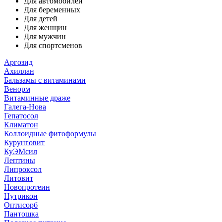
Для автомобилей
Для беременных
Для детей
Для женщин
Для мужчин
Для спортсменов
Аргозид
Ахиллан
Бальзамы с витаминами
Венорм
Витаминные драже
Галега-Нова
Гепатосол
Климатон
Коллоидные фитоформулы
Курунговит
КуЭМсил
Лептины
Липроксол
Литовит
Новопротеин
Нутрикон
Оптисорб
Пантошка