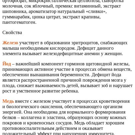
ортофосфат, микрокристаллическая целлюлоза, сыворотка
молочная, сок яблочный, премикс витаминный, экстракт
шиповника, ароматизатор натуральный «сливки»,
гуммиарабик, цинка цитрат, экстракт крапивы,
пантогематоген.
Свойства
Железо
участвует в образовании эритроцитов, снабжающих
малыша необходимым кислородом. Дефицит данного
элемента вызывает железодефицитные анемии у женщин.
Йод
– важнейший компонент гормонов щитовидной железы,
принимающих активное участие в процессах обмена веществ,
обеспечении вынашивания беременности. Дефицит йода
является распространенной причиной повреждения мозга у
плода, снижает выживаемость детей, вызывает зоб и нарушает
рост и умственное развитие ребенка.
Медь
вместе с железом участвует в процессах кроветворения
и биологического окисления, обеспечивающего организм
энергией. Она необходима для нормального формирования
белков – коллагена и эластина, образующих основу кожных
покровов и кровеносных сосудов. Медь обладает хорошим
противовоспалительным действием и оказывает
положительный эффект при нарушениях иммунитета.