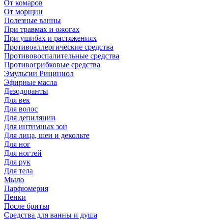
От комаров
От морщин
Полезные ванны
При травмах и ожогах
При ушибах и растяжениях
Противоаллергические средства
Противовоспалительные средства
Противогрибковые средства
Эмульсии Рициниол
Эфирные масла
Дезодоранты
Для век
Для волос
Для депиляции
Для интимных зон
Для лица, шеи и декольте
Для ног
Для ногтей
Для рук
Для тела
Мыло
Парфюмерия
Пенки
После бритья
Средства для ванны и душа