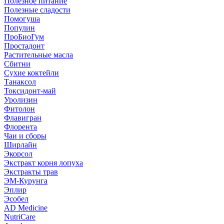
Полезное питание
Полезные сладости
Помогуша
Популин
ПроБиоГум
Простадонт
Растительные масла
Сбитни
Сухие коктейли
Танаксол
Токсидонт-май
Уролизин
Фитолон
Флавигран
Флорента
Чаи и сборы
Ширлайн
Экорсол
Экстракт корня лопуха
Экстракты трав
ЭМ-Курунга
Эплир
Эсобел
AD Medicine
NutriCare