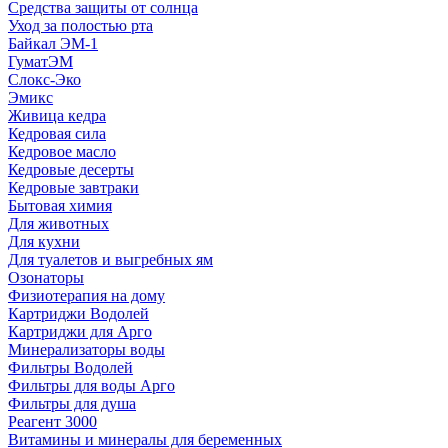
Средства защиты от солнца
Уход за полостью рта
Байкал ЭМ-1
ГуматЭМ
Слокс-Эко
Эмикс
Живица кедра
Кедровая сила
Кедровое масло
Кедровые десерты
Кедровые завтраки
Бытовая химия
Для животных
Для кухни
Для туалетов и выгребных ям
Озонаторы
Физиотерапия на дому
Картриджи Водолей
Картриджи для Арго
Минерализаторы воды
Фильтры Водолей
Фильтры для воды Арго
Фильтры для душа
Реагент 3000
Витамины и минералы для беременных