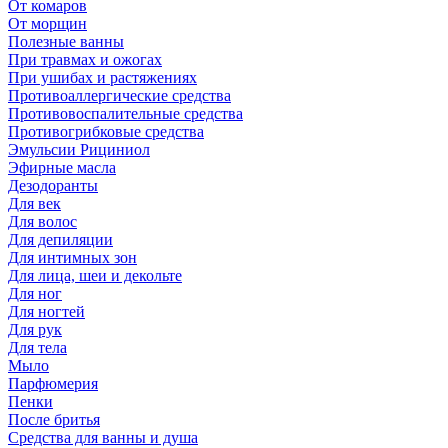
От комаров
От морщин
Полезные ванны
При травмах и ожогах
При ушибах и растяжениях
Противоаллергические средства
Противовоспалительные средства
Противогрибковые средства
Эмульсии Рициниол
Эфирные масла
Дезодоранты
Для век
Для волос
Для депиляции
Для интимных зон
Для лица, шеи и декольте
Для ног
Для ногтей
Для рук
Для тела
Мыло
Парфюмерия
Пенки
После бритья
Средства для ванны и душа