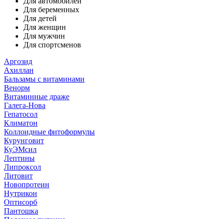
Для автомобилей
Для беременных
Для детей
Для женщин
Для мужчин
Для спортсменов
Аргозид
Ахиллан
Бальзамы с витаминами
Венорм
Витаминные драже
Галега-Нова
Гепатосол
Климатон
Коллоидные фитоформулы
Курунговит
КуЭМсил
Лептины
Липроксол
Литовит
Новопротеин
Нутрикон
Оптисорб
Пантошка