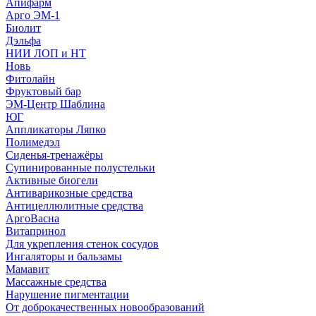
Апифарм
Арго ЭМ-1
Биолит
Дэльфа
НИИ ЛОП и НТ
Новь
Фитолайн
Фруктовый бар
ЭМ-Центр Шаблина
ЮГ
Аппликаторы Ляпко
Полимедэл
Сиденья-тренажёры
Супинированные полустельки
Активные биогели
Антиварикозные средства
Антицеллюлитные средства
АргоВасна
Витапринол
Для укрепления стенок сосудов
Ингаляторы и бальзамы
Мамавит
Массажные средства
Нарушение пигментации
От доброкачественных новообразований