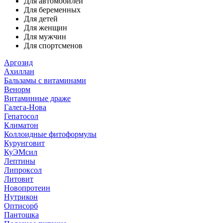
Для автомобилей
Для беременных
Для детей
Для женщин
Для мужчин
Для спортсменов
Аргозид
Ахиллан
Бальзамы с витаминами
Венорм
Витаминные драже
Галега-Нова
Гепатосол
Климатон
Коллоидные фитоформулы
Курунговит
КуЭМсил
Лептины
Липроксол
Литовит
Новопротеин
Нутрикон
Оптисорб
Пантошка