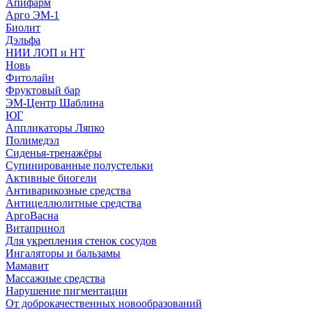
Апифарм
Арго ЭМ-1
Биолит
Дэльфа
НИИ ЛОП и НТ
Новь
Фитолайн
Фруктовый бар
ЭМ-Центр Шаблина
ЮГ
Аппликаторы Ляпко
Полимедэл
Сиденья-тренажёры
Супинированные полустельки
Активные биогели
Антиварикозные средства
Антицеллюлитные средства
АргоВасна
Витапринол
Для укрепления стенок сосудов
Ингаляторы и бальзамы
Мамавит
Массажные средства
Нарушение пигментации
От доброкачественных новообразований