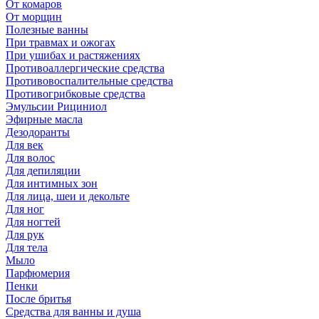
От комаров
От морщин
Полезные ванны
При травмах и ожогах
При ушибах и растяжениях
Противоаллергические средства
Противовоспалительные средства
Противогрибковые средства
Эмульсии Рициниол
Эфирные масла
Дезодоранты
Для век
Для волос
Для депиляции
Для интимных зон
Для лица, шеи и декольте
Для ног
Для ногтей
Для рук
Для тела
Мыло
Парфюмерия
Пенки
После бритья
Средства для ванны и душа