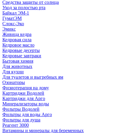
Средства защиты от солнца
Уход за полостью рта
Байкал ЭМ-1
ГуматЭМ
Слокс-Эко
Эмикс
Живица кедра
Кедровая сила
Кедровое масло
Кедровые десерты
Кедровые завтраки
Бытовая химия
Для животных
Для кухни
Для туалетов и выгребных ям
Озонаторы
Физиотерапия на дому
Картриджи Водолей
Картриджи для Арго
Минерализаторы воды
Фильтры Водолей
Фильтры для воды Арго
Фильтры для душа
Реагент 3000
Витамины и минералы для беременных