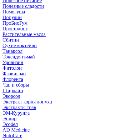
Полезное питание
Полезные сладости
Помогуша
Популин
ПроБиоГум
Простадонт
Растительные масла
Сбитни
Сухие коктейли
Танаксол
Токсидонт-май
Уролизин
Фитолон
Флавигран
Флорента
Чаи и сборы
Ширлайн
Экорсол
Экстракт корня лопуха
Экстракты трав
ЭМ-Курунга
Эплир
Эсобел
AD Medicine
NutriCare