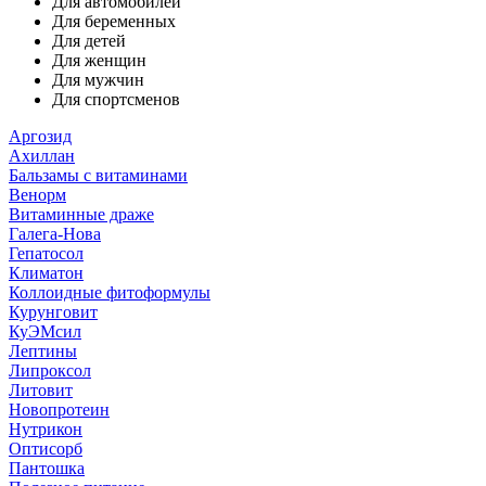
Для автомобилей
Для беременных
Для детей
Для женщин
Для мужчин
Для спортсменов
Аргозид
Ахиллан
Бальзамы с витаминами
Венорм
Витаминные драже
Галега-Нова
Гепатосол
Климатон
Коллоидные фитоформулы
Курунговит
КуЭМсил
Лептины
Липроксол
Литовит
Новопротеин
Нутрикон
Оптисорб
Пантошка