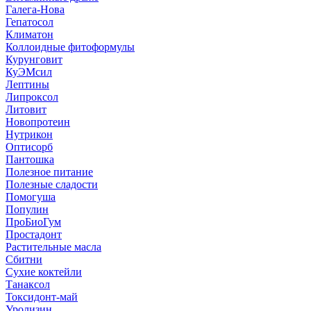
Галега-Нова
Гепатосол
Климатон
Коллоидные фитоформулы
Курунговит
КуЭМсил
Лептины
Липроксол
Литовит
Новопротеин
Нутрикон
Оптисорб
Пантошка
Полезное питание
Полезные сладости
Помогуша
Популин
ПроБиоГум
Простадонт
Растительные масла
Сбитни
Сухие коктейли
Танаксол
Токсидонт-май
Уролизин