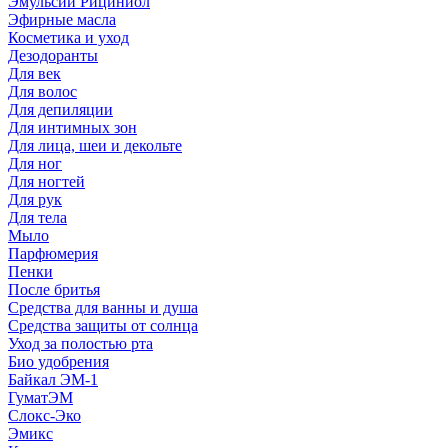
Эмульсии Рициниол
Эфирные масла
Косметика и уход
Дезодоранты
Для век
Для волос
Для депиляции
Для интимных зон
Для лица, шеи и декольте
Для ног
Для ногтей
Для рук
Для тела
Мыло
Парфюмерия
Пенки
После бритья
Средства для ванны и душа
Средства защиты от солнца
Уход за полостью рта
Био удобрения
Байкал ЭМ-1
ГуматЭМ
Слокс-Эко
Эмикс