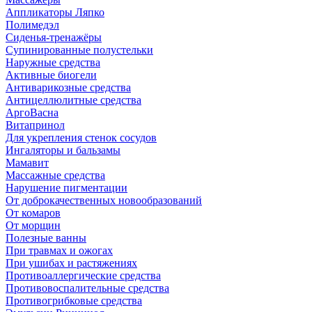
Аппликаторы Ляпко
Полимедэл
Сиденья-тренажёры
Супинированные полустельки
Наружные средства
Активные биогели
Антиварикозные средства
Антицеллюлитные средства
АргоВасна
Витапринол
Для укрепления стенок сосудов
Ингаляторы и бальзамы
Мамавит
Массажные средства
Нарушение пигментации
От доброкачественных новообразований
От комаров
От морщин
Полезные ванны
При травмах и ожогах
При ушибах и растяжениях
Противоаллергические средства
Противовоспалительные средства
Противогрибковые средства