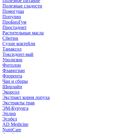
Полезное питание
Полезные сладости
Помогуша
Популин
ПроБиоГум
Простадонт
Растительные масла
Сбитни
Сухие коктейли
Танаксол
Токсидонт-май
Уролизин
Фитолон
Флавигран
Флорента
Чаи и сборы
Ширлайн
Экорсол
Экстракт корня лопуха
Экстракты трав
ЭМ-Курунга
Эплир
Эсобел
AD Medicine
NutriCare