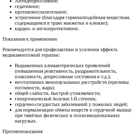
Антидепресссивное;
седативное;
противовоспалительное;
эстрогенное (благодаря гормоноподобным веществам,
содержащимся в траве манжетки и клюкве);
кардио- и ангиопротективное.
Показания к применению
Рекомендуется для профилактики и усиления эффекта
медикаментозной терапии:
Выраженных климактерических проявлений
(повышенная реактивность, раздражительность,
плаксивость, депрессивные состояния и т.д.);
вегетативных менопаузальных расстройств (приливы
потливости, жара);
общей слабости, быстрой утомляемости;
гипертонической болезни I-II степени;
сердечно-сосудистых заболеваний у пожилых людей;
для нормализации обмена веществ в сердечной мышце
при тяжёлых физических и психоэмоциональных
нагрузках.
Противопоказания