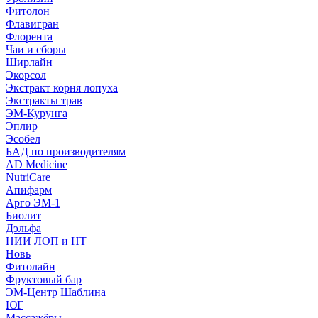
Фитолон
Флавигран
Флорента
Чаи и сборы
Ширлайн
Экорсол
Экстракт корня лопуха
Экстракты трав
ЭМ-Курунга
Эплир
Эсобел
БАД по производителям
AD Medicine
NutriCare
Апифарм
Арго ЭМ-1
Биолит
Дэльфа
НИИ ЛОП и НТ
Новь
Фитолайн
Фруктовый бар
ЭМ-Центр Шаблина
ЮГ
Массажёры