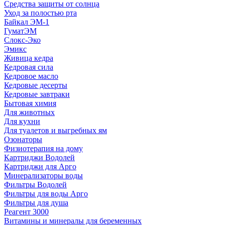
Средства защиты от солнца
Уход за полостью рта
Байкал ЭМ-1
ГуматЭМ
Слокс-Эко
Эмикс
Живица кедра
Кедровая сила
Кедровое масло
Кедровые десерты
Кедровые завтраки
Бытовая химия
Для животных
Для кухни
Для туалетов и выгребных ям
Озонаторы
Физиотерапия на дому
Картриджи Водолей
Картриджи для Арго
Минерализаторы воды
Фильтры Водолей
Фильтры для воды Арго
Фильтры для душа
Реагент 3000
Витамины и минералы для беременных