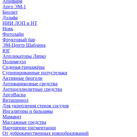
Апифарм
Арго ЭМ-1
Биолит
Дэльфа
НИИ ЛОП и НТ
Новь
Фитолайн
Фруктовый бар
ЭМ-Центр Шаблина
ЮГ
Аппликаторы Ляпко
Полимедэл
Сиденья-тренажёры
Супинированные полустельки
Активные биогели
Антиварикозные средства
Антицеллюлитные средства
АргоВасна
Витапринол
Для укрепления стенок сосудов
Ингаляторы и бальзамы
Мамавит
Массажные средства
Нарушение пигментации
От доброкачественных новообразований