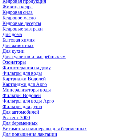
Кедровая продукция
Живица кедра
Кедровая сила
Кедровое масло
Кедровые десерты
Кедровые завтраки
Для дома
Бытовая химия
Для животных
Для кухни
Для туалетов и выгребных ям
Озонаторы
Физиотерапия на дому
Фильтры для воды
Картриджи Водолей
Картриджи для Арго
Минерализаторы воды
Фильтры Водолей
Фильтры для воды Арго
Фильтры для душа
Для автомобилей
Реагент 3000
Для беременных
Витамины и минералы для беременных
Для повышения лактации