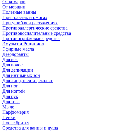
От комаров
От морщин
Полезные ванны
При травмах и ожогах
При ушибах и растяжениях
Противоаллергические средства
Противовоспалительные средства
Противогрибковые средства
Эмульсии Рициниол
Эфирные масла
Дезодоранты
Для век
Для волос
Для депиляции
Для интимных зон
Для лица, шеи и декольте
Для ног
Для ногтей
Для рук
Для тела
Мыло
Парфюмерия
Пенки
После бритья
Средства для ванны и душа