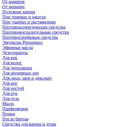
От комаров
От морщин
Полезные ванны
При травмах и ожогах
При ушибах и растяжениях
Противоаллергические средства
Противовоспалительные средства
Противогрибковые средства
Эмульсии Рициниол
Эфирные масла
Дезодоранты
Для век
Для волос
Для депиляции
Для интимных зон
Для лица, шеи и декольте
Для ног
Для ногтей
Для рук
Для тела
Мыло
Парфюмерия
Пенки
После бритья
Средства для ванны и душа