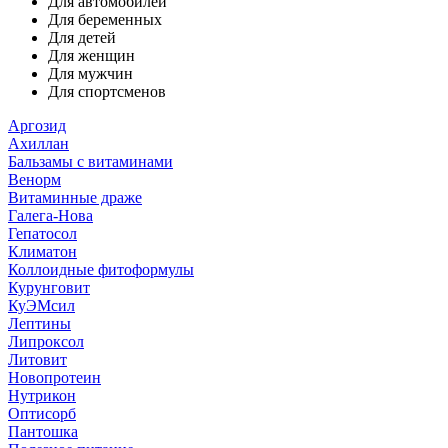
Для автомобилей
Для беременных
Для детей
Для женщин
Для мужчин
Для спортсменов
Аргозид
Ахиллан
Бальзамы с витаминами
Венорм
Витаминные драже
Галега-Нова
Гепатосол
Климатон
Коллоидные фитоформулы
Курунговит
КуЭМсил
Лептины
Липроксол
Литовит
Новопротеин
Нутрикон
Оптисорб
Пантошка