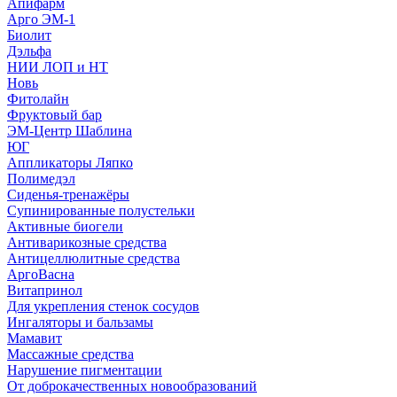
Апифарм
Арго ЭМ-1
Биолит
Дэльфа
НИИ ЛОП и НТ
Новь
Фитолайн
Фруктовый бар
ЭМ-Центр Шаблина
ЮГ
Аппликаторы Ляпко
Полимедэл
Сиденья-тренажёры
Супинированные полустельки
Активные биогели
Антиварикозные средства
Антицеллюлитные средства
АргоВасна
Витапринол
Для укрепления стенок сосудов
Ингаляторы и бальзамы
Мамавит
Массажные средства
Нарушение пигментации
От доброкачественных новообразований