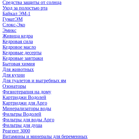
Средства защиты от солнца
Уход за полостью рта
Байкал ЭМ-1
ГуматЭМ
Слокс-Эко
Эмикс
Живица кедра
Кедровая сила
Кедровое масло
Кедровые десерты
Кедровые завтраки
Бытовая химия
Для животных
Для кухни
Для туалетов и выгребных ям
Озонаторы
Физиотерапия на дому
Картриджи Водолей
Картриджи для Арго
Минерализаторы воды
Фильтры Водолей
Фильтры для воды Арго
Фильтры для душа
Реагент 3000
Витамины и минералы для беременных