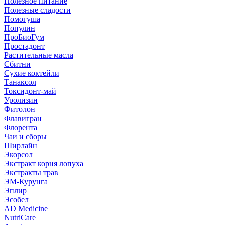
Полезное питание
Полезные сладости
Помогуша
Популин
ПроБиоГум
Простадонт
Растительные масла
Сбитни
Сухие коктейли
Танаксол
Токсидонт-май
Уролизин
Фитолон
Флавигран
Флорента
Чаи и сборы
Ширлайн
Экорсол
Экстракт корня лопуха
Экстракты трав
ЭМ-Курунга
Эплир
Эсобел
AD Medicine
NutriCare