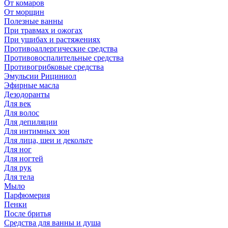
От комаров
От морщин
Полезные ванны
При травмах и ожогах
При ушибах и растяжениях
Противоаллергические средства
Противовоспалительные средства
Противогрибковые средства
Эмульсии Рициниол
Эфирные масла
Дезодоранты
Для век
Для волос
Для депиляции
Для интимных зон
Для лица, шеи и декольте
Для ног
Для ногтей
Для рук
Для тела
Мыло
Парфюмерия
Пенки
После бритья
Средства для ванны и душа