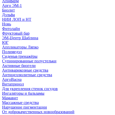
Апифарм
Арго ЭМ-1
Биолит
Дэльфа
НИИ ЛОП и НТ
Новь
Фитолайн
Фруктовый бар
ЭМ-Центр Шаблина
ЮГ
Аппликаторы Ляпко
Полимедэл
Сиденья-тренажёры
Супинированные полустельки
Активные биогели
Антиварикозные средства
Антицеллюлитные средства
АргоВасна
Витапринол
Для укрепления стенок сосудов
Ингаляторы и бальзамы
Мамавит
Массажные средства
Нарушение пигментации
От доброкачественных новообразований