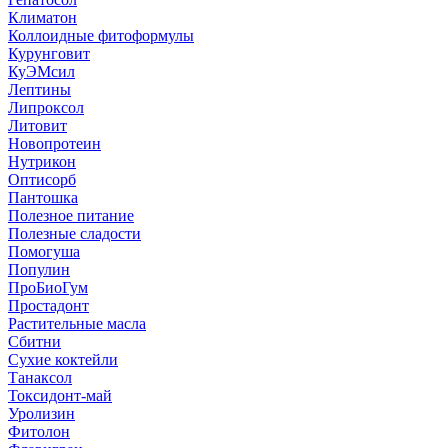
Климатон
Коллоидные фитоформулы
Курунговит
КуЭМсил
Лептины
Липроксол
Литовит
Новопротеин
Нутрикон
Оптисорб
Пантошка
Полезное питание
Полезные сладости
Помогуша
Популин
ПроБиоГум
Простадонт
Растительные масла
Сбитни
Сухие коктейли
Танаксол
Токсидонт-май
Уролизин
Фитолон