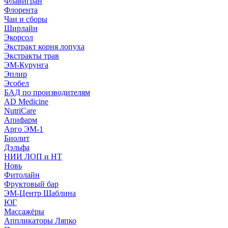
Флавигран
Флорента
Чаи и сборы
Ширлайн
Экорсол
Экстракт корня лопуха
Экстракты трав
ЭМ-Курунга
Эплир
Эсобел
БАД по производителям
AD Medicine
NutriCare
Апифарм
Арго ЭМ-1
Биолит
Дэльфа
НИИ ЛОП и НТ
Новь
Фитолайн
Фруктовый бар
ЭМ-Центр Шаблина
ЮГ
Массажёры
Аппликаторы Ляпко