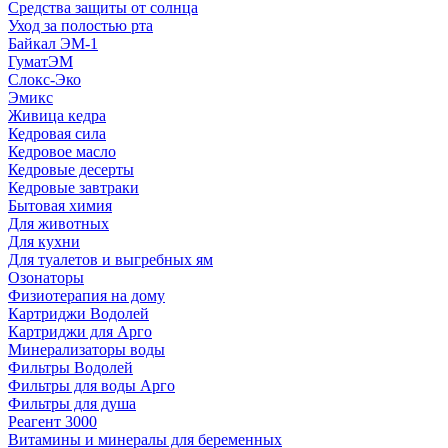
Средства защиты от солнца
Уход за полостью рта
Байкал ЭМ-1
ГуматЭМ
Слокс-Эко
Эмикс
Живица кедра
Кедровая сила
Кедровое масло
Кедровые десерты
Кедровые завтраки
Бытовая химия
Для животных
Для кухни
Для туалетов и выгребных ям
Озонаторы
Физиотерапия на дому
Картриджи Водолей
Картриджи для Арго
Минерализаторы воды
Фильтры Водолей
Фильтры для воды Арго
Фильтры для душа
Реагент 3000
Витамины и минералы для беременных