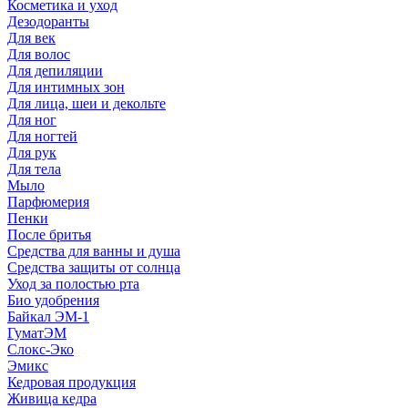
Косметика и уход
Дезодоранты
Для век
Для волос
Для депиляции
Для интимных зон
Для лица, шеи и декольте
Для ног
Для ногтей
Для рук
Для тела
Мыло
Парфюмерия
Пенки
После бритья
Средства для ванны и душа
Средства защиты от солнца
Уход за полостью рта
Био удобрения
Байкал ЭМ-1
ГуматЭМ
Слокс-Эко
Эмикс
Кедровая продукция
Живица кедра