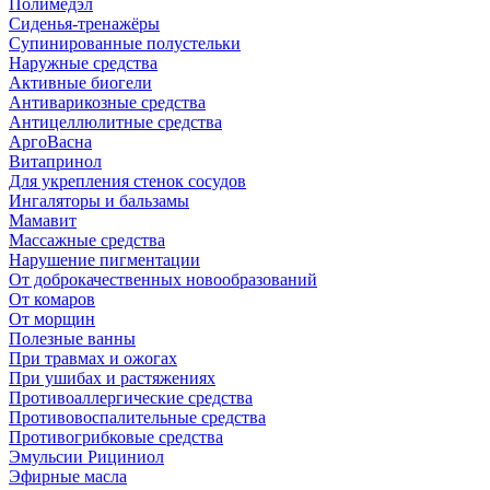
Полимедэл
Сиденья-тренажёры
Супинированные полустельки
Наружные средства
Активные биогели
Антиварикозные средства
Антицеллюлитные средства
АргоВасна
Витапринол
Для укрепления стенок сосудов
Ингаляторы и бальзамы
Мамавит
Массажные средства
Нарушение пигментации
От доброкачественных новообразований
От комаров
От морщин
Полезные ванны
При травмах и ожогах
При ушибах и растяжениях
Противоаллергические средства
Противовоспалительные средства
Противогрибковые средства
Эмульсии Рициниол
Эфирные масла