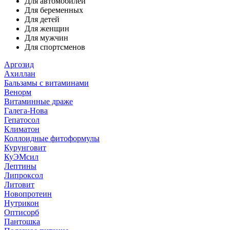
Для автомобилей
Для беременных
Для детей
Для женщин
Для мужчин
Для спортсменов
Аргозид
Ахиллан
Бальзамы с витаминами
Венорм
Витаминные драже
Галега-Нова
Гепатосол
Климатон
Коллоидные фитоформулы
Курунговит
КуЭМсил
Лептины
Липроксол
Литовит
Новопротеин
Нутрикон
Оптисорб
Пантошка