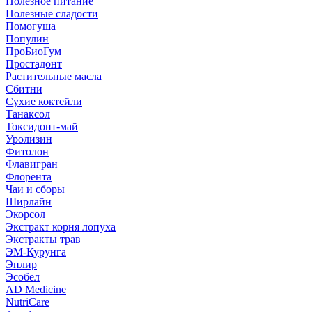
Полезное питание
Полезные сладости
Помогуша
Популин
ПроБиоГум
Простадонт
Растительные масла
Сбитни
Сухие коктейли
Танаксол
Токсидонт-май
Уролизин
Фитолон
Флавигран
Флорента
Чаи и сборы
Ширлайн
Экорсол
Экстракт корня лопуха
Экстракты трав
ЭМ-Курунга
Эплир
Эсобел
AD Medicine
NutriCare