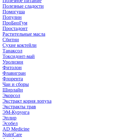
Полезное питание
Полезные сладости
Помогуша
Популин
ПроБиоГум
Простадонт
Растительные масла
Сбитни
Сухие коктейли
Танаксол
Токсидонт-май
Уролизин
Фитолон
Флавигран
Флорента
Чаи и сборы
Ширлайн
Экорсол
Экстракт корня лопуха
Экстракты трав
ЭМ-Курунга
Эплир
Эсобел
AD Medicine
NutriCare