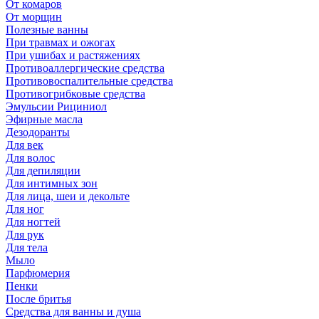
От комаров
От морщин
Полезные ванны
При травмах и ожогах
При ушибах и растяжениях
Противоаллергические средства
Противовоспалительные средства
Противогрибковые средства
Эмульсии Рициниол
Эфирные масла
Дезодоранты
Для век
Для волос
Для депиляции
Для интимных зон
Для лица, шеи и декольте
Для ног
Для ногтей
Для рук
Для тела
Мыло
Парфюмерия
Пенки
После бритья
Средства для ванны и душа