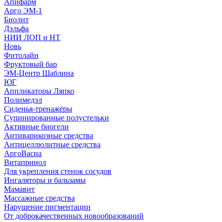
Апифарм
Арго ЭМ-1
Биолит
Дэльфа
НИИ ЛОП и НТ
Новь
Фитолайн
Фруктовый бар
ЭМ-Центр Шаблина
ЮГ
Аппликаторы Ляпко
Полимедэл
Сиденья-тренажёры
Супинированные полустельки
Активные биогели
Антиварикозные средства
Антицеллюлитные средства
АргоВасна
Витапринол
Для укрепления стенок сосудов
Ингаляторы и бальзамы
Мамавит
Массажные средства
Нарушение пигментации
От доброкачественных новообразований