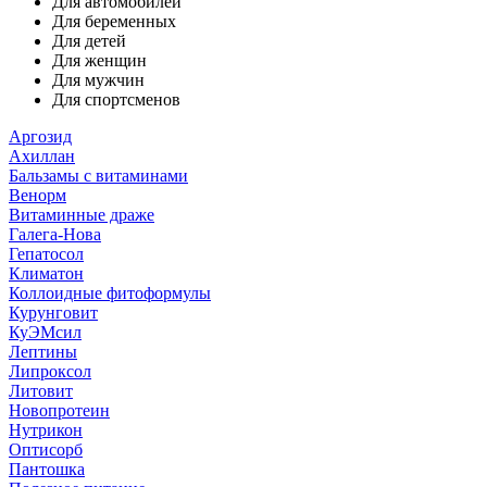
Для автомобилей
Для беременных
Для детей
Для женщин
Для мужчин
Для спортсменов
Аргозид
Ахиллан
Бальзамы с витаминами
Венорм
Витаминные драже
Галега-Нова
Гепатосол
Климатон
Коллоидные фитоформулы
Курунговит
КуЭМсил
Лептины
Липроксол
Литовит
Новопротеин
Нутрикон
Оптисорб
Пантошка