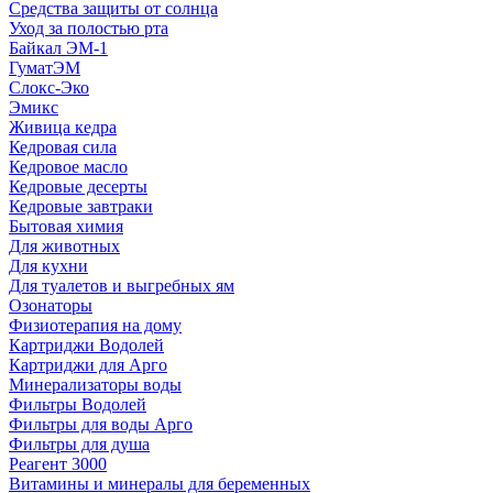
Средства защиты от солнца
Уход за полостью рта
Байкал ЭМ-1
ГуматЭМ
Слокс-Эко
Эмикс
Живица кедра
Кедровая сила
Кедровое масло
Кедровые десерты
Кедровые завтраки
Бытовая химия
Для животных
Для кухни
Для туалетов и выгребных ям
Озонаторы
Физиотерапия на дому
Картриджи Водолей
Картриджи для Арго
Минерализаторы воды
Фильтры Водолей
Фильтры для воды Арго
Фильтры для душа
Реагент 3000
Витамины и минералы для беременных