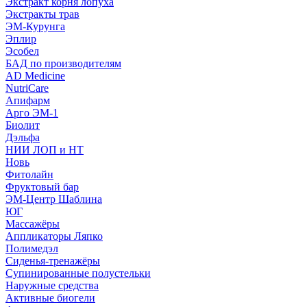
Экстракт корня лопуха
Экстракты трав
ЭМ-Курунга
Эплир
Эсобел
БАД по производителям
AD Medicine
NutriCare
Апифарм
Арго ЭМ-1
Биолит
Дэльфа
НИИ ЛОП и НТ
Новь
Фитолайн
Фруктовый бар
ЭМ-Центр Шаблина
ЮГ
Массажёры
Аппликаторы Ляпко
Полимедэл
Сиденья-тренажёры
Супинированные полустельки
Наружные средства
Активные биогели