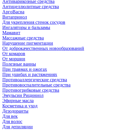
Антиварикозные средства
Антицеллюлитные средства
АргоВасна
Витапринол
Для укрепления стенок сосудов
Ингаляторы и бальзамы
Мамавит
Массажные средства
Нарушение пигментации
От доброкачественных новообразований
От комаров
От морщин
Полезные ванны
При травмах и ожогах
При ушибах и растяжениях
Противоаллергические средства
Противовоспалительные средства
Противогрибковые средства
Эмульсии Рициниол
Эфирные масла
Косметика и уход
Дезодоранты
Для век
Для волос
Для депиляции