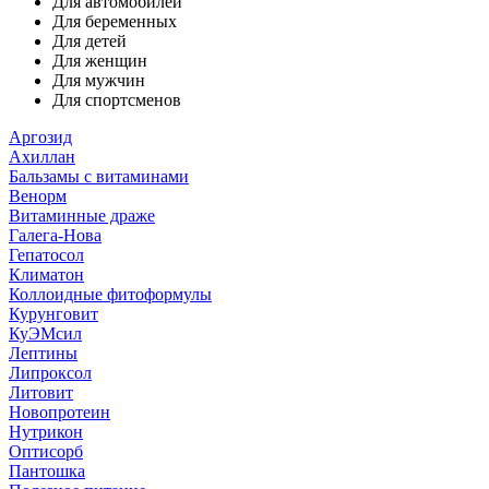
Для автомобилей
Для беременных
Для детей
Для женщин
Для мужчин
Для спортсменов
Аргозид
Ахиллан
Бальзамы с витаминами
Венорм
Витаминные драже
Галега-Нова
Гепатосол
Климатон
Коллоидные фитоформулы
Курунговит
КуЭМсил
Лептины
Липроксол
Литовит
Новопротеин
Нутрикон
Оптисорб
Пантошка