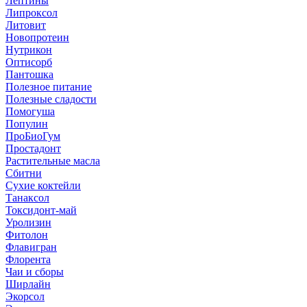
Лептины
Липроксол
Литовит
Новопротеин
Нутрикон
Оптисорб
Пантошка
Полезное питание
Полезные сладости
Помогуша
Популин
ПроБиоГум
Простадонт
Растительные масла
Сбитни
Сухие коктейли
Танаксол
Токсидонт-май
Уролизин
Фитолон
Флавигран
Флорента
Чаи и сборы
Ширлайн
Экорсол