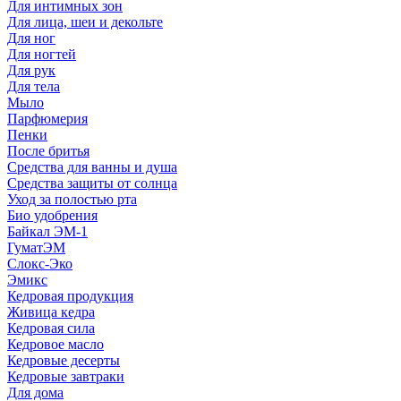
Для интимных зон
Для лица, шеи и декольте
Для ног
Для ногтей
Для рук
Для тела
Мыло
Парфюмерия
Пенки
После бритья
Средства для ванны и душа
Средства защиты от солнца
Уход за полостью рта
Био удобрения
Байкал ЭМ-1
ГуматЭМ
Слокс-Эко
Эмикс
Кедровая продукция
Живица кедра
Кедровая сила
Кедровое масло
Кедровые десерты
Кедровые завтраки
Для дома