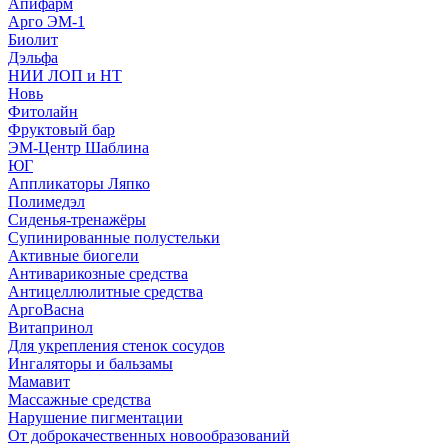
Апифарм
Арго ЭМ-1
Биолит
Дэльфа
НИИ ЛОП и НТ
Новь
Фитолайн
Фруктовый бар
ЭМ-Центр Шаблина
ЮГ
Аппликаторы Ляпко
Полимедэл
Сиденья-тренажёры
Супинированные полустельки
Активные биогели
Антиварикозные средства
Антицеллюлитные средства
АргоВасна
Витапринол
Для укрепления стенок сосудов
Ингаляторы и бальзамы
Мамавит
Массажные средства
Нарушение пигментации
От доброкачественных новообразований