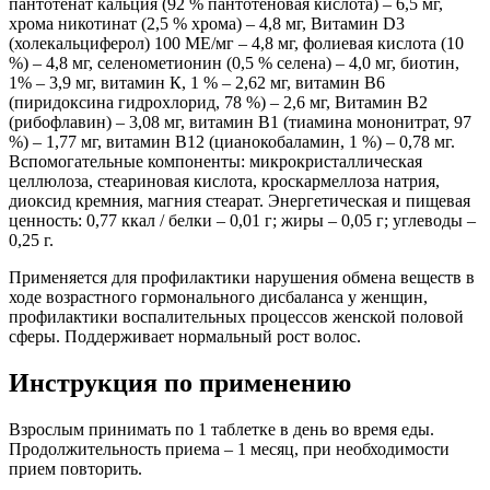
пантотенат кальция (92 % пантотеновая кислота) – 6,5 мг,
хрома никотинат (2,5 % хрома) – 4,8 мг, Витамин D3
(холекальциферол) 100 ME/мг – 4,8 мг, фолиевая кислота (10
%) – 4,8 мг, селенометионин (0,5 % селена) – 4,0 мг, биотин,
1% – 3,9 мг, витамин К, 1 % – 2,62 мг, витамин В6
(пиридоксина гидрохлорид, 78 %) – 2,6 мг, Витамин B2
(рибофлавин) – 3,08 мг, витамин В1 (тиамина мононитрат, 97
%) – 1,77 мг, витамин В12 (цианокобаламин, 1 %) – 0,78 мг.
Вспомогательные компоненты: микрокристаллическая
целлюлоза, стеариновая кислота, кроскармеллоза натрия,
диоксид кремния, магния стеарат. Энергетическая и пищевая
ценность: 0,77 ккал / белки – 0,01 г; жиры – 0,05 г; углеводы –
0,25 г.
Применяется для профилактики нарушения обмена веществ в
ходе возрастного гормонального дисбаланса у женщин,
профилактики воспалительных процессов женской половой
сферы. Поддерживает нормальный рост волос.
Инструкция по применению
Взрослым принимать по 1 таблетке в день во время еды.
Продолжительность приема – 1 месяц, при необходимости
прием повторить.