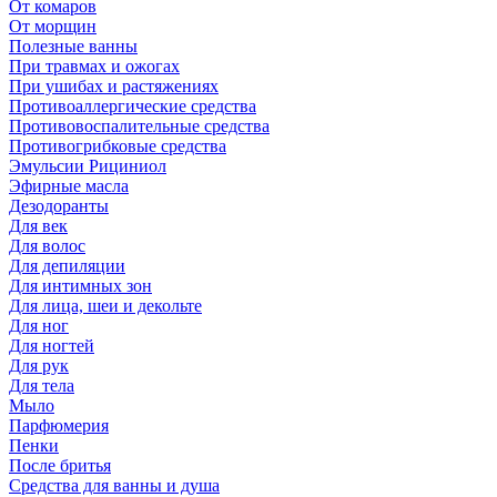
От комаров
От морщин
Полезные ванны
При травмах и ожогах
При ушибах и растяжениях
Противоаллергические средства
Противовоспалительные средства
Противогрибковые средства
Эмульсии Рициниол
Эфирные масла
Дезодоранты
Для век
Для волос
Для депиляции
Для интимных зон
Для лица, шеи и декольте
Для ног
Для ногтей
Для рук
Для тела
Мыло
Парфюмерия
Пенки
После бритья
Средства для ванны и душа