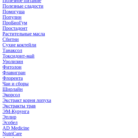
Полезное питание
Полезные сладости
Помогуша
Популин
ПроБиоГум
Простадонт
Растительные масла
Сбитни
Сухие коктейли
Танаксол
Токсидонт-май
Уролизин
Фитолон
Флавигран
Флорента
Чаи и сборы
Ширлайн
Экорсол
Экстракт корня лопуха
Экстракты трав
ЭМ-Курунга
Эплир
Эсобел
AD Medicine
NutriCare