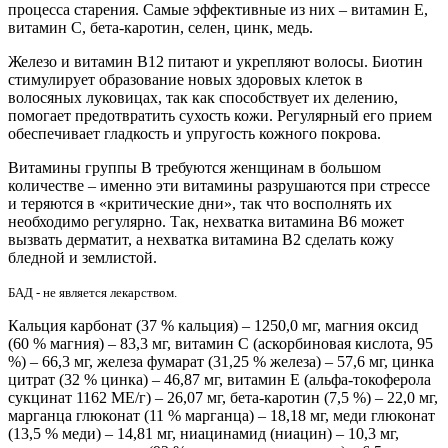
процесса старения. Самые эффективные из них – витамин E,
витамин C, бета-каротин, селен, цинк, медь.
Железо и витамин B12 питают и укрепляют волосы. Биотин
стимулирует образование новых здоровых клеток в
волосяных луковицах, так как способствует их делению,
помогает предотвратить сухость кожи. Регулярный его прием
обеспечивает гладкость и упругость кожного покрова.
Витамины группы B требуются женщинам в большом
количестве – именно эти витамины разрушаются при стрессе
и теряются в «критические дни», так что восполнять их
необходимо регулярно. Так, нехватка витамина В6 может
вызвать дерматит, а нехватка витамина В2 сделать кожу
бледной и землистой.
БАД - не является лекарством.
Кальция карбонат (37 % кальция) – 1250,0 мг, магния оксид
(60 % магния) – 83,3 мг, витамин С (аскорбиновая кислота, 95
%) – 66,3 мг, железа фумарат (31,25 % железа) – 57,6 мг, цинка
цитрат (32 % цинка) – 46,87 мг, витамин Е (альфа-токоферола
сукцинат 1162 МЕ/г) – 26,07 мг, бета-каротин (7,5 %) – 22,0 мг,
марганца глюконат (11 % марганца) – 18,18 мг, меди глюконат
(13,5 % меди) – 14,81 мг, ниацинамид (ниацин) – 10,3 мг,