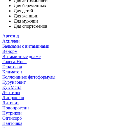
Для автомобилей
Для беременных
Для детей
Для женщин
Для мужчин
Для спортсменов
Аргозид
Ахиллан
Бальзамы с витаминами
Венорм
Витаминные драже
Галега-Нова
Гепатосол
Климатон
Коллоидные фитоформулы
Курунговит
КуЭМсил
Лептины
Липроксол
Литовит
Новопротеин
Нутрикон
Оптисорб
Пантошка