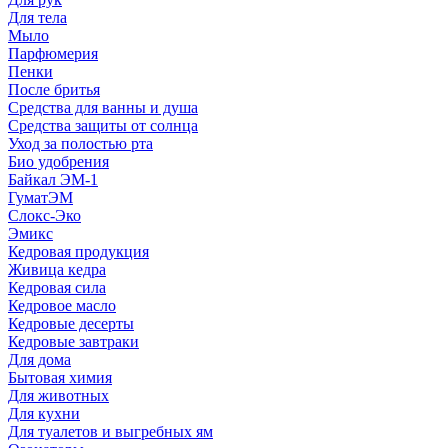
Для тела
Мыло
Парфюмерия
Пенки
После бритья
Средства для ванны и душа
Средства защиты от солнца
Уход за полостью рта
Био удобрения
Байкал ЭМ-1
ГуматЭМ
Слокс-Эко
Эмикс
Кедровая продукция
Живица кедра
Кедровая сила
Кедровое масло
Кедровые десерты
Кедровые завтраки
Для дома
Бытовая химия
Для животных
Для кухни
Для туалетов и выгребных ям