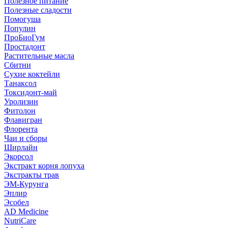
Полезное питание
Полезные сладости
Помогуша
Популин
ПроБиоГум
Простадонт
Растительные масла
Сбитни
Сухие коктейли
Танаксол
Токсидонт-май
Уролизин
Фитолон
Флавигран
Флорента
Чаи и сборы
Ширлайн
Экорсол
Экстракт корня лопуха
Экстракты трав
ЭМ-Курунга
Эплир
Эсобел
AD Medicine
NutriCare