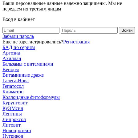
Ваши персональные данные надежно защищены. Мы не
передаем их третьим лицам
Вход в кабинет
Забыли пароль
Еще не зарегистрировались?
Регистрация
БАД по сериям
Аргозид
Ахиллан
Бальзамы с витаминами
Венорм
Витаминные драже
Галега-Нова
Гепатосол
Климатон
Коллоидные фитоформулы
Курунговит
КуЭМсил
Лептины
Липроксол
Литовит
Новопротеин
Нутрикон