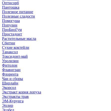
Оптисорб
Пантошка
Полезное питание
Полезные сладости
Помогуша
Популин
ПроБиоГум
Простадонт
Растительные масла
Сбитни
Сухие коктейли
Танаксол
Токсидонт-май
Уролизин
Фитолон
Флавигран
Флорента
Чаи и сборы
Ширлайн
Экорсол
Экстракт корня лопуха
Экстракты трав
ЭМ-Курунга
Эплир
Эсобел