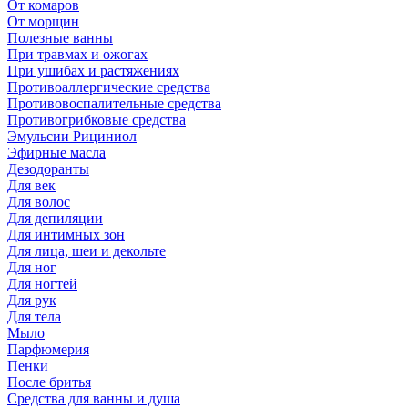
От комаров
От морщин
Полезные ванны
При травмах и ожогах
При ушибах и растяжениях
Противоаллергические средства
Противовоспалительные средства
Противогрибковые средства
Эмульсии Рициниол
Эфирные масла
Дезодоранты
Для век
Для волос
Для депиляции
Для интимных зон
Для лица, шеи и декольте
Для ног
Для ногтей
Для рук
Для тела
Мыло
Парфюмерия
Пенки
После бритья
Средства для ванны и душа