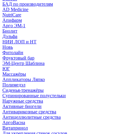
БАД по производителям
AD Medicine
NutriCare
Апифарм
Арго ЭМ-1
Биолит
Дэльфа
НИИ ЛОП и НТ
Новь
Фитолайн
Фруктовый бар
ЭМ-Центр Шаблина
ЮГ
Массажёры
Аппликаторы Ляпко
Полимедэл
Сиденья-тренажёры
Супинированные полустельки
Наружные средства
Активные биогели
Антиварикозные средства
Антицеллюлитные средства
АргоВасна
Витапринол
Для укрепления стенок сосудов