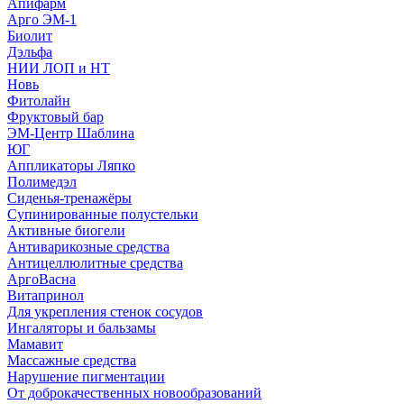
Апифарм
Арго ЭМ-1
Биолит
Дэльфа
НИИ ЛОП и НТ
Новь
Фитолайн
Фруктовый бар
ЭМ-Центр Шаблина
ЮГ
Аппликаторы Ляпко
Полимедэл
Сиденья-тренажёры
Супинированные полустельки
Активные биогели
Антиварикозные средства
Антицеллюлитные средства
АргоВасна
Витапринол
Для укрепления стенок сосудов
Ингаляторы и бальзамы
Мамавит
Массажные средства
Нарушение пигментации
От доброкачественных новообразований