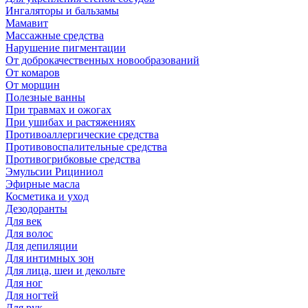
Ингаляторы и бальзамы
Мамавит
Массажные средства
Нарушение пигментации
От доброкачественных новообразований
От комаров
От морщин
Полезные ванны
При травмах и ожогах
При ушибах и растяжениях
Противоаллергические средства
Противовоспалительные средства
Противогрибковые средства
Эмульсии Рициниол
Эфирные масла
Косметика и уход
Дезодоранты
Для век
Для волос
Для депиляции
Для интимных зон
Для лица, шеи и декольте
Для ног
Для ногтей
Для рук