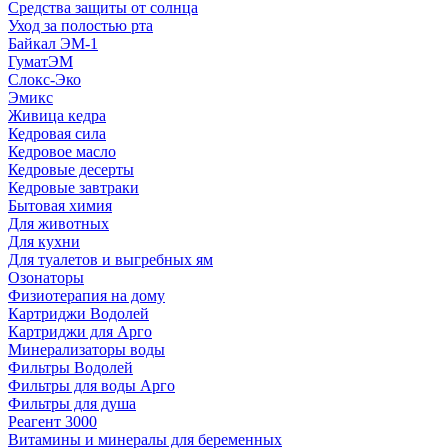
Средства защиты от солнца
Уход за полостью рта
Байкал ЭМ-1
ГуматЭМ
Слокс-Эко
Эмикс
Живица кедра
Кедровая сила
Кедровое масло
Кедровые десерты
Кедровые завтраки
Бытовая химия
Для животных
Для кухни
Для туалетов и выгребных ям
Озонаторы
Физиотерапия на дому
Картриджи Водолей
Картриджи для Арго
Минерализаторы воды
Фильтры Водолей
Фильтры для воды Арго
Фильтры для душа
Реагент 3000
Витамины и минералы для беременных