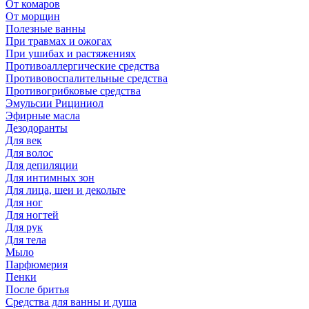
От комаров
От морщин
Полезные ванны
При травмах и ожогах
При ушибах и растяжениях
Противоаллергические средства
Противовоспалительные средства
Противогрибковые средства
Эмульсии Рициниол
Эфирные масла
Дезодоранты
Для век
Для волос
Для депиляции
Для интимных зон
Для лица, шеи и декольте
Для ног
Для ногтей
Для рук
Для тела
Мыло
Парфюмерия
Пенки
После бритья
Средства для ванны и душа