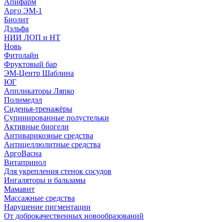
Апифарм
Арго ЭМ-1
Биолит
Дэльфа
НИИ ЛОП и НТ
Новь
Фитолайн
Фруктовый бар
ЭМ-Центр Шаблина
ЮГ
Аппликаторы Ляпко
Полимедэл
Сиденья-тренажёры
Супинированные полустельки
Активные биогели
Антиварикозные средства
Антицеллюлитные средства
АргоВасна
Витапринол
Для укрепления стенок сосудов
Ингаляторы и бальзамы
Мамавит
Массажные средства
Нарушение пигментации
От доброкачественных новообразований