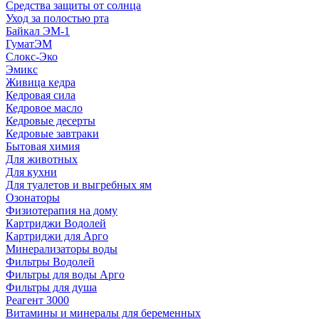
Средства защиты от солнца
Уход за полостью рта
Байкал ЭМ-1
ГуматЭМ
Слокс-Эко
Эмикс
Живица кедра
Кедровая сила
Кедровое масло
Кедровые десерты
Кедровые завтраки
Бытовая химия
Для животных
Для кухни
Для туалетов и выгребных ям
Озонаторы
Физиотерапия на дому
Картриджи Водолей
Картриджи для Арго
Минерализаторы воды
Фильтры Водолей
Фильтры для воды Арго
Фильтры для душа
Реагент 3000
Витамины и минералы для беременных