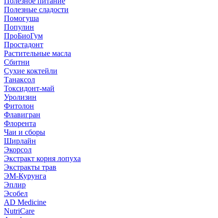
Полезное питание
Полезные сладости
Помогуша
Популин
ПроБиоГум
Простадонт
Растительные масла
Сбитни
Сухие коктейли
Танаксол
Токсидонт-май
Уролизин
Фитолон
Флавигран
Флорента
Чаи и сборы
Ширлайн
Экорсол
Экстракт корня лопуха
Экстракты трав
ЭМ-Курунга
Эплир
Эсобел
AD Medicine
NutriCare