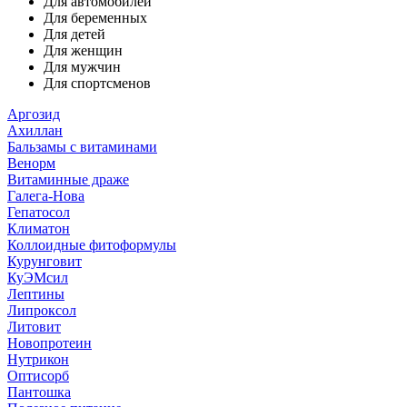
Для автомобилей
Для беременных
Для детей
Для женщин
Для мужчин
Для спортсменов
Аргозид
Ахиллан
Бальзамы с витаминами
Венорм
Витаминные драже
Галега-Нова
Гепатосол
Климатон
Коллоидные фитоформулы
Курунговит
КуЭМсил
Лептины
Липроксол
Литовит
Новопротеин
Нутрикон
Оптисорб
Пантошка