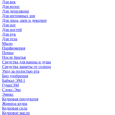
Для век
Для волос
Для депиляции
Для интимных зон
Для лица, шеи и декольте
Для ног
Для ногтей
Для рук
Для тела
Мыло
Парфюмерия
Пенки
После бритья
Средства для ванны и душа
Средства защиты от солнца
Уход за полостью рта
Био удобрения
Байкал ЭМ-1
ГуматЭМ
Слокс-Эко
Эмикс
Кедровая продукция
Живица кедра
Кедровая сила
Кедровое масло