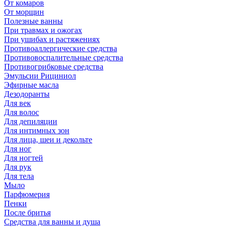
От комаров
От морщин
Полезные ванны
При травмах и ожогах
При ушибах и растяжениях
Противоаллергические средства
Противовоспалительные средства
Противогрибковые средства
Эмульсии Рициниол
Эфирные масла
Дезодоранты
Для век
Для волос
Для депиляции
Для интимных зон
Для лица, шеи и декольте
Для ног
Для ногтей
Для рук
Для тела
Мыло
Парфюмерия
Пенки
После бритья
Средства для ванны и душа