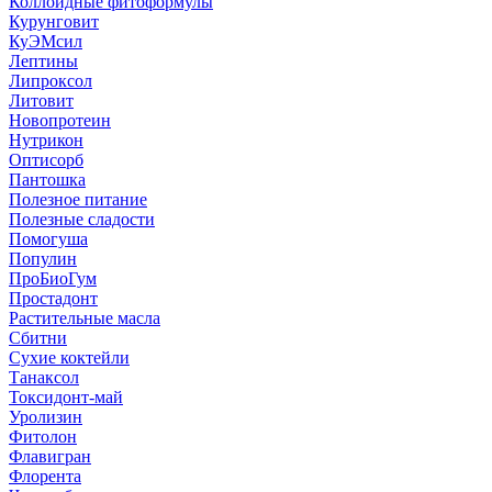
Коллоидные фитоформулы
Курунговит
КуЭМсил
Лептины
Липроксол
Литовит
Новопротеин
Нутрикон
Оптисорб
Пантошка
Полезное питание
Полезные сладости
Помогуша
Популин
ПроБиоГум
Простадонт
Растительные масла
Сбитни
Сухие коктейли
Танаксол
Токсидонт-май
Уролизин
Фитолон
Флавигран
Флорента