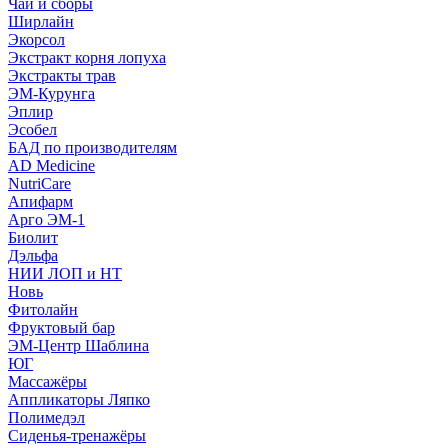
Чаи и сборы
Ширлайн
Экорсол
Экстракт корня лопуха
Экстракты трав
ЭМ-Курунга
Эплир
Эсобел
БАД по производителям
AD Medicine
NutriCare
Апифарм
Арго ЭМ-1
Биолит
Дэльфа
НИИ ЛОП и НТ
Новь
Фитолайн
Фруктовый бар
ЭМ-Центр Шаблина
ЮГ
Массажёры
Аппликаторы Ляпко
Полимедэл
Сиденья-тренажёры