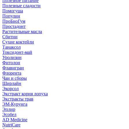
Полезное питание
Полезные сладости
Помогуша
Популин
ПроБиоГум
Простадонт
Растительные масла
Сбитни
Сухие коктейли
Танаксол
Токсидонт-май
Уролизин
Фитолон
Флавигран
Флорента
Чаи и сборы
Ширлайн
Экорсол
Экстракт корня лопуха
Экстракты трав
ЭМ-Курунга
Эплир
Эсобел
AD Medicine
NutriCare