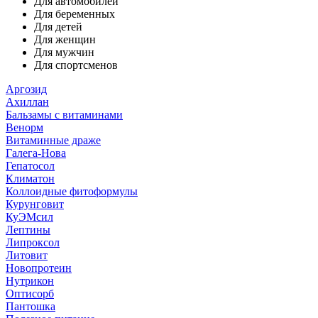
Для автомобилей
Для беременных
Для детей
Для женщин
Для мужчин
Для спортсменов
Аргозид
Ахиллан
Бальзамы с витаминами
Венорм
Витаминные драже
Галега-Нова
Гепатосол
Климатон
Коллоидные фитоформулы
Курунговит
КуЭМсил
Лептины
Липроксол
Литовит
Новопротеин
Нутрикон
Оптисорб
Пантошка