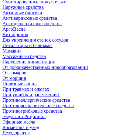
Супинированные полустельки
Наружные средства
Активные биогели
Антиварикозные средства
Антицеллюлитные средства
АргоВасна
Витапринол
Для укрепления стенок сосудов
Ингаляторы и бальзамы
Мамавит
Массажные средства
Нарушение пигментации
От доброкачественных новообразований
От комаров
От морщин
Полезные ванны
При травмах и ожогах
При ушибах и растяжениях
Противоаллергические средства
Противовоспалительные средства
Противогрибковые средства
Эмульсии Рициниол
Эфирные масла
Косметика и уход
Дезодоранты