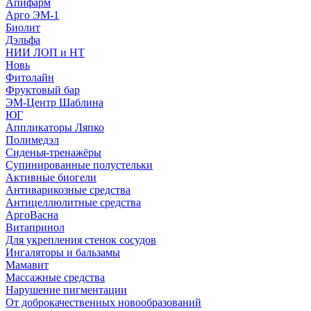
Апифарм
Арго ЭМ-1
Биолит
Дэльфа
НИИ ЛОП и НТ
Новь
Фитолайн
Фруктовый бар
ЭМ-Центр Шаблина
ЮГ
Аппликаторы Ляпко
Полимедэл
Сиденья-тренажёры
Супинированные полустельки
Активные биогели
Антиварикозные средства
Антицеллюлитные средства
АргоВасна
Витапринол
Для укрепления стенок сосудов
Ингаляторы и бальзамы
Мамавит
Массажные средства
Нарушение пигментации
От доброкачественных новообразований