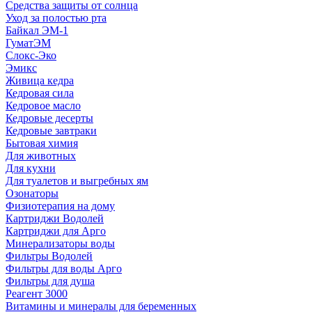
Средства защиты от солнца
Уход за полостью рта
Байкал ЭМ-1
ГуматЭМ
Слокс-Эко
Эмикс
Живица кедра
Кедровая сила
Кедровое масло
Кедровые десерты
Кедровые завтраки
Бытовая химия
Для животных
Для кухни
Для туалетов и выгребных ям
Озонаторы
Физиотерапия на дому
Картриджи Водолей
Картриджи для Арго
Минерализаторы воды
Фильтры Водолей
Фильтры для воды Арго
Фильтры для душа
Реагент 3000
Витамины и минералы для беременных