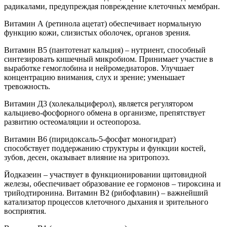
радикалами, предупреждая повреждение клеточных мембран.
Витамин А (ретинола ацетат) обеспечивает нормальную
функцию кожи, слизистых оболочек, органов зрения.
Витамин В5 (пантотенат кальция) – нутриент, способный
синтезировать кишечный микробиом. Принимает участие в
выработке гемоглобина и нейромедиаторов. Улучшает
концентрацию внимания, слух и зрение; уменьшает
тревожность.
Витамин Д3 (холекальциферол), является регулятором
кальциево-фосфорного обмена в организме, препятствует
развитию остеомаляции и остеопороза.
Витамин В6 (пиридоксаль-5-фосфат моногидрат)
способствует поддержанию структуры и функции костей,
зубов, десен, оказывает влияние на эритропоэз.
Йодказеин – участвует в функционировании щитовидной
железы, обеспечивает образование ее гормонов – тироксина и
трийодтиронина. Витамин В2 (рибофлавин) – важнейший
катализатор процессов клеточного дыхания и зрительного
восприятия.