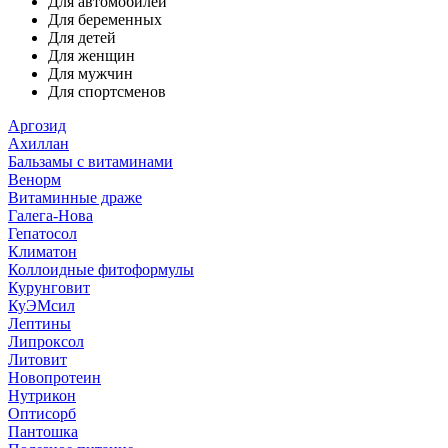
Для автомобилей
Для беременных
Для детей
Для женщин
Для мужчин
Для спортсменов
Аргозид
Ахиллан
Бальзамы с витаминами
Венорм
Витаминные драже
Галега-Нова
Гепатосол
Климатон
Коллоидные фитоформулы
Курунговит
КуЭМсил
Лептины
Липроксол
Литовит
Новопротеин
Нутрикон
Оптисорб
Пантошка