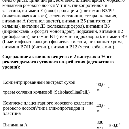
белого риса), цинк цитрат, комплекс плацентарного морского
коллагена розового лосося V типа, гликопротеидов и
эластина, витамин Е (токоферол ацетат), витамин В3/РР
(никотиновая кислота), селенометионин, стеарат кальция,
витамина А (ретинол ацетат), витамин В5 (пантотенат
кальция), витамин Д3 (холекальциферол), витамин В6
(пиридоксаль-5-фосфат моногидрат), йодказеин, витамин В2
(рибофлавин), витамин В1 (тиамин гидрохлорид), витамин В9
(L-метилфолат кальция) фолиевая кислота, пиколинат хрома,
витамин В7/Н (биотин), витамин В12 (метилкобаламин).
Содержание активных веществ в 2 капсулах и % от
рекомендуемого суточного потребления (адекватного
уровня):
Концентрированный экстракт сухой
90,0
-
мг
травы солянки холмовой (SalsolacollinaPall.)
Комплекс плацентарного морского коллагена
40,0
розового лососяVтипа,гликопротеидов и
-
мг
эластина
800
2
Витамина А
100,0
мкг