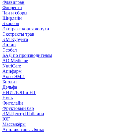
Флавигран
Флорента
Чаи и сборы
Ширлайн
Экорсол
Экстракт корня лопуха
Экстракты трав
ЭМ-Курунга
Эплир
Эсобел
БАД по производителям
AD Medicine
NutriCare
Апифарм
Арго ЭМ-1
Биолит
Дэльфа
НИИ ЛОП и НТ
Новь
Фитолайн
Фруктовый бар
ЭМ-Центр Шаблина
ЮГ
Массажёры
Аппликаторы Ляпко