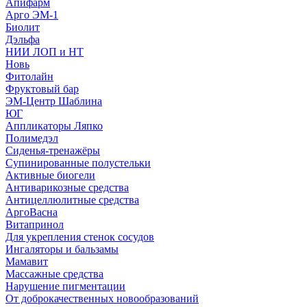
Апифарм
Арго ЭМ-1
Биолит
Дэльфа
НИИ ЛОП и НТ
Новь
Фитолайн
Фруктовый бар
ЭМ-Центр Шаблина
ЮГ
Аппликаторы Ляпко
Полимедэл
Сиденья-тренажёры
Супинированные полустельки
Активные биогели
Антиварикозные средства
Антицеллюлитные средства
АргоВасна
Витапринол
Для укрепления стенок сосудов
Ингаляторы и бальзамы
Мамавит
Массажные средства
Нарушение пигментации
От доброкачественных новообразований