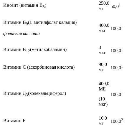
250,0
Инозит (витамин В
)
1
50,0
8
мг
Витамин В
(L-метилфолат кальция)
9
400,0
1
100,0
мкг
фолиевая кислота
3
Витамин В
(метилкобаламин)
1
100,0
12
мкг
90,0
1
Витамин С (аскорбиновая кислота)
100,0
мг
400,0
МЕ
Витамин Д
(холекальциферол)
1
100,0
3
(10
мкг)
10,0
2
Витамин Е
100,0
мг