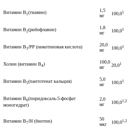
1,5
Витамин В
(тиамин)
1
100,0
1
мг
1,8
Витамин В
(рибофлавин)
1
100,0
2
мг
20,0
Витамин В
/РР (никотиновая кислота)
1
100,0
3
мг
100,0
Холин (витамин В
)
1
20,0
4
мг
5,0
Витамин В
(пантотенат кальция)
1
100,0
5
мг
Витамин В
(пиридоксаль-5-фосфат
2,0
6
1,2
100,0
мг
моногидрат)
50
Витамин В
/Н (биотин)
1,2
100,0
7
мкг