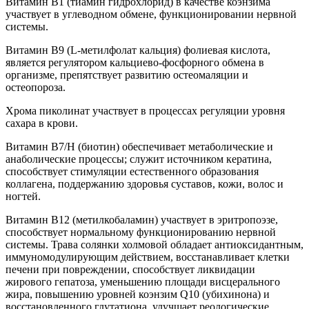
Витамин В1 (тиамин гидрохлорид) в качестве коэнзима
участвует в углеводном обмене, функционировании нервной
системы.
Витамин В9 (L-метилфолат кальция) фолиевая кислота,
является регулятором кальциево-фосфорного обмена в
организме, препятствует развитию остеомаляции и
остеопороза.
Хрома пиколинат участвует в процессах регуляции уровня
сахара в крови.
Витамин В7/Н (биотин) обеспечивает метаболические и
анаболические процессы; служит источником кератина,
способствует стимуляции естественного образования
коллагена, поддержанию здоровья суставов, кожи, волос и
ногтей.
Витамин В12 (метилкобаламин) участвует в эритропоэзе,
способствует нормальному функционированию нервной
системы. Трава солянки холмовой обладает антиоксидантным,
иммуномодулирующим действием, восстанавливает клетки
печени при повреждении, способствует ликвидации
жирового гепатоза, уменьшению площади висцерального
жира, повышению уровней коэнзим Q10 (убихинона) и
восстановленного глутатиона, улучшает реологические