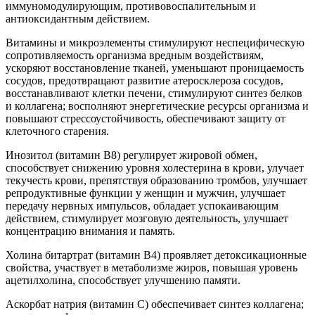
иммуномодулирующим, противовоспалительным и
антиоксидантным действием.
Витамины и микроэлементы стимулируют неспецифическую
сопротивляемость организма вредным воздействиям,
ускоряют восстановление тканей, уменьшают проницаемость
сосудов, предотвращают развитие атеросклероза сосудов,
восстанавливают клетки печени, стимулируют синтез белков
и коллагена; восполняют энергетические ресурсы организма и
повышают стрессоустойчивость, обеспечивают защиту от
клеточного старения.
Инозитол (витамин В8) регулирует жировой обмен,
способствует снижению уровня холестерина в крови, улучает
текучесть крови, препятствуя образованию тромбов, улучшает
репродуктивные функции у женщин и мужчин, улучшает
передачу нервных импульсов, обладает успокаивающим
действием, стимулирует мозговую деятельность, улучшает
концентрацию внимания и память.
Холина битартрат (витамин В4) проявляет детоксикационные
свойства, участвует в метаболизме жиров, повышая уровень
ацетилхолина, способствует улучшению памяти.
Аскорбат натрия (витамин С) обеспечивает синтез коллагена;