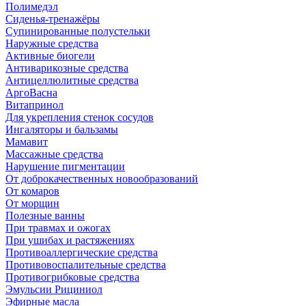
Полимедэл
Сиденья-тренажёры
Супинированные полустельки
Наружные средства
Активные биогели
Антиварикозные средства
Антицеллюлитные средства
АргоВасна
Витапринол
Для укрепления стенок сосудов
Ингаляторы и бальзамы
Мамавит
Массажные средства
Нарушение пигментации
От доброкачественных новообразований
От комаров
От морщин
Полезные ванны
При травмах и ожогах
При ушибах и растяжениях
Противоаллергические средства
Противовоспалительные средства
Противогрибковые средства
Эмульсии Рициниол
Эфирные масла