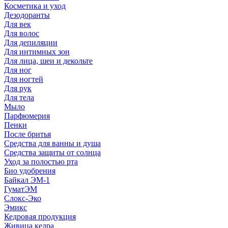
Косметика и уход
Дезодоранты
Для век
Для волос
Для депиляции
Для интимных зон
Для лица, шеи и декольте
Для ног
Для ногтей
Для рук
Для тела
Мыло
Парфюмерия
Пенки
После бритья
Средства для ванны и душа
Средства защиты от солнца
Уход за полостью рта
Био удобрения
Байкал ЭМ-1
ГуматЭМ
Слокс-Эко
Эмикс
Кедровая продукция
Живица кедра