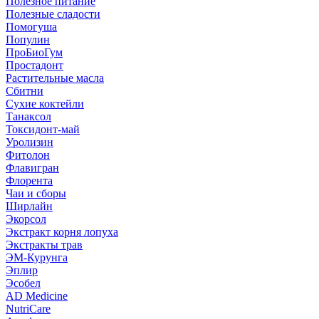
Полезное питание
Полезные сладости
Помогуша
Популин
ПроБиоГум
Простадонт
Растительные масла
Сбитни
Сухие коктейли
Танаксол
Токсидонт-май
Уролизин
Фитолон
Флавигран
Флорента
Чаи и сборы
Ширлайн
Экорсол
Экстракт корня лопуха
Экстракты трав
ЭМ-Курунга
Эплир
Эсобел
AD Medicine
NutriCare