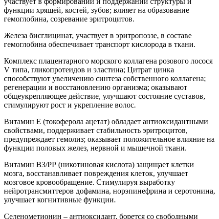
участвует в формировании и поддержании структуры и
функции хрящей, костей, зубов; влияет на образование
гемоглобина, созревание эритроцитов.
Железа бисглицинат, участвует в эритропоэзе, в составе
гемоглобина обеспечивает транспорт кислорода в ткани.
Комплекс плацентарного морского коллагена розового лосося
V типа, гликопротеидов и эластина; Цитрат цинка
способствуют увеличению синтеза собственного коллагена;
регенерации и восстановлению организма; оказывают
общеукрепляющее действие, улучшают состояние суставов,
стимулируют рост и укрепление волос.
Витамин Е (токоферола ацетат) обладает антиоксидантными
свойствами, поддерживает стабильность эритроцитов,
предупреждает гемолиз; оказывает положительное влияние на
функции половых желез, нервной и мышечной ткани.
Витамин В3/РР (никотиновая кислота) защищает клетки
мозга, восстанавливает повреждения клеток, улучшает
мозговое кровообращение. Стимулируя выработку
нейротрансмиттеров дофамина, норэпинефрина и серотонина,
улучшает когнитивные функции.
Селенометионин – антиоксидант, борется со свободными