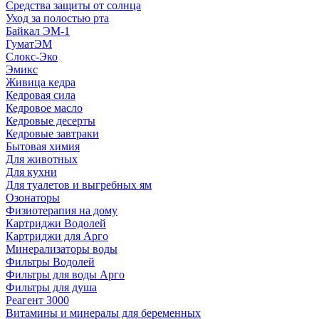
Средства защиты от солнца
Уход за полостью рта
Байкал ЭМ-1
ГуматЭМ
Слокс-Эко
Эмикс
Живица кедра
Кедровая сила
Кедровое масло
Кедровые десерты
Кедровые завтраки
Бытовая химия
Для животных
Для кухни
Для туалетов и выгребных ям
Озонаторы
Физиотерапия на дому
Картриджи Водолей
Картриджи для Арго
Минерализаторы воды
Фильтры Водолей
Фильтры для воды Арго
Фильтры для душа
Реагент 3000
Витамины и минералы для беременных