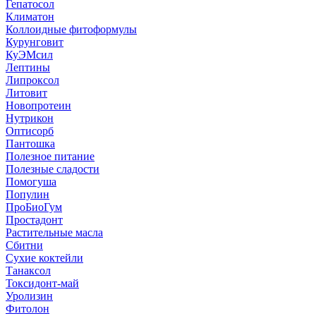
Гепатосол
Климатон
Коллоидные фитоформулы
Курунговит
КуЭМсил
Лептины
Липроксол
Литовит
Новопротеин
Нутрикон
Оптисорб
Пантошка
Полезное питание
Полезные сладости
Помогуша
Популин
ПроБиоГум
Простадонт
Растительные масла
Сбитни
Сухие коктейли
Танаксол
Токсидонт-май
Уролизин
Фитолон