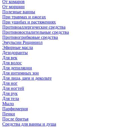
От комаров
От морщин
Полезные ванны
При травмах и ожогах
При ушибах и растяжениях
Противоаллергические средства
Противовоспалительные средства
Противогрибковые средства
Эмульсии Рициниол
Эфирные масла
Дезодоранты
Для век
Для волос
Для депиляции
Для интимных зон
Для лица, шеи и декольте
Для ног
Для ногтей
Для рук
Для тела
Мыло
Парфюмерия
Пенки
После бритья
Средства для ванны и душа