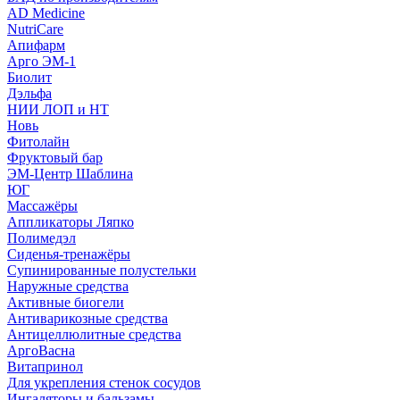
AD Medicine
NutriCare
Апифарм
Арго ЭМ-1
Биолит
Дэльфа
НИИ ЛОП и НТ
Новь
Фитолайн
Фруктовый бар
ЭМ-Центр Шаблина
ЮГ
Массажёры
Аппликаторы Ляпко
Полимедэл
Сиденья-тренажёры
Супинированные полустельки
Наружные средства
Активные биогели
Антиварикозные средства
Антицеллюлитные средства
АргоВасна
Витапринол
Для укрепления стенок сосудов
Ингаляторы и бальзамы