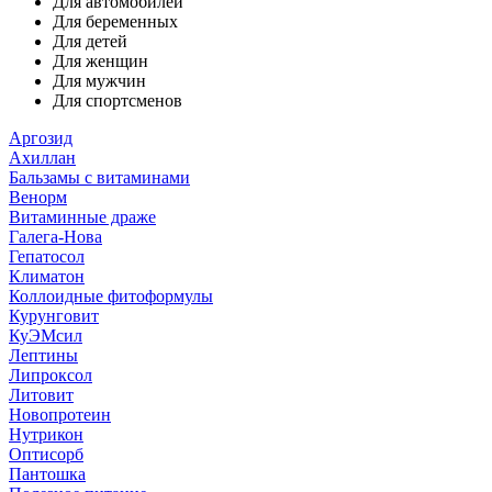
Для автомобилей
Для беременных
Для детей
Для женщин
Для мужчин
Для спортсменов
Аргозид
Ахиллан
Бальзамы с витаминами
Венорм
Витаминные драже
Галега-Нова
Гепатосол
Климатон
Коллоидные фитоформулы
Курунговит
КуЭМсил
Лептины
Липроксол
Литовит
Новопротеин
Нутрикон
Оптисорб
Пантошка