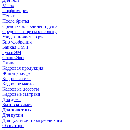
Для тела
Мыло
Парфюмерия
Пенки
После бритья
Средства для ванны и душа
Средства защиты от солнца
Уход за полостью рта
Био удобрения
Байкал ЭМ-1
ГуматЭМ
Слокс-Эко
Эмикс
Кедровая продукция
Живица кедра
Кедровая сила
Кедровое масло
Кедровые десерты
Кедровые завтраки
Для дома
Бытовая химия
Для животных
Для кухни
Для туалетов и выгребных ям
Озонаторы