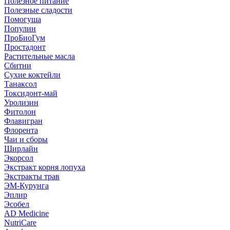
Полезное питание
Полезные сладости
Помогуша
Популин
ПроБиоГум
Простадонт
Растительные масла
Сбитни
Сухие коктейли
Танаксол
Токсидонт-май
Уролизин
Фитолон
Флавигран
Флорента
Чаи и сборы
Ширлайн
Экорсол
Экстракт корня лопуха
Экстракты трав
ЭМ-Курунга
Эплир
Эсобел
AD Medicine
NutriCare