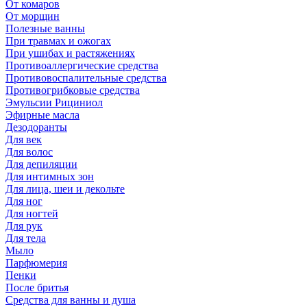
От комаров
От морщин
Полезные ванны
При травмах и ожогах
При ушибах и растяжениях
Противоаллергические средства
Противовоспалительные средства
Противогрибковые средства
Эмульсии Рициниол
Эфирные масла
Дезодоранты
Для век
Для волос
Для депиляции
Для интимных зон
Для лица, шеи и декольте
Для ног
Для ногтей
Для рук
Для тела
Мыло
Парфюмерия
Пенки
После бритья
Средства для ванны и душа