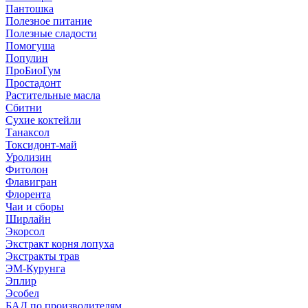
Пантошка
Полезное питание
Полезные сладости
Помогуша
Популин
ПроБиоГум
Простадонт
Растительные масла
Сбитни
Сухие коктейли
Танаксол
Токсидонт-май
Уролизин
Фитолон
Флавигран
Флорента
Чаи и сборы
Ширлайн
Экорсол
Экстракт корня лопуха
Экстракты трав
ЭМ-Курунга
Эплир
Эсобел
БАД по производителям