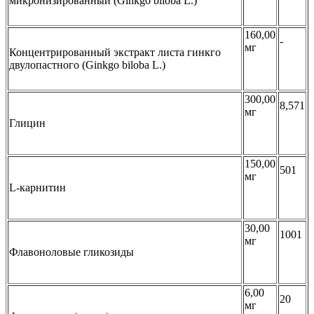
микронизированный (Ginkgo biloba L.)
160,00
-
мг
Концентрированный экстракт листа гинкго
двулопастного (Ginkgo biloba L.)
300,00
8,571
мг
Глицин
150,00
501
мг
L-карнитин
30,00
1001
мг
Флавоноловые гликозиды
6,00
20
мг