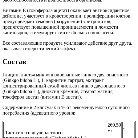
Витамин Е (токоферола ацетат) оказывает антиоксидантное
действие, участвует в кроветворении, пролиферации клеток,
предупреждает гемолиз (разрушение) эритроцитов,
препятствует повышенной проницаемости и ломкости
капилляров, стимулирует синтез белков и коллагена.
Все составляющие продукта усиливают действие друг друга,
оказывая синергетический эффект.
Состав
Глицин, листья микронизированные гинкго двулопастного
(Ginkgo biloba L.), L-карнитин тартрат, экстракт
концентрированный сухой листьев гинкго двулопастного
(Ginkgo biloba L.), диоксид кремния, стеарат магния,
токоферол ацетат (витамин Е ацетат).
Содержание в 2 капсулах и % от рекомендуемого суточного
потребления (адекватного уровня:
269,50
-
мг
Лист гинкго двулопастного