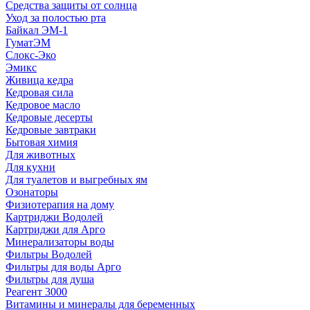
Средства защиты от солнца
Уход за полостью рта
Байкал ЭМ-1
ГуматЭМ
Слокс-Эко
Эмикс
Живица кедра
Кедровая сила
Кедровое масло
Кедровые десерты
Кедровые завтраки
Бытовая химия
Для животных
Для кухни
Для туалетов и выгребных ям
Озонаторы
Физиотерапия на дому
Картриджи Водолей
Картриджи для Арго
Минерализаторы воды
Фильтры Водолей
Фильтры для воды Арго
Фильтры для душа
Реагент 3000
Витамины и минералы для беременных