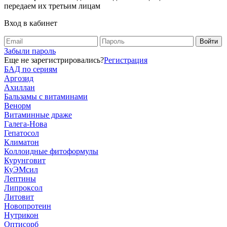
передаем их третьим лицам
Вход в кабинет
Забыли пароль
Еще не зарегистрировались?
Регистрация
БАД по сериям
Аргозид
Ахиллан
Бальзамы с витаминами
Венорм
Витаминные драже
Галега-Нова
Гепатосол
Климатон
Коллоидные фитоформулы
Курунговит
КуЭМсил
Лептины
Липроксол
Литовит
Новопротеин
Нутрикон
Оптисорб