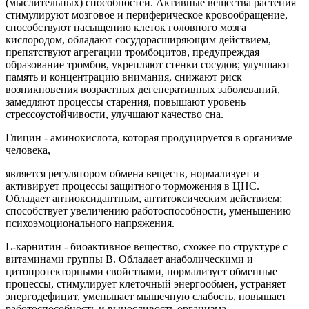
(мыслительных) способностей. Активные вещества растения
стимулируют мозговое и периферическое кровообращение,
способствуют насыщению клеток головного мозга
кислородом, обладают сосудорасширяющим действием,
препятствуют агрегации тромбоцитов, предупреждая
образование тромбов, укрепляют стенки сосудов; улучшают
память и концентрацию внимания, снижают риск
возникновения возрастных дегенеративных заболеваний,
замедляют процессы старения, повышают уровень
стрессоустойчивости, улучшают качество сна.
Глицин - аминокислота, которая продуцируется в организме
человека,
является регулятором обмена веществ, нормализует и
активирует процессы защитного торможения в ЦНС.
Обладает антиоксидантным, антитоксическим действием;
способствует увеличению работоспособности, уменьшению
психоэмоционального напряжения.
L-карнитин - биоактивное вещество, схожее по структуре с
витаминами группы В. Обладает анаболическими и
цитопротекторными свойствами, нормализует обменные
процессы, стимулирует клеточный энергообмен, устраняет
энергодефицит, уменьшает мышечную слабость, повышает
работоспособность и выносливость организма.