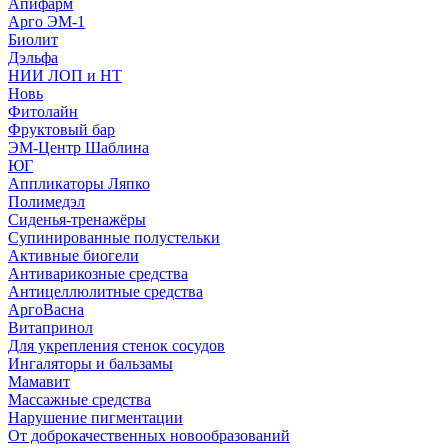
Апифарм
Арго ЭМ-1
Биолит
Дэльфа
НИИ ЛОП и НТ
Новь
Фитолайн
Фруктовый бар
ЭМ-Центр Шаблина
ЮГ
Аппликаторы Ляпко
Полимедэл
Сиденья-тренажёры
Супинированные полустельки
Активные биогели
Антиварикозные средства
Антицеллюлитные средства
АргоВасна
Витапринол
Для укрепления стенок сосудов
Ингаляторы и бальзамы
Мамавит
Массажные средства
Нарушение пигментации
От доброкачественных новообразований