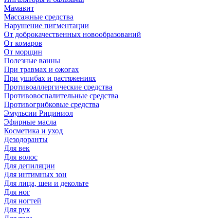
Мамавит
Массажные средства
Нарушение пигментации
От доброкачественных новообразований
От комаров
От морщин
Полезные ванны
При травмах и ожогах
При ушибах и растяжениях
Противоаллергические средства
Противовоспалительные средства
Противогрибковые средства
Эмульсии Рициниол
Эфирные масла
Косметика и уход
Дезодоранты
Для век
Для волос
Для депиляции
Для интимных зон
Для лица, шеи и декольте
Для ног
Для ногтей
Для рук