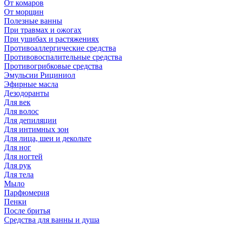
От комаров
От морщин
Полезные ванны
При травмах и ожогах
При ушибах и растяжениях
Противоаллергические средства
Противовоспалительные средства
Противогрибковые средства
Эмульсии Рициниол
Эфирные масла
Дезодоранты
Для век
Для волос
Для депиляции
Для интимных зон
Для лица, шеи и декольте
Для ног
Для ногтей
Для рук
Для тела
Мыло
Парфюмерия
Пенки
После бритья
Средства для ванны и душа