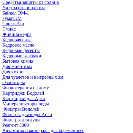
Средства защиты от солнца
Уход за полостью рта
Байкал ЭМ-1
ГуматЭМ
Слокс-Эко
Эмикс
Живица кедра
Кедровая сила
Кедровое масло
Кедровые десерты
Кедровые завтраки
Бытовая химия
Для животных
Для кухни
Для туалетов и выгребных ям
Озонаторы
Физиотерапия на дому
Картриджи Водолей
Картриджи для Арго
Минерализаторы воды
Фильтры Водолей
Фильтры для воды Арго
Фильтры для душа
Реагент 3000
Витамины и минералы для беременных