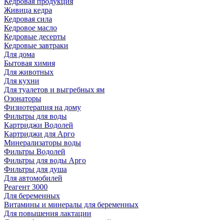
Кедровая продукция
Живица кедра
Кедровая сила
Кедровое масло
Кедровые десерты
Кедровые завтраки
Для дома
Бытовая химия
Для животных
Для кухни
Для туалетов и выгребных ям
Озонаторы
Физиотерапия на дому
Фильтры для воды
Картриджи Водолей
Картриджи для Арго
Минерализаторы воды
Фильтры Водолей
Фильтры для воды Арго
Фильтры для душа
Для автомобилей
Реагент 3000
Для беременных
Витамины и минералы для беременных
Для повышения лактации