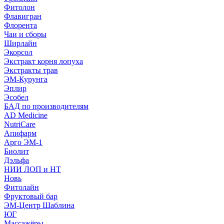
Фитолон
Флавигран
Флорента
Чаи и сборы
Ширлайн
Экорсол
Экстракт корня лопуха
Экстракты трав
ЭМ-Курунга
Эплир
Эсобел
БАД по производителям
AD Medicine
NutriCare
Апифарм
Арго ЭМ-1
Биолит
Дэльфа
НИИ ЛОП и НТ
Новь
Фитолайн
Фруктовый бар
ЭМ-Центр Шаблина
ЮГ
Массажёры