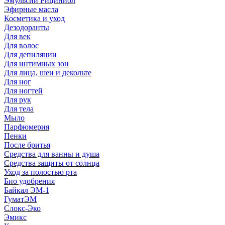
Эмульсии Рициниол
Эфирные масла
Косметика и уход
Дезодоранты
Для век
Для волос
Для депиляции
Для интимных зон
Для лица, шеи и декольте
Для ног
Для ногтей
Для рук
Для тела
Мыло
Парфюмерия
Пенки
После бритья
Средства для ванны и душа
Средства защиты от солнца
Уход за полостью рта
Био удобрения
Байкал ЭМ-1
ГуматЭМ
Слокс-Эко
Эмикс