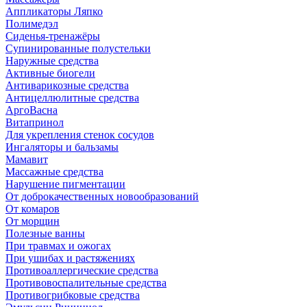
Аппликаторы Ляпко
Полимедэл
Сиденья-тренажёры
Супинированные полустельки
Наружные средства
Активные биогели
Антиварикозные средства
Антицеллюлитные средства
АргоВасна
Витапринол
Для укрепления стенок сосудов
Ингаляторы и бальзамы
Мамавит
Массажные средства
Нарушение пигментации
От доброкачественных новообразований
От комаров
От морщин
Полезные ванны
При травмах и ожогах
При ушибах и растяжениях
Противоаллергические средства
Противовоспалительные средства
Противогрибковые средства