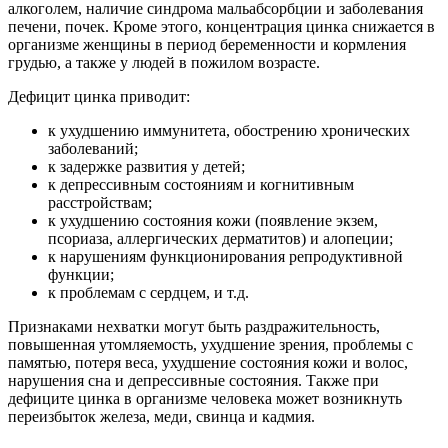
алкоголем, наличие синдрома мальабсорбции и заболевания
печени, почек. Кроме этого, концентрация цинка снижается в
организме женщины в период беременности и кормления
грудью, а также у людей в пожилом возрасте.
Дефицит цинка приводит:
к ухудшению иммунитета, обострению хронических
заболеваний;
к задержке развития у детей;
к депрессивным состояниям и когнитивным
расстройствам;
к ухудшению состояния кожи (появление экзем,
псориаза, аллергических дерматитов) и алопеции;
к нарушениям функционирования репродуктивной
функции;
к проблемам с сердцем, и т.д.
Признаками нехватки могут быть раздражительность,
повышенная утомляемость, ухудшение зрения, проблемы с
памятью, потеря веса, ухудшение состояния кожи и волос,
нарушения сна и депрессивные состояния. Также при
дефиците цинка в организме человека может возникнуть
переизбыток железа, меди, свинца и кадмия.