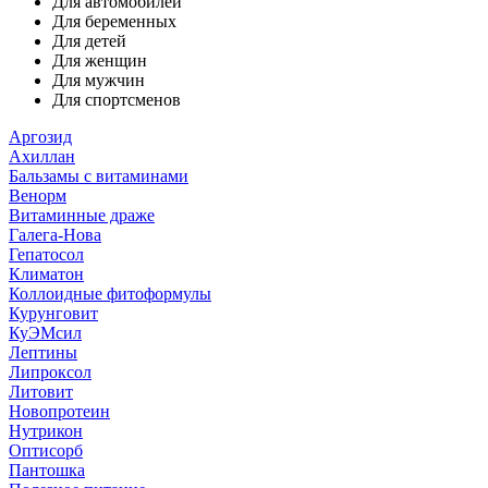
Для автомобилей
Для беременных
Для детей
Для женщин
Для мужчин
Для спортсменов
Аргозид
Ахиллан
Бальзамы с витаминами
Венорм
Витаминные драже
Галега-Нова
Гепатосол
Климатон
Коллоидные фитоформулы
Курунговит
КуЭМсил
Лептины
Липроксол
Литовит
Новопротеин
Нутрикон
Оптисорб
Пантошка