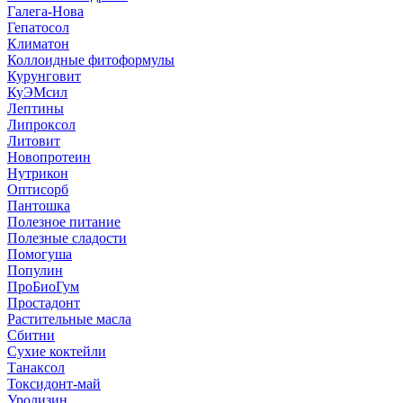
Галега-Нова
Гепатосол
Климатон
Коллоидные фитоформулы
Курунговит
КуЭМсил
Лептины
Липроксол
Литовит
Новопротеин
Нутрикон
Оптисорб
Пантошка
Полезное питание
Полезные сладости
Помогуша
Популин
ПроБиоГум
Простадонт
Растительные масла
Сбитни
Сухие коктейли
Танаксол
Токсидонт-май
Уролизин