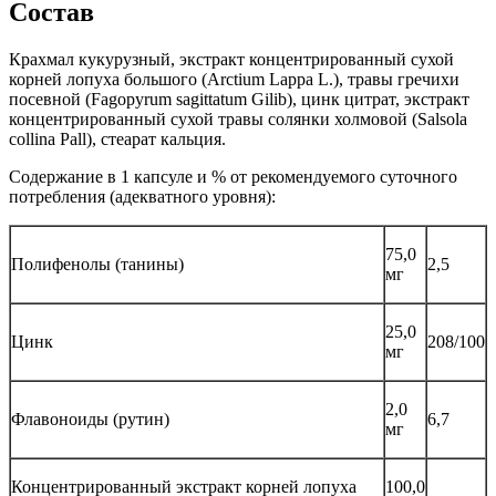
Состав
Крахмал кукурузный, экстракт концентрированный сухой
корней лопуха большого (Arctium Lappa L.), травы гречихи
посевной (Fagopyrum sagittatum Gilib), цинк цитрат, экстракт
концентрированный сухой травы солянки холмовой (Salsola
collina Pall), стеарат кальция.
Содержание в 1 капсуле и % от рекомендуемого суточного
потребления (адекватного уровня):
75,0
Полифенолы (танины)
2,5
мг
25,0
Цинк
208/100
мг
2,0
Флавоноиды (рутин)
6,7
мг
Концентрированный экстракт корней лопуха
100,0