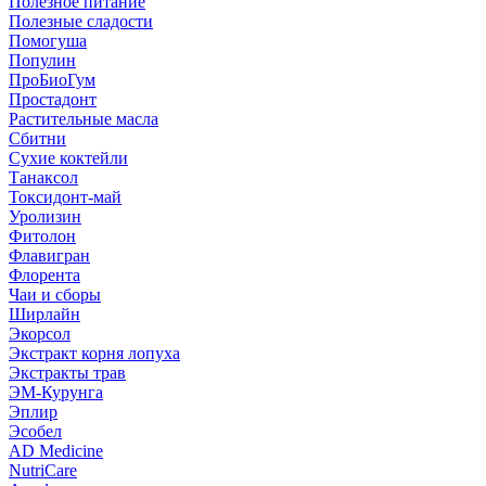
Полезное питание
Полезные сладости
Помогуша
Популин
ПроБиоГум
Простадонт
Растительные масла
Сбитни
Сухие коктейли
Танаксол
Токсидонт-май
Уролизин
Фитолон
Флавигран
Флорента
Чаи и сборы
Ширлайн
Экорсол
Экстракт корня лопуха
Экстракты трав
ЭМ-Курунга
Эплир
Эсобел
AD Medicine
NutriCare