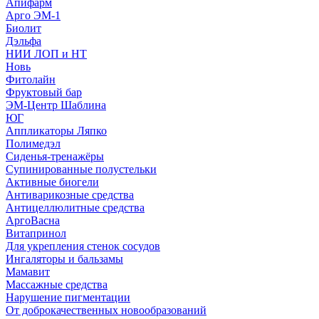
Апифарм
Арго ЭМ-1
Биолит
Дэльфа
НИИ ЛОП и НТ
Новь
Фитолайн
Фруктовый бар
ЭМ-Центр Шаблина
ЮГ
Аппликаторы Ляпко
Полимедэл
Сиденья-тренажёры
Супинированные полустельки
Активные биогели
Антиварикозные средства
Антицеллюлитные средства
АргоВасна
Витапринол
Для укрепления стенок сосудов
Ингаляторы и бальзамы
Мамавит
Массажные средства
Нарушение пигментации
От доброкачественных новообразований