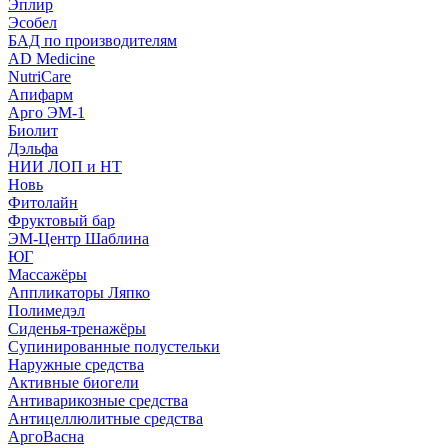
Эплир
Эсобел
БАД по производителям
AD Medicine
NutriCare
Апифарм
Арго ЭМ-1
Биолит
Дэльфа
НИИ ЛОП и НТ
Новь
Фитолайн
Фруктовый бар
ЭМ-Центр Шаблина
ЮГ
Массажёры
Аппликаторы Ляпко
Полимедэл
Сиденья-тренажёры
Супинированные полустельки
Наружные средства
Активные биогели
Антиварикозные средства
Антицеллюлитные средства
АргоВасна