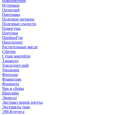
Новопротеин
Нутрикон
Оптисорб
Пантошка
Полезное питание
Полезные сладости
Помогуша
Популин
ПроБиоГум
Простадонт
Растительные масла
Сбитни
Сухие коктейли
Танаксол
Токсидонт-май
Уролизин
Фитолон
Флавигран
Флорента
Чаи и сборы
Ширлайн
Экорсол
Экстракт корня лопуха
Экстракты трав
ЭМ-Курунга