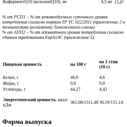
2
КоферментQ10 (коэнзимQ10), мг
4,5 мг
15,0
% от РСП1 – % от рекомендуемого суточного уровня
потребления согласно нормам ТР ТС 022/2011 (приложение 2 к
техническому регламенту Таможенного союза).
% от АУП2 – % от адекватного уровня потребления согласно
единым требованиям ЕврАзЭС (приложение 5).
на 1 стик
Пищевая ценность
на 100 г
(10 г)
Белки, г
46,0
4,6
Жиры, г
0,0
0,0
Углеводы, г
44,27
4,42
Энергетический ценность
, ккал/
361,08/1511,48
36,10/151,14
кДж
Форма выпуска