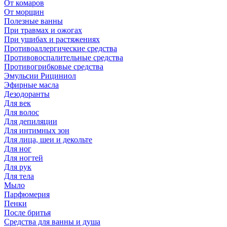
От комаров
От морщин
Полезные ванны
При травмах и ожогах
При ушибах и растяжениях
Противоаллергические средства
Противовоспалительные средства
Противогрибковые средства
Эмульсии Рициниол
Эфирные масла
Дезодоранты
Для век
Для волос
Для депиляции
Для интимных зон
Для лица, шеи и декольте
Для ног
Для ногтей
Для рук
Для тела
Мыло
Парфюмерия
Пенки
После бритья
Средства для ванны и душа