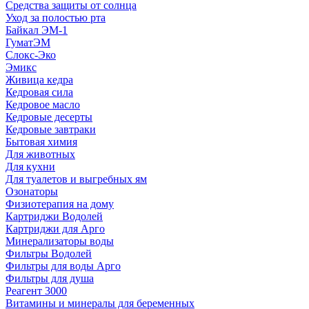
Средства защиты от солнца
Уход за полостью рта
Байкал ЭМ-1
ГуматЭМ
Слокс-Эко
Эмикс
Живица кедра
Кедровая сила
Кедровое масло
Кедровые десерты
Кедровые завтраки
Бытовая химия
Для животных
Для кухни
Для туалетов и выгребных ям
Озонаторы
Физиотерапия на дому
Картриджи Водолей
Картриджи для Арго
Минерализаторы воды
Фильтры Водолей
Фильтры для воды Арго
Фильтры для душа
Реагент 3000
Витамины и минералы для беременных