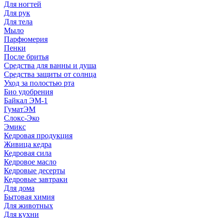
Для ногтей
Для рук
Для тела
Мыло
Парфюмерия
Пенки
После бритья
Средства для ванны и душа
Средства защиты от солнца
Уход за полостью рта
Био удобрения
Байкал ЭМ-1
ГуматЭМ
Слокс-Эко
Эмикс
Кедровая продукция
Живица кедра
Кедровая сила
Кедровое масло
Кедровые десерты
Кедровые завтраки
Для дома
Бытовая химия
Для животных
Для кухни