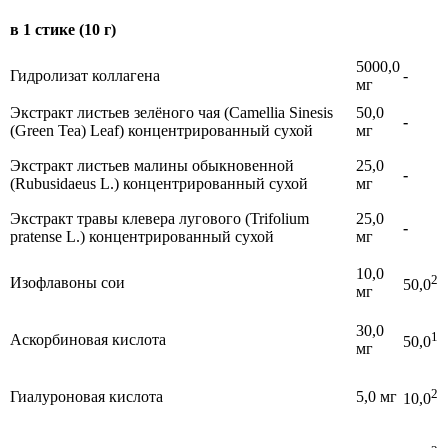
в 1 стике (10 г)
5000,0
Гидролизат коллагена
-
мг
Экстракт листьев зелёного чая (Camellia Sinesis
50,0
-
(Green Tea) Leaf) концентрированный сухой
мг
Экстракт листьев малины обыкновенной
25,0
-
(Rubusidaeus L.) концентрированный сухой
мг
Экстракт травы клевера лугового (Trifolium
25,0
-
pratense L.) концентрированный сухой
мг
10,0
2
Изофлавоны сои
50,0
мг
30,0
1
Аскорбиновая кислота
50,0
мг
2
Гиалуроновая кислота
5,0 мг
10,0