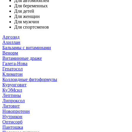
Для автомобилей
Для беременных
Для детей
Для женщин
Для мужчин
Для спортсменов
Аргозид
Ахиллан
Бальзамы с витаминами
Венорм
Витаминные драже
Галега-Нова
Гепатосол
Климатон
Коллоидные фитоформулы
Курунговит
КуЭМсил
Лептины
Липроксол
Литовит
Новопротеин
Нутрикон
Оптисорб
Пантошка