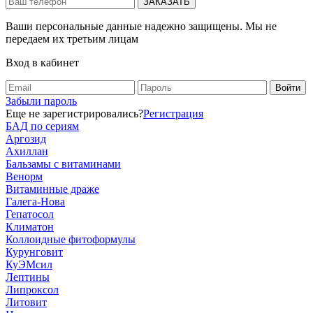
Ваши персональные данные надежно защищены. Мы не
передаем их третьим лицам
Вход в кабинет
Забыли пароль
Еще не зарегистрировались?
Регистрация
БАД по сериям
Аргозид
Ахиллан
Бальзамы с витаминами
Венорм
Витаминные драже
Галега-Нова
Гепатосол
Климатон
Коллоидные фитоформулы
Курунговит
КуЭМсил
Лептины
Липроксол
Литовит