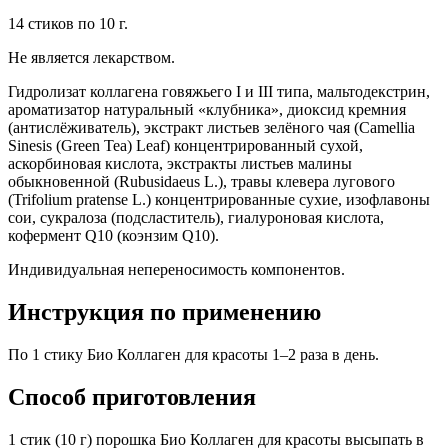
14 стиков по 10 г.
Не является лекарством.
Гидролизат коллагена говяжьего I и III типа, мальтодекстрин,
ароматизатор натуральный «клубника», диоксид кремния
(антислёживатель), экстракт листьев зелёного чая (Camellia
Sinesis (Green Tea) Leaf) концентрированный сухой,
аскорбиновая кислота, экстракты листьев малины
обыкновенной (Rubusidaeus L.), травы клевера лугового
(Trifolium pratense L.) концентрированные сухие, изофлавоны
сои, сукралоза (подсластитель), гиалуроновая кислота,
кофермент Q10 (коэнзим Q10).
Индивидуальная непереносимость компонентов.
Инструкция по применению
По 1 стику Био Коллаген для красоты 1–2 раза в день.
Способ приготовления
1 стик (10 г) порошка Био Коллаген для красоты высыпать в