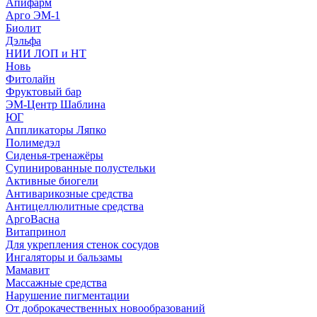
Апифарм
Арго ЭМ-1
Биолит
Дэльфа
НИИ ЛОП и НТ
Новь
Фитолайн
Фруктовый бар
ЭМ-Центр Шаблина
ЮГ
Аппликаторы Ляпко
Полимедэл
Сиденья-тренажёры
Супинированные полустельки
Активные биогели
Антиварикозные средства
Антицеллюлитные средства
АргоВасна
Витапринол
Для укрепления стенок сосудов
Ингаляторы и бальзамы
Мамавит
Массажные средства
Нарушение пигментации
От доброкачественных новообразований