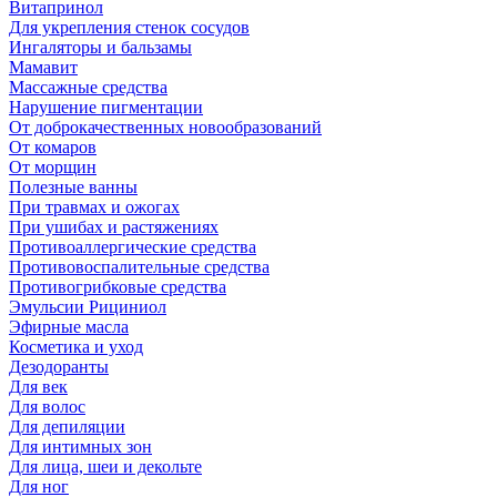
Витапринол
Для укрепления стенок сосудов
Ингаляторы и бальзамы
Мамавит
Массажные средства
Нарушение пигментации
От доброкачественных новообразований
От комаров
От морщин
Полезные ванны
При травмах и ожогах
При ушибах и растяжениях
Противоаллергические средства
Противовоспалительные средства
Противогрибковые средства
Эмульсии Рициниол
Эфирные масла
Косметика и уход
Дезодоранты
Для век
Для волос
Для депиляции
Для интимных зон
Для лица, шеи и декольте
Для ног