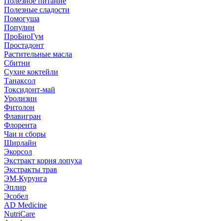
Полезное питание
Полезные сладости
Помогуша
Популин
ПроБиоГум
Простадонт
Растительные масла
Сбитни
Сухие коктейли
Танаксол
Токсидонт-май
Уролизин
Фитолон
Флавигран
Флорента
Чаи и сборы
Ширлайн
Экорсол
Экстракт корня лопуха
Экстракты трав
ЭМ-Курунга
Эплир
Эсобел
AD Medicine
NutriCare