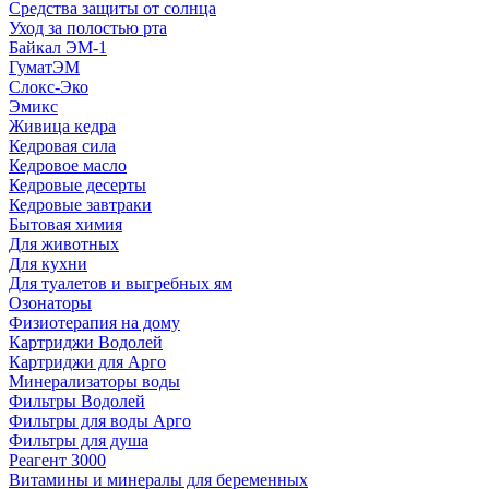
Средства защиты от солнца
Уход за полостью рта
Байкал ЭМ-1
ГуматЭМ
Слокс-Эко
Эмикс
Живица кедра
Кедровая сила
Кедровое масло
Кедровые десерты
Кедровые завтраки
Бытовая химия
Для животных
Для кухни
Для туалетов и выгребных ям
Озонаторы
Физиотерапия на дому
Картриджи Водолей
Картриджи для Арго
Минерализаторы воды
Фильтры Водолей
Фильтры для воды Арго
Фильтры для душа
Реагент 3000
Витамины и минералы для беременных