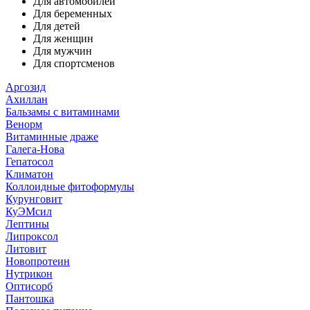
Для автомобилей
Для беременных
Для детей
Для женщин
Для мужчин
Для спортсменов
Аргозид
Ахиллан
Бальзамы с витаминами
Венорм
Витаминные драже
Галега-Нова
Гепатосол
Климатон
Коллоидные фитоформулы
Курунговит
КуЭМсил
Лептины
Липроксол
Литовит
Новопротеин
Нутрикон
Оптисорб
Пантошка