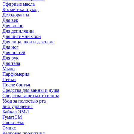
Эфирные масла
Косметика и уход
Дезодоранты
Для век
Для волос
Для депиляции
Для интимных зон
Для лица, шеи и декольте
Для ног
Для ногтей
Для рук
Для тела
Мыло
Парфюмерия
Пенки
После бритья
Средства для ванны и душа
Средства защиты от солнца
Уход за полостью рта
Био удобрения
Байкал ЭМ-1
ГуматЭМ
Слокс-Эко
Эмикс
Кедровая продукция