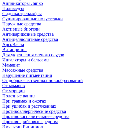
Аппликаторы Ляпко
Полимедэл
Сиденья-тренажёры
Супинированные полустельки
Наружные средства
Активные биогели
Антиварикозные средства
Антицеллюлитные средства
АргоВасна
Витапринол
Для укрепления стенок сосудов
Ингаляторы и бальзамы
Мамавит
Массажные средства
Нарушение пигментации
От доброкачественных новообразований
От комаров
От морщин
Полезные ванны
При травмах и ожогах
При ушибах и растяжениях
Противоаллергические средства
Противовоспалительные средства
Противогрибковые средства
Эмульсии Рициниол