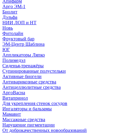
Апифарм
Арго ЭМ-1
Биолит
Дэльфа
НИИ ЛОП и НТ
Новь
Фитолайн
Фруктовый бар
ЭМ-Центр Шаблина
ЮГ
Аппликаторы Ляпко
Полимедэл
Сиденья-тренажёры
Супинированные полустельки
Активные биогели
Антиварикозные средства
Антицеллюлитные средства
АргоВасна
Витапринол
Для укрепления стенок сосудов
Ингаляторы и бальзамы
Мамавит
Массажные средства
Нарушение пигментации
От доброкачественных новообразований