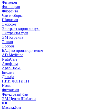
Фитолон
Флавигран
Флорента
Чаи и сборы
Ширлайн
Экорсол
Экстракт корня лопуха
Экстракты трав
ЭМ-Курунга
Эплир
Эсобел
БАД по производителям
AD Medicine
NutriCare
Апифарм
Арго ЭМ-1
Биолит
Дэльфа
НИИ ЛОП и НТ
Новь
Фитолайн
Фруктовый бар
ЭМ-Центр Шаблина
ЮГ
Массажёры