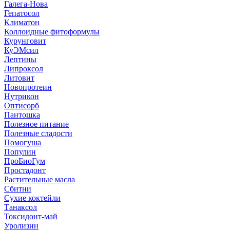
Галега-Нова
Гепатосол
Климатон
Коллоидные фитоформулы
Курунговит
КуЭМсил
Лептины
Липроксол
Литовит
Новопротеин
Нутрикон
Оптисорб
Пантошка
Полезное питание
Полезные сладости
Помогуша
Популин
ПроБиоГум
Простадонт
Растительные масла
Сбитни
Сухие коктейли
Танаксол
Токсидонт-май
Уролизин