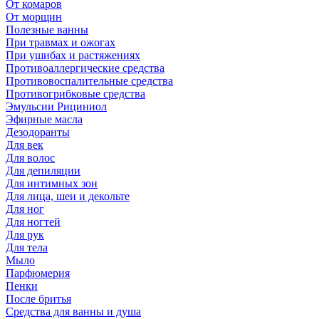
От комаров
От морщин
Полезные ванны
При травмах и ожогах
При ушибах и растяжениях
Противоаллергические средства
Противовоспалительные средства
Противогрибковые средства
Эмульсии Рициниол
Эфирные масла
Дезодоранты
Для век
Для волос
Для депиляции
Для интимных зон
Для лица, шеи и декольте
Для ног
Для ногтей
Для рук
Для тела
Мыло
Парфюмерия
Пенки
После бритья
Средства для ванны и душа