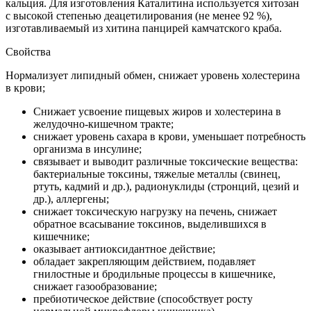
кальция. Для изготовления Каталитина используется хитозан
с высокой степенью деацетилирования (не менее 92 %),
изготавливаемый из хитина панцирей камчатского краба.
Свойства
Нормализует липидный обмен, снижает уровень холестерина
в крови;
Снижает усвоение пищевых жиров и холестерина в
желудочно-кишечном тракте;
снижает уровень сахара в крови, уменьшает потребность
организма в инсулине;
связывает и выводит различные токсические вещества:
бактериальные токсины, тяжелые металлы (свинец,
ртуть, кадмий и др.), радионуклиды (стронций, цезий и
др.), аллергены;
снижает токсическую нагрузку на печень, снижает
обратное всасывание токсинов, выделившихся в
кишечнике;
оказывает антиоксидантное действие;
обладает закрепляющим действием, подавляет
гнилостные и бродильные процессы в кишечнике,
снижает газообразование;
пребиотическое действие (способствует росту