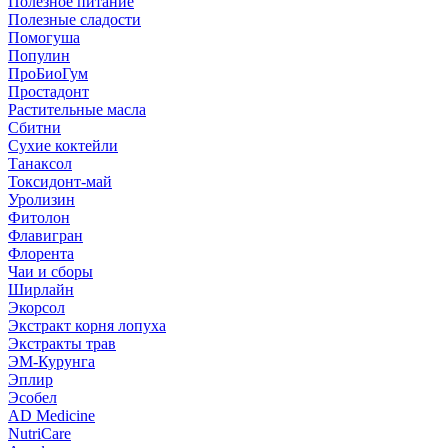
Полезное питание
Полезные сладости
Помогуша
Популин
ПроБиоГум
Простадонт
Растительные масла
Сбитни
Сухие коктейли
Танаксол
Токсидонт-май
Уролизин
Фитолон
Флавигран
Флорента
Чаи и сборы
Ширлайн
Экорсол
Экстракт корня лопуха
Экстракты трав
ЭМ-Курунга
Эплир
Эсобел
AD Medicine
NutriCare