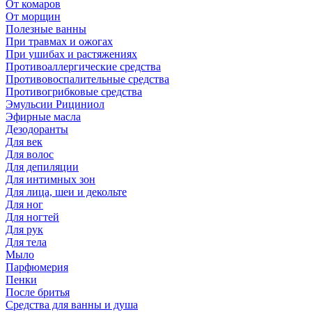
От комаров
От морщин
Полезные ванны
При травмах и ожогах
При ушибах и растяжениях
Противоаллергические средства
Противовоспалительные средства
Противогрибковые средства
Эмульсии Рициниол
Эфирные масла
Дезодоранты
Для век
Для волос
Для депиляции
Для интимных зон
Для лица, шеи и декольте
Для ног
Для ногтей
Для рук
Для тела
Мыло
Парфюмерия
Пенки
После бритья
Средства для ванны и душа