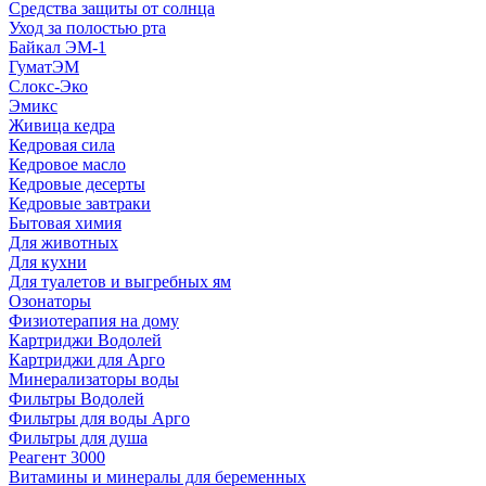
Средства защиты от солнца
Уход за полостью рта
Байкал ЭМ-1
ГуматЭМ
Слокс-Эко
Эмикс
Живица кедра
Кедровая сила
Кедровое масло
Кедровые десерты
Кедровые завтраки
Бытовая химия
Для животных
Для кухни
Для туалетов и выгребных ям
Озонаторы
Физиотерапия на дому
Картриджи Водолей
Картриджи для Арго
Минерализаторы воды
Фильтры Водолей
Фильтры для воды Арго
Фильтры для душа
Реагент 3000
Витамины и минералы для беременных