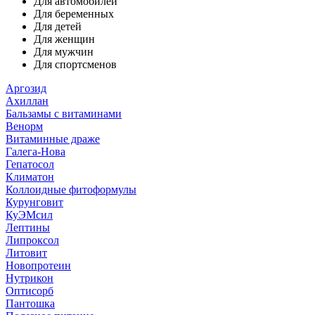
Для автомобилей
Для беременных
Для детей
Для женщин
Для мужчин
Для спортсменов
Аргозид
Ахиллан
Бальзамы с витаминами
Венорм
Витаминные драже
Галега-Нова
Гепатосол
Климатон
Коллоидные фитоформулы
Курунговит
КуЭМсил
Лептины
Липроксол
Литовит
Новопротеин
Нутрикон
Оптисорб
Пантошка