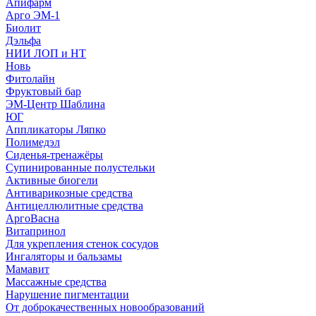
Апифарм
Арго ЭМ-1
Биолит
Дэльфа
НИИ ЛОП и НТ
Новь
Фитолайн
Фруктовый бар
ЭМ-Центр Шаблина
ЮГ
Аппликаторы Ляпко
Полимедэл
Сиденья-тренажёры
Супинированные полустельки
Активные биогели
Антиварикозные средства
Антицеллюлитные средства
АргоВасна
Витапринол
Для укрепления стенок сосудов
Ингаляторы и бальзамы
Мамавит
Массажные средства
Нарушение пигментации
От доброкачественных новообразований