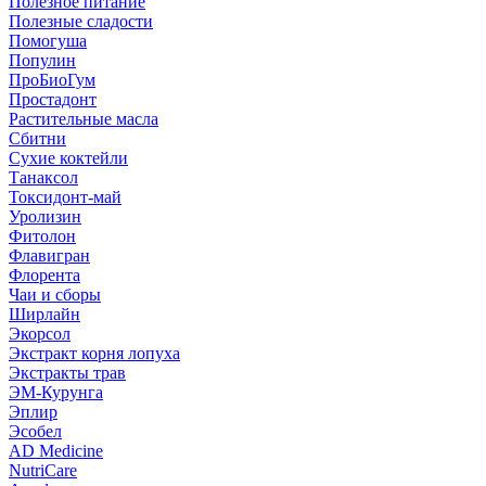
Полезное питание
Полезные сладости
Помогуша
Популин
ПроБиоГум
Простадонт
Растительные масла
Сбитни
Сухие коктейли
Танаксол
Токсидонт-май
Уролизин
Фитолон
Флавигран
Флорента
Чаи и сборы
Ширлайн
Экорсол
Экстракт корня лопуха
Экстракты трав
ЭМ-Курунга
Эплир
Эсобел
AD Medicine
NutriCare