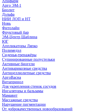
Апифарм
Арго ЭМ-1
Биолит
Дэльфа
НИИ ЛОП и НТ
Новь
Фитолайн
Фруктовый бар
ЭМ-Центр Шаблина
ЮГ
Аппликаторы Ляпко
Полимедэл
Сиденья-тренажёры
Супинированные полустельки
Активные биогели
Антиварикозные средства
Антицеллюлитные средства
АргоВасна
Витапринол
Для укрепления стенок сосудов
Ингаляторы и бальзамы
Мамавит
Массажные средства
Нарушение пигментации
От доброкачественных новообразований