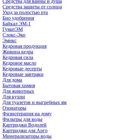
Средства для ванны и душа
Средства защиты от солнца
Уход за полостью рта
Био удобрения
Байкал ЭМ-1
ГуматЭМ
Слокс-Эко
Эмикс
Кедровая продукция
Живица кедра
Кедровая сила
Кедровое масло
Кедровые десерты
Кедровые завтраки
Для дома
Бытовая химия
Для животных
Для кухни
Для туалетов и выгребных ям
Озонаторы
Физиотерапия на дому
Фильтры для воды
Картриджи Водолей
Картриджи для Арго
Минерализаторы воды