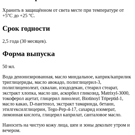
Хранить в защищённом от света месте при температуре от
+5°С до +25 °С.
Срок годности
2,5 года (30 месяцев).
Форма выпуска
50 мл.
Вода деионизированная, масло миндальное, каприк/каприлик
триглицериды, масло авокадо, полиглицерил-3,
полиглиценолеат, сквалан, изододекан, стеарил стеарат,
экстракт хлопка, масло ши, аскорбил гликозид, Matrixyl-3000,
токоферол ацетат, глицерил линолеат, Biotinoyl Tripeptid-1,
масло какао, D-пантенол, экстракт тамаринда, бетаин,
этилгексилглицерин, Tego-Pep-4-17, сахарид изомерат,
лимонная кислота, глицерил каприлат, санталовое масло.
Наносить на чистую кожу лица, шеи и зоны декольте утром и
вечером.