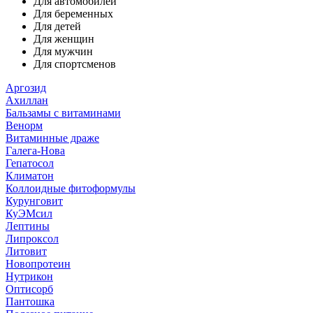
Для автомобилей
Для беременных
Для детей
Для женщин
Для мужчин
Для спортсменов
Аргозид
Ахиллан
Бальзамы с витаминами
Венорм
Витаминные драже
Галега-Нова
Гепатосол
Климатон
Коллоидные фитоформулы
Курунговит
КуЭМсил
Лептины
Липроксол
Литовит
Новопротеин
Нутрикон
Оптисорб
Пантошка