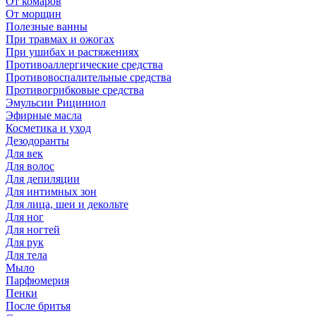
От комаров
От морщин
Полезные ванны
При травмах и ожогах
При ушибах и растяжениях
Противоаллергические средства
Противовоспалительные средства
Противогрибковые средства
Эмульсии Рициниол
Эфирные масла
Косметика и уход
Дезодоранты
Для век
Для волос
Для депиляции
Для интимных зон
Для лица, шеи и декольте
Для ног
Для ногтей
Для рук
Для тела
Мыло
Парфюмерия
Пенки
После бритья