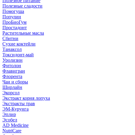
Полезное питание
Полезные сладости
Помогуша
Популин
ПроБиоГум
Простадонт
Растительные масла
Сбитни
Сухие коктейли
Танаксол
Токсидонт-май
Уролизин
Фитолон
Флавигран
Флорента
Чаи и сборы
Ширлайн
Экорсол
Экстракт корня лопуха
Экстракты трав
ЭМ-Курунга
Эплир
Эсобел
AD Medicine
NutriCare