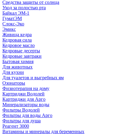
Средства защиты от солнца
Уход за полостью рта
Байкал ЭМ-1
ГуматЭМ
Слокс-Эко
Эмикс
Живица кедра
Кедровая сила
Кедровое масло
Кедровые десерты
Кедровые завтраки
Бытовая химия
Для животных
Для кухни
Для туалетов и выгребных ям
Озонаторы
Физиотерапия на дому
Картриджи Водолей
Картриджи для Арго
Минерализаторы воды
Фильтры Водолей
Фильтры для воды Арго
Фильтры для душа
Реагент 3000
Витамины и минералы для беременных