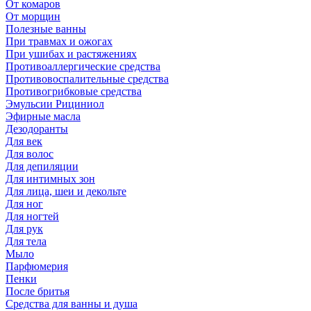
От комаров
От морщин
Полезные ванны
При травмах и ожогах
При ушибах и растяжениях
Противоаллергические средства
Противовоспалительные средства
Противогрибковые средства
Эмульсии Рициниол
Эфирные масла
Дезодоранты
Для век
Для волос
Для депиляции
Для интимных зон
Для лица, шеи и декольте
Для ног
Для ногтей
Для рук
Для тела
Мыло
Парфюмерия
Пенки
После бритья
Средства для ванны и душа