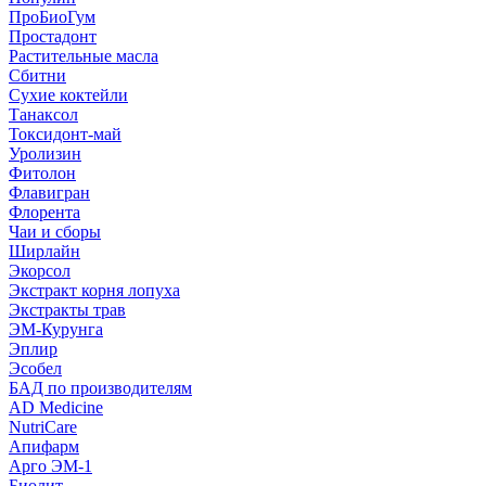
ПроБиоГум
Простадонт
Растительные масла
Сбитни
Сухие коктейли
Танаксол
Токсидонт-май
Уролизин
Фитолон
Флавигран
Флорента
Чаи и сборы
Ширлайн
Экорсол
Экстракт корня лопуха
Экстракты трав
ЭМ-Курунга
Эплир
Эсобел
БАД по производителям
AD Medicine
NutriCare
Апифарм
Арго ЭМ-1
Биолит