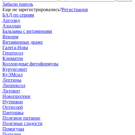
Забыли пароль
Еще не зарегистрировались?
Регистрация
БАД по сериям
Аргозид
Ахиллан
Бальзамы с витаминами
Венорм
Витаминные драже
Галега-Нова
Гепатосол
Климатон
Коллоидные фитоформулы
Курунговит
КуЭМсил
Лептины
Липроксол
Литовит
Новопротеин
Нутрикон
Оптисорб
Пантошка
Полезное питание
Полезные сладости
Помогуша
Популин