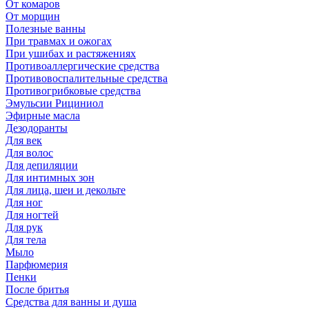
От комаров
От морщин
Полезные ванны
При травмах и ожогах
При ушибах и растяжениях
Противоаллергические средства
Противовоспалительные средства
Противогрибковые средства
Эмульсии Рициниол
Эфирные масла
Дезодоранты
Для век
Для волос
Для депиляции
Для интимных зон
Для лица, шеи и декольте
Для ног
Для ногтей
Для рук
Для тела
Мыло
Парфюмерия
Пенки
После бритья
Средства для ванны и душа