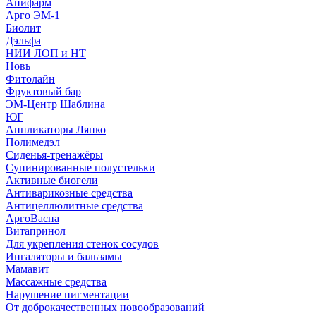
Апифарм
Арго ЭМ-1
Биолит
Дэльфа
НИИ ЛОП и НТ
Новь
Фитолайн
Фруктовый бар
ЭМ-Центр Шаблина
ЮГ
Аппликаторы Ляпко
Полимедэл
Сиденья-тренажёры
Супинированные полустельки
Активные биогели
Антиварикозные средства
Антицеллюлитные средства
АргоВасна
Витапринол
Для укрепления стенок сосудов
Ингаляторы и бальзамы
Мамавит
Массажные средства
Нарушение пигментации
От доброкачественных новообразований