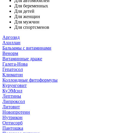
Для автомобилей
Для беременных
Для детей
Для женщин
Для мужчин
Для спортсменов
Аргозид
Ахиллан
Бальзамы с витаминами
Венорм
Витаминные драже
Галега-Нова
Гепатосол
Климатон
Коллоидные фитоформулы
Курунговит
КуЭМсил
Лептины
Липроксол
Литовит
Новопротеин
Нутрикон
Оптисорб
Пантошка