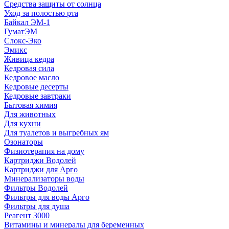
Средства защиты от солнца
Уход за полостью рта
Байкал ЭМ-1
ГуматЭМ
Слокс-Эко
Эмикс
Живица кедра
Кедровая сила
Кедровое масло
Кедровые десерты
Кедровые завтраки
Бытовая химия
Для животных
Для кухни
Для туалетов и выгребных ям
Озонаторы
Физиотерапия на дому
Картриджи Водолей
Картриджи для Арго
Минерализаторы воды
Фильтры Водолей
Фильтры для воды Арго
Фильтры для душа
Реагент 3000
Витамины и минералы для беременных