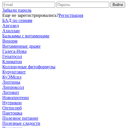
Забыли пароль
Еще не зарегистрировались?
Регистрация
БАД по сериям
Аргозид
Ахиллан
Бальзамы с витаминами
Венорм
Витаминные драже
Галега-Нова
Гепатосол
Климатон
Коллоидные фитоформулы
Курунговит
КуЭМсил
Лептины
Липроксол
Литовит
Новопротеин
Нутрикон
Оптисорб
Пантошка
Полезное питание
Полезные сладости