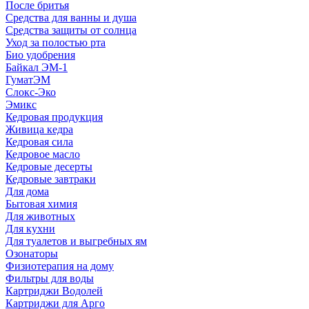
После бритья
Средства для ванны и душа
Средства защиты от солнца
Уход за полостью рта
Био удобрения
Байкал ЭМ-1
ГуматЭМ
Слокс-Эко
Эмикс
Кедровая продукция
Живица кедра
Кедровая сила
Кедровое масло
Кедровые десерты
Кедровые завтраки
Для дома
Бытовая химия
Для животных
Для кухни
Для туалетов и выгребных ям
Озонаторы
Физиотерапия на дому
Фильтры для воды
Картриджи Водолей
Картриджи для Арго