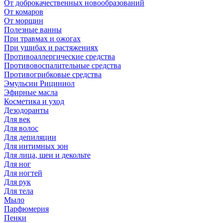
От доброкачественных новообразований
От комаров
От морщин
Полезные ванны
При травмах и ожогах
При ушибах и растяжениях
Противоаллергические средства
Противовоспалительные средства
Противогрибковые средства
Эмульсии Рициниол
Эфирные масла
Косметика и уход
Дезодоранты
Для век
Для волос
Для депиляции
Для интимных зон
Для лица, шеи и декольте
Для ног
Для ногтей
Для рук
Для тела
Мыло
Парфюмерия
Пенки