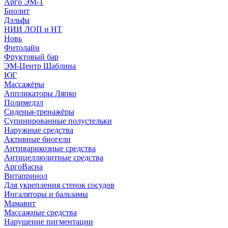
Арго ЭМ-1
Биолит
Дэльфа
НИИ ЛОП и НТ
Новь
Фитолайн
Фруктовый бар
ЭМ-Центр Шаблина
ЮГ
Массажёры
Аппликаторы Ляпко
Полимедэл
Сиденья-тренажёры
Супинированные полустельки
Наружные средства
Активные биогели
Антиварикозные средства
Антицеллюлитные средства
АргоВасна
Витапринол
Для укрепления стенок сосудов
Ингаляторы и бальзамы
Мамавит
Массажные средства
Нарушение пигментации