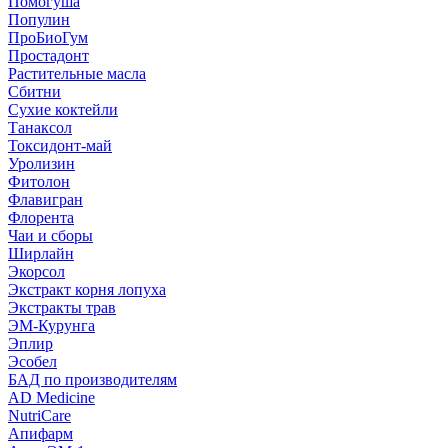
Помогуша
Популин
ПроБиоГум
Простадонт
Растительные масла
Сбитни
Сухие коктейли
Танаксол
Токсидонт-май
Уролизин
Фитолон
Флавигран
Флорента
Чаи и сборы
Ширлайн
Экорсол
Экстракт корня лопуха
Экстракты трав
ЭМ-Курунга
Эплир
Эсобел
БАД по производителям
AD Medicine
NutriCare
Апифарм