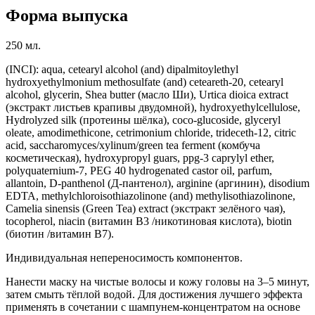
Форма выпуска
250 мл.
(INCI): aqua, cetearyl alcohol (and) dipalmitoylethyl
hydroxyethylmonium methosulfate (and) ceteareth-20, cetearyl
alcohol, glycerin, Shea butter (масло Ши), Urtica dioica extract
(экстракт листьев крапивы двудомной), hydroxyethylcellulose,
Hydrolyzed silk (протеины шёлка), coco-glucoside, glyceryl
oleate, amodimethicone, cetrimonium chloride, trideceth-12, citric
acid, saccharomyces/xylinum/green tea ferment (комбуча
косметическая), hydroxypropyl guars, ppg-3 caprylyl ether,
polyquaternium-7, PEG 40 hydrogenated castor oil, parfum,
allantoin, D-panthenol (Д-пантенол), arginine (аргинин), disodium
EDTA, methylchloroisothiazolinone (and) methylisothiazolinone,
Camelia sinensis (Green Tea) extract (экстракт зелёного чая),
tocopherol, niacin (витамин В3 /никотиновая кислота), biotin
(биотин /витамин В7).
Индивидуальная непереносимость компонентов.
Нанести маску на чистые волосы и кожу головы на 3–5 минут,
затем смыть тёплой водой. Для достижения лучшего эффекта
применять в сочетании с шампунем-концентратом на основе