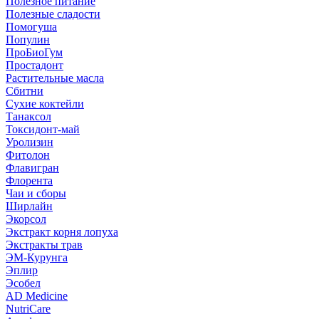
Полезное питание
Полезные сладости
Помогуша
Популин
ПроБиоГум
Простадонт
Растительные масла
Сбитни
Сухие коктейли
Танаксол
Токсидонт-май
Уролизин
Фитолон
Флавигран
Флорента
Чаи и сборы
Ширлайн
Экорсол
Экстракт корня лопуха
Экстракты трав
ЭМ-Курунга
Эплир
Эсобел
AD Medicine
NutriCare